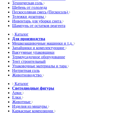
Техническая соль
Щебень от гололеда
Пескосоляная смесь (Пескосоль)
Тележки дозаторы
Инвентарь для уборки снега
Шампунь от остатков реагента
Каталог
Для производства
Мешкозашивочные машинки и т.д.
Запайщики и комплектующие
Вакуумные упаковщики
Термоусадочное оборудование
Тент строительный
Упаковочные материалы и тара
Нитритная соль
Животноводство
Каталог
Светодиодные фигуры
Арки
Елки
Животные
Изделия из мишуры
Каркасные композиции