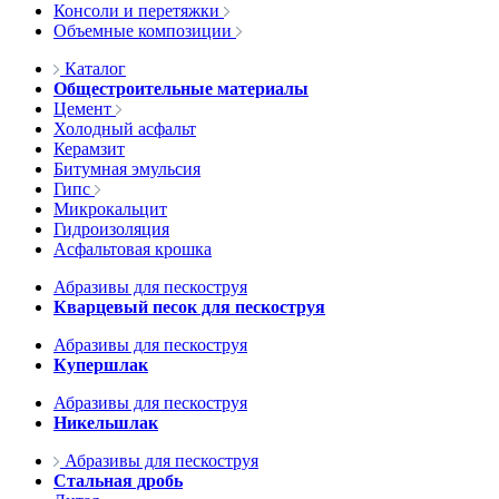
Консоли и перетяжки
Объемные композиции
Каталог
Общестроительные материалы
Цемент
Холодный асфальт
Керамзит
Битумная эмульсия
Гипс
Микрокальцит
Гидроизоляция
Асфальтовая крошка
Абразивы для пескоструя
Кварцевый песок для пескоструя
Абразивы для пескоструя
Купершлак
Абразивы для пескоструя
Никельшлак
Абразивы для пескоструя
Стальная дробь