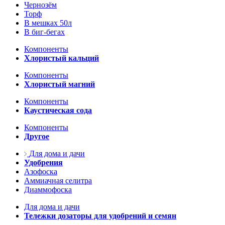
Чернозём
Торф
В мешках 50л
В биг-бегах
Компоненты
Хлористый кальций
Компоненты
Хлористый магний
Компоненты
Каустическая сода
Компоненты
Другое
Для дома и дачи
Удобрения
Азофоска
Аммиачная селитра
Диаммофоска
Для дома и дачи
Тележки дозаторы для удобрений и семян