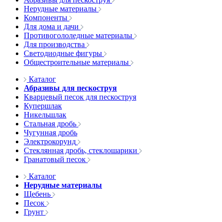
Нерудные материалы
Компоненты
Для дома и дачи
Противогололедные материалы
Для производства
Светодиодные фигуры
Общестроительные материалы
Каталог
Абразивы для пескоструя
Кварцевый песок для пескоструя
Купершлак
Никельшлак
Стальная дробь
Чугунная дробь
Электрокорунд
Стеклянная дробь, стеклошарики
Гранатовый песок
Каталог
Нерудные материалы
Щебень
Песок
Грунт