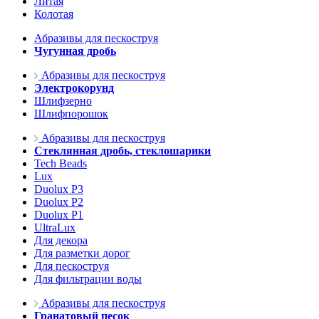
Литая
Колотая
Абразивы для пескоструя
Чугунная дробь
Абразивы для пескоструя
Электрокорунд
Шлифзерно
Шлифпорошок
Абразивы для пескоструя
Стеклянная дробь, стеклошарики
Tech Beads
Lux
Duolux P3
Duolux P2
Duolux P1
UltraLux
Для декора
Для разметки дорог
Для пескоструя
Для фильтрации воды
Абразивы для пескоструя
Гранатовый песок