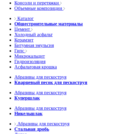
Консоли и перетяжки
Объемные композиции
Каталог
Общестроительные материалы
Цемент
Холодный асфальт
Керамзит
Битумная эмульсия
Гипс
Микрокальцит
Гидроизоляция
Асфальтовая крошка
Абразивы для пескоструя
Кварцевый песок для пескоструя
Абразивы для пескоструя
Купершлак
Абразивы для пескоструя
Никельшлак
Абразивы для пескоструя
Стальная дробь