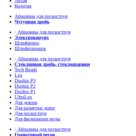
Литая
Колотая
Абразивы для пескоструя
Чугунная дробь
Абразивы для пескоструя
Электрокорунд
Шлифзерно
Шлифпорошок
Абразивы для пескоструя
Стеклянная дробь, стеклошарики
Tech Beads
Lux
Duolux P3
Duolux P2
Duolux P1
UltraLux
Для декора
Для разметки дорог
Для пескоструя
Для фильтрации воды
Абразивы для пескоструя
Гранатовый песок