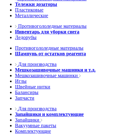
Тележки дозаторы
Пластиковые
Металлические
Противогололедные материалы
Инвентарь для уборки снега
Ледорубы
Противогололедные материалы
Шампунь от остатков реагента
Для производства
Мешкозашивочные машинки и т.д.
Мешкозашивочные машинки
Иглы
Швейные нитки
Балансиры
Запчасти
Для производства
Запайщики и комплектующие
Запайщики
Вакуумные пакеты
Комплектующие