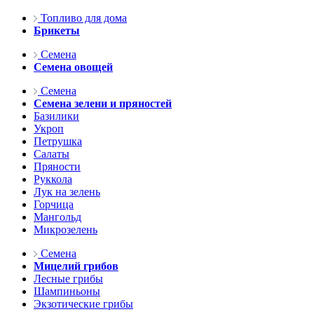
Топливо для дома
Брикеты
Семена
Семена овощей
Семена
Семена зелени и пряностей
Базилики
Укроп
Петрушка
Салаты
Пряности
Руккола
Лук на зелень
Горчица
Мангольд
Микрозелень
Семена
Мицелий грибов
Лесные грибы
Шампиньоны
Экзотические грибы