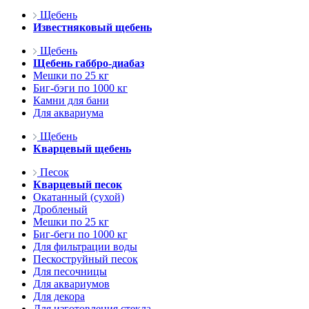
Щебень
Известняковый щебень
Щебень
Щебень габбро-диабаз
Мешки по 25 кг
Биг-бэги по 1000 кг
Камни для бани
Для аквариума
Щебень
Кварцевый щебень
Песок
Кварцевый песок
Окатанный (сухой)
Дробленый
Мешки по 25 кг
Биг-беги по 1000 кг
Для фильтрации воды
Пескоструйный песок
Для песочницы
Для аквариумов
Для декора
Для изготовления стекла