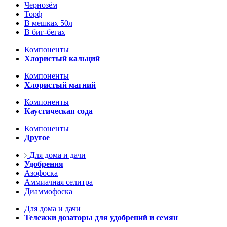
Чернозём
Торф
В мешках 50л
В биг-бегах
Компоненты
Хлористый кальций
Компоненты
Хлористый магний
Компоненты
Каустическая сода
Компоненты
Другое
Для дома и дачи
Удобрения
Азофоска
Аммиачная селитра
Диаммофоска
Для дома и дачи
Тележки дозаторы для удобрений и семян