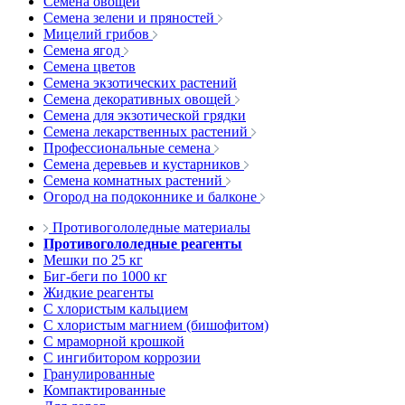
Семена овощей
Семена зелени и пряностей
Мицелий грибов
Семена ягод
Семена цветов
Семена экзотических растений
Семена декоративных овощей
Семена для экзотической грядки
Семена лекарственных растений
Профессиональные семена
Семена деревьев и кустарников
Семена комнатных растений
Огород на подоконнике и балконе
Противогололедные материалы
Противогололедные реагенты
Мешки по 25 кг
Биг-беги по 1000 кг
Жидкие реагенты
С хлористым кальцием
С хлористым магнием (бишофитом)
С мраморной крошкой
С ингибитором коррозии
Гранулированные
Компактированные