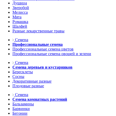
Душица
Зверобой
Мелисса
Мята
Ромашка
Шалфей
Разные лекарственные травы
Семена
Профессиональные семена
Профессиональные семена цветов
Профессиональные семена овощей и зелени
Семена
Семена деревьев и кустарников
Бересклеты
Сосны
Декоративные разные
Плодовые разные
Семена
Семена комнатных растений
Бальзамины
Барвинки
Бегонии