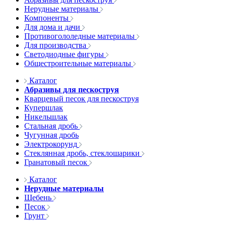
Нерудные материалы
Компоненты
Для дома и дачи
Противогололедные материалы
Для производства
Светодиодные фигуры
Общестроительные материалы
Каталог
Абразивы для пескоструя
Кварцевый песок для пескоструя
Купершлак
Никельшлак
Стальная дробь
Чугунная дробь
Электрокорунд
Стеклянная дробь, стеклошарики
Гранатовый песок
Каталог
Нерудные материалы
Щебень
Песок
Грунт