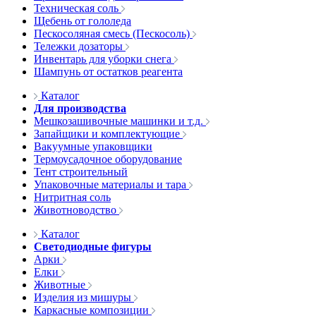
Техническая соль
Щебень от гололеда
Пескосоляная смесь (Пескосоль)
Тележки дозаторы
Инвентарь для уборки снега
Шампунь от остатков реагента
Каталог
Для производства
Мешкозашивочные машинки и т.д.
Запайщики и комплектующие
Вакуумные упаковщики
Термоусадочное оборудование
Тент строительный
Упаковочные материалы и тара
Нитритная соль
Животноводство
Каталог
Светодиодные фигуры
Арки
Елки
Животные
Изделия из мишуры
Каркасные композиции