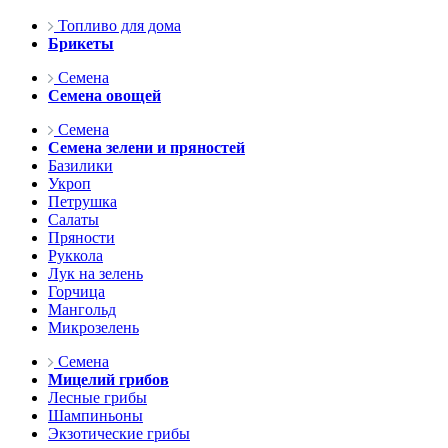
Топливо для дома
Брикеты
Семена
Семена овощей
Семена
Семена зелени и пряностей
Базилики
Укроп
Петрушка
Салаты
Пряности
Руккола
Лук на зелень
Горчица
Мангольд
Микрозелень
Семена
Мицелий грибов
Лесные грибы
Шампиньоны
Экзотические грибы