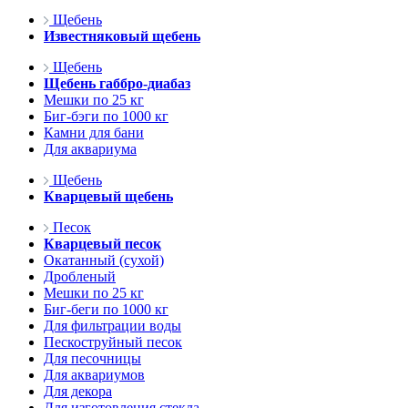
Щебень
Известняковый щебень
Щебень
Щебень габбро-диабаз
Мешки по 25 кг
Биг-бэги по 1000 кг
Камни для бани
Для аквариума
Щебень
Кварцевый щебень
Песок
Кварцевый песок
Окатанный (сухой)
Дробленый
Мешки по 25 кг
Биг-беги по 1000 кг
Для фильтрации воды
Пескоструйный песок
Для песочницы
Для аквариумов
Для декора
Для изготовления стекла