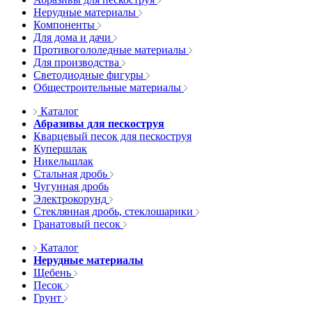
Нерудные материалы
Компоненты
Для дома и дачи
Противогололедные материалы
Для производства
Светодиодные фигуры
Общестроительные материалы
Каталог
Абразивы для пескоструя
Кварцевый песок для пескоструя
Купершлак
Никельшлак
Стальная дробь
Чугунная дробь
Электрокорунд
Стеклянная дробь, стеклошарики
Гранатовый песок
Каталог
Нерудные материалы
Щебень
Песок
Грунт