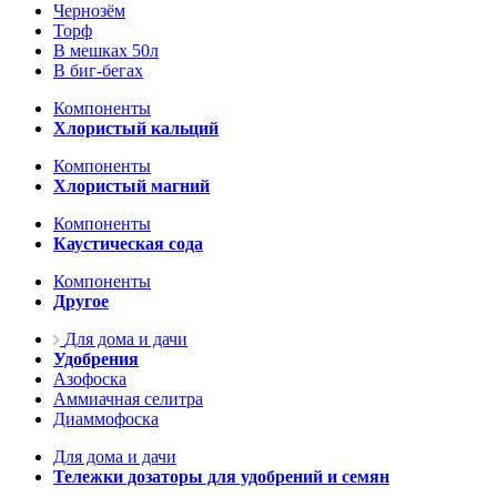
Чернозём
Торф
В мешках 50л
В биг-бегах
Компоненты
Хлористый кальций
Компоненты
Хлористый магний
Компоненты
Каустическая сода
Компоненты
Другое
Для дома и дачи
Удобрения
Азофоска
Аммиачная селитра
Диаммофоска
Для дома и дачи
Тележки дозаторы для удобрений и семян