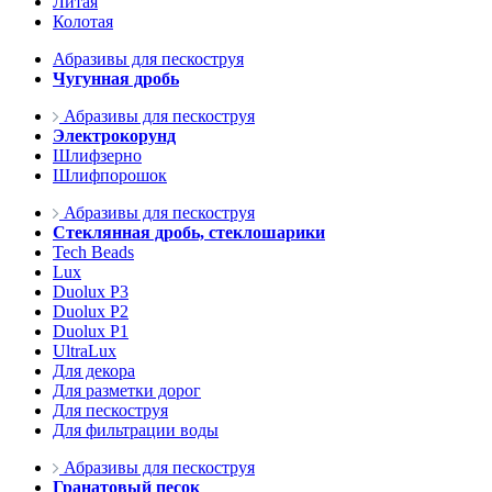
Литая
Колотая
Абразивы для пескоструя
Чугунная дробь
Абразивы для пескоструя
Электрокорунд
Шлифзерно
Шлифпорошок
Абразивы для пескоструя
Стеклянная дробь, стеклошарики
Tech Beads
Lux
Duolux P3
Duolux P2
Duolux P1
UltraLux
Для декора
Для разметки дорог
Для пескоструя
Для фильтрации воды
Абразивы для пескоструя
Гранатовый песок