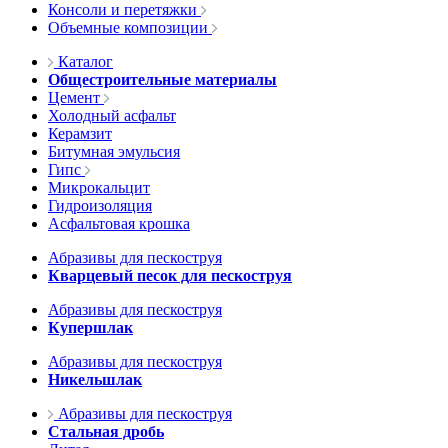
Консоли и перетяжки
Объемные композиции
Каталог
Общестроительные материалы
Цемент
Холодный асфальт
Керамзит
Битумная эмульсия
Гипс
Микрокальцит
Гидроизоляция
Асфальтовая крошка
Абразивы для пескоструя
Кварцевый песок для пескоструя
Абразивы для пескоструя
Купершлак
Абразивы для пескоструя
Никельшлак
Абразивы для пескоструя
Стальная дробь