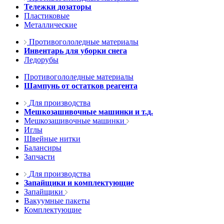
Тележки дозаторы
Пластиковые
Металлические
Противогололедные материалы
Инвентарь для уборки снега
Ледорубы
Противогололедные материалы
Шампунь от остатков реагента
Для производства
Мешкозашивочные машинки и т.д.
Мешкозашивочные машинки
Иглы
Швейные нитки
Балансиры
Запчасти
Для производства
Запайщики и комплектующие
Запайщики
Вакуумные пакеты
Комплектующие