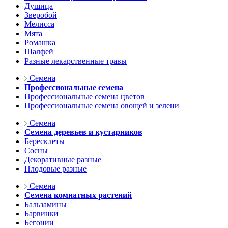
Душица
Зверобой
Мелисса
Мята
Ромашка
Шалфей
Разные лекарственные травы
Семена
Профессиональные семена
Профессиональные семена цветов
Профессиональные семена овощей и зелени
Семена
Семена деревьев и кустарников
Бересклеты
Сосны
Декоративные разные
Плодовые разные
Семена
Семена комнатных растений
Бальзамины
Барвинки
Бегонии