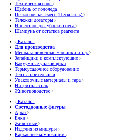
Техническая соль
Щебень от гололеда
Пескосоляная смесь (Пескосоль)
Тележки дозаторы
Инвентарь для уборки снега
Шампунь от остатков реагента
Каталог
Для производства
Мешкозашивочные машинки и т.д.
Запайщики и комплектующие
Вакуумные упаковщики
Термоусадочное оборудование
Тент строительный
Упаковочные материалы и тара
Нитритная соль
Животноводство
Каталог
Светодиодные фигуры
Арки
Елки
Животные
Изделия из мишуры
Каркасные композиции