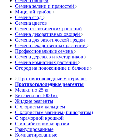
Семена овощей
Семена зелени и пряностей
Мицелий грибов
Семена ягод
Семена цветов
Семена экзотических растений
Семена декоративных овощей
Семена для экзотической грядки
Семена лекарственных растений
Профессиональные семена
Семена деревьев и кустарников
Семена комнатных растений
Огород на подоконнике и балконе
Противогололедные материалы
Противогололедные реагенты
Мешки по 25 кг
Биг-беги по 1000 кг
Жидкие реагенты
С хлористым кальцием
С хлористым магнием (бишофитом)
С мраморной крошкой
С ингибитором коррозии
Гранулированные
Компактированные