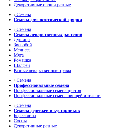
Декоративные овощи разные
Семена
Семена для экзотической грядки
Семена
Семена лекарственных растений
Душица
Зверобой
Мелисса
Мята
Ромашка
Шалфей
Разные лекарственные травы
Семена
Профессиональные семена
Профессиональные семена цветов
Профессиональные семена овощей и зелени
Семена
Семена деревьев и кустарников
Бересклеты
Сосны
Декоративные разные