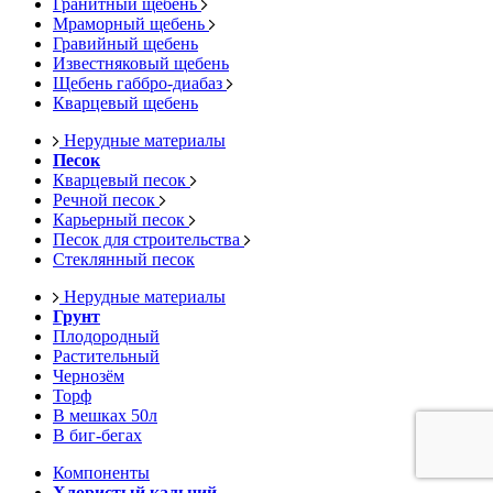
Гранитный щебень
Мраморный щебень
Гравийный щебень
Известняковый щебень
Щебень габбро-диабаз
Кварцевый щебень
Нерудные материалы
Песок
Кварцевый песок
Речной песок
Карьерный песок
Песок для строительства
Стеклянный песок
Нерудные материалы
Грунт
Плодородный
Растительный
Чернозём
Торф
В мешках 50л
В биг-бегах
Компоненты
Хлористый кальций