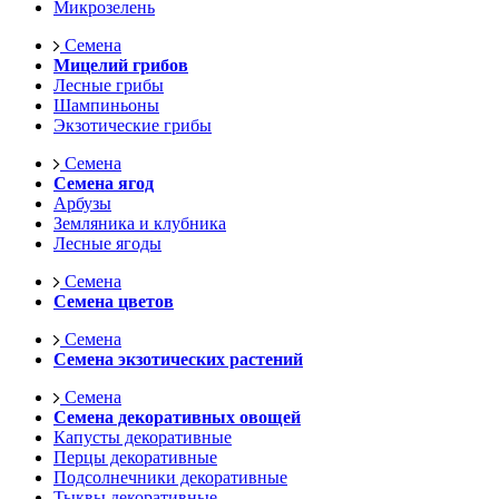
Микрозелень
Семена
Мицелий грибов
Лесные грибы
Шампиньоны
Экзотические грибы
Семена
Семена ягод
Арбузы
Земляника и клубника
Лесные ягоды
Семена
Семена цветов
Семена
Семена экзотических растений
Семена
Семена декоративных овощей
Капусты декоративные
Перцы декоративные
Подсолнечники декоративные
Тыквы декоративные