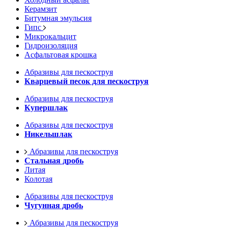
Керамзит
Битумная эмульсия
Гипс
Микрокальцит
Гидроизоляция
Асфальтовая крошка
Абразивы для пескоструя
Кварцевый песок для пескоструя
Абразивы для пескоструя
Купершлак
Абразивы для пескоструя
Никельшлак
Абразивы для пескоструя
Стальная дробь
Литая
Колотая
Абразивы для пескоструя
Чугунная дробь
Абразивы для пескоструя