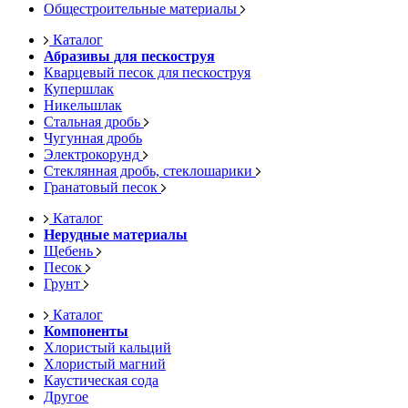
Общестроительные материалы
Каталог
Абразивы для пескоструя
Кварцевый песок для пескоструя
Купершлак
Никельшлак
Стальная дробь
Чугунная дробь
Электрокорунд
Стеклянная дробь, стеклошарики
Гранатовый песок
Каталог
Нерудные материалы
Щебень
Песок
Грунт
Каталог
Компоненты
Хлористый кальций
Хлористый магний
Каустическая сода
Другое