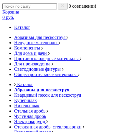
0 совпадений
Корзина
0 руб.
Каталог
Абразивы для пескоструя
Нерудные материалы
Компоненты
Для дома и дачи
Противогололедные материалы
Для производства
Светодиодные фигуры
Общестроительные материалы
Каталог
Абразивы для пескоструя
Кварцевый песок для пескоструя
Купершлак
Никельшлак
Стальная дробь
Чугунная дробь
Электрокорунд
Стеклянная дробь, стеклошарики