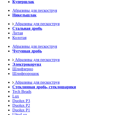
Купершлак
Абразивы для пескоструя
Никельшлак
Абразивы для пескоструя
Стальная дробь
Литая
Колотая
Абразивы для пескоструя
Чугунная дробь
Абразивы для пескоструя
Электрокорунд
Шлифзерно
Шлифпорошок
Абразивы для пескоструя
Стеклянная дробь, стеклошарики
Tech Beads
Lux
Duolux P3
Duolux P2
Duolux P1
UltraLux