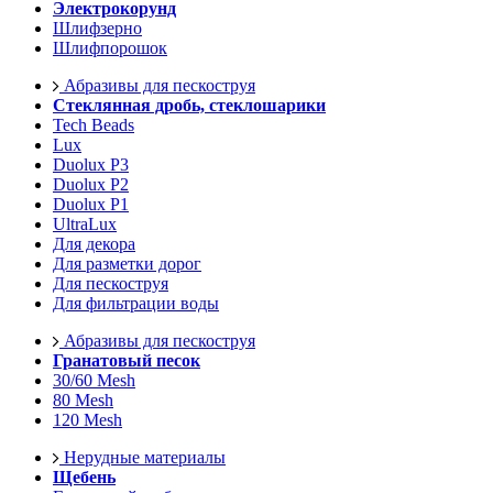
Электрокорунд
Шлифзерно
Шлифпорошок
Абразивы для пескоструя
Стеклянная дробь, стеклошарики
Tech Beads
Lux
Duolux P3
Duolux P2
Duolux P1
UltraLux
Для декора
Для разметки дорог
Для пескоструя
Для фильтрации воды
Абразивы для пескоструя
Гранатовый песок
30/60 Mesh
80 Mesh
120 Mesh
Нерудные материалы
Щебень