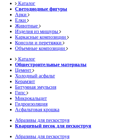
Каталог
Светодиодные фигуры
Арки
Елки
Животные
Изделия из мишуры
Каркасные композиции
Консоли и перетяжки
Объемные композиции
Каталог
Общестроительные материалы
Цемент
Холодный асфальт
Керамзит
Битумная эмульсия
Гипс
Микрокальцит
Гидроизоляция
Асфальтовая крошка
Абразивы для пескоструя
Кварцевый песок для пескоструя
Абразивы для пескоструя