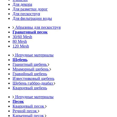
Для декора
Для разметки дорог
Для пескоструя
Для фильтрации воды
Абразивы для пескоструя
Гранатовый песок
30/60 Mesh
80 Mesh
120 Mesh
Нерудные материалы
Щебень
Гранитный щебень
Мраморный щебень
Гравийный щебень
Известняковый щебень
Щебень габбро-диабаз
Кварцевый щебень
Нерудные материалы
Песок
Кварцевый песок
Речной песок
Карьерный песок