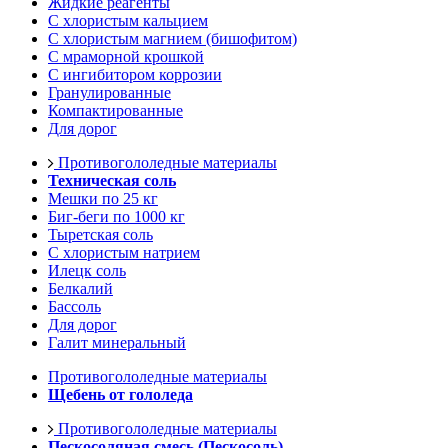
Жидкие реагенты
С хлористым кальцием
С хлористым магнием (бишофитом)
С мраморной крошкой
С ингибитором коррозии
Гранулированные
Компактированные
Для дорог
Противогололедные материалы
Техническая соль
Мешки по 25 кг
Биг-беги по 1000 кг
Тыретская соль
С хлористым натрием
Илецк соль
Белкалий
Бассоль
Для дорог
Галит минеральный
Противогололедные материалы
Щебень от гололеда
Противогололедные материалы
Пескосоляная смесь (Пескосоль)