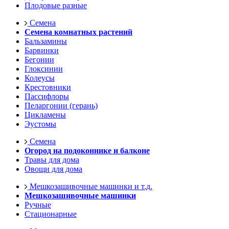
Плодовые разные
Семена
Семена комнатных растений
Бальзамины
Барвинки
Бегонии
Глоксинии
Колеусы
Крестовники
Пассифлоры
Пеларгонии (герань)
Цикламены
Эустомы
Семена
Огород на подоконнике и балконе
Травы для дома
Овощи для дома
Мешкозашивочные машинки и т.д.
Мешкозашивочные машинки
Ручные
Стационарные