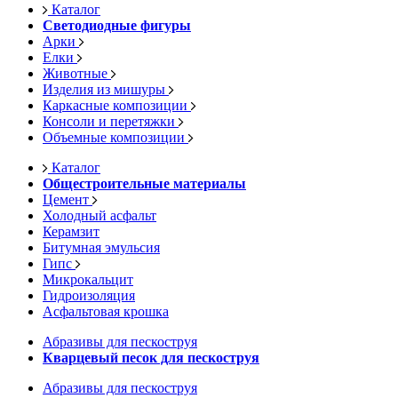
Каталог
Светодиодные фигуры
Арки
Елки
Животные
Изделия из мишуры
Каркасные композиции
Консоли и перетяжки
Объемные композиции
Каталог
Общестроительные материалы
Цемент
Холодный асфальт
Керамзит
Битумная эмульсия
Гипс
Микрокальцит
Гидроизоляция
Асфальтовая крошка
Абразивы для пескоструя
Кварцевый песок для пескоструя
Абразивы для пескоструя