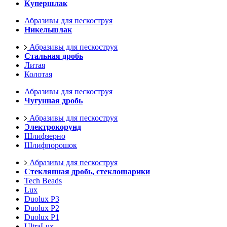
Купершлак
Абразивы для пескоструя
Никельшлак
Абразивы для пескоструя
Стальная дробь
Литая
Колотая
Абразивы для пескоструя
Чугунная дробь
Абразивы для пескоструя
Электрокорунд
Шлифзерно
Шлифпорошок
Абразивы для пескоструя
Стеклянная дробь, стеклошарики
Tech Beads
Lux
Duolux P3
Duolux P2
Duolux P1
UltraLux