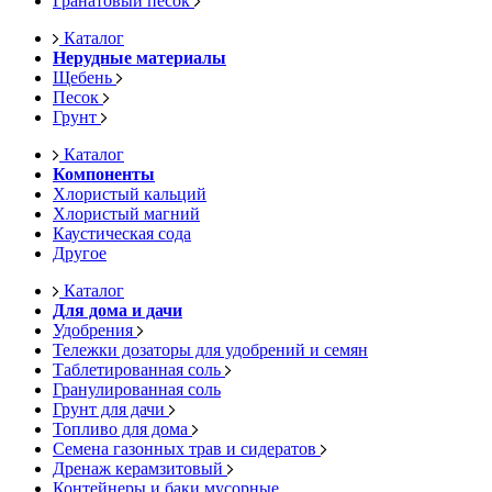
Гранатовый песок
Каталог
Нерудные материалы
Щебень
Песок
Грунт
Каталог
Компоненты
Хлористый кальций
Хлористый магний
Каустическая сода
Другое
Каталог
Для дома и дачи
Удобрения
Тележки дозаторы для удобрений и семян
Таблетированная соль
Гранулированная соль
Грунт для дачи
Топливо для дома
Семена газонных трав и сидератов
Дренаж керамзитовый
Контейнеры и баки мусорные