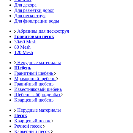
Для декора
Для разметки дорог
Для пескоструя
Для фильтрации воды
Абразивы для пескоструя
Гранатовый песок
30/60 Mesh
80 Mesh
120 Mesh
Нерудные материалы
Щебень
Гранитный щебень
Мраморный щебень
Гравийный щебень
Известняковый щебень
Щебень габбро-диабаз
Кварцевый щебень
Нерудные материалы
Песок
Кварцевый песок
Речной песок
Карьерный песок