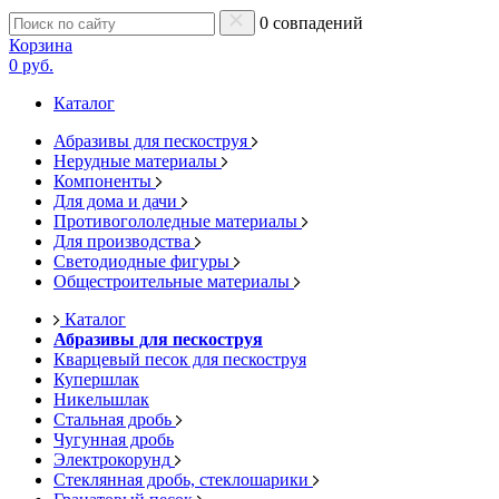
0 совпадений
Корзина
0 руб.
Каталог
Абразивы для пескоструя
Нерудные материалы
Компоненты
Для дома и дачи
Противогололедные материалы
Для производства
Светодиодные фигуры
Общестроительные материалы
Каталог
Абразивы для пескоструя
Кварцевый песок для пескоструя
Купершлак
Никельшлак
Стальная дробь
Чугунная дробь
Электрокорунд
Стеклянная дробь, стеклошарики