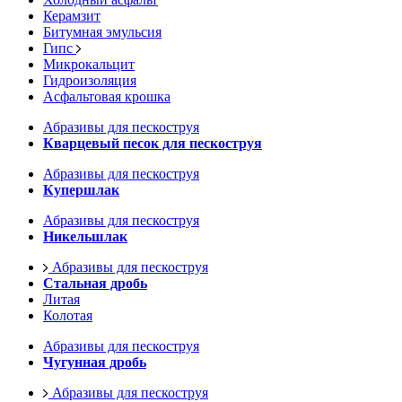
Керамзит
Битумная эмульсия
Гипс
Микрокальцит
Гидроизоляция
Асфальтовая крошка
Абразивы для пескоструя
Кварцевый песок для пескоструя
Абразивы для пескоструя
Купершлак
Абразивы для пескоструя
Никельшлак
Абразивы для пескоструя
Стальная дробь
Литая
Колотая
Абразивы для пескоструя
Чугунная дробь
Абразивы для пескоструя