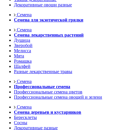
Декоративные овощи разные
Семена
Семена для экзотической грядки
Семена
Семена лекарственных растений
Душица
Зверобой
Мелисса
Мята
Ромашка
Шалфей
Разные лекарственные травы
Семена
Профессиональные семена
Профессиональные семена цветов
Профессиональные семена овощей и зелени
Семена
Семена деревьев и кустарников
Бересклеты
Сосны
Декоративные разные