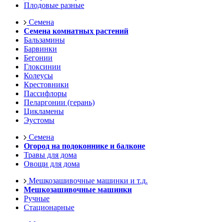
Плодовые разные
Семена
Семена комнатных растений
Бальзамины
Барвинки
Бегонии
Глоксинии
Колеусы
Крестовники
Пассифлоры
Пеларгонии (герань)
Цикламены
Эустомы
Семена
Огород на подоконнике и балконе
Травы для дома
Овощи для дома
Мешкозашивочные машинки и т.д.
Мешкозашивочные машинки
Ручные
Стационарные