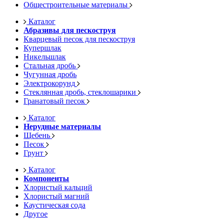
Общестроительные материалы
Каталог
Абразивы для пескоструя
Кварцевый песок для пескоструя
Купершлак
Никельшлак
Стальная дробь
Чугунная дробь
Электрокорунд
Стеклянная дробь, стеклошарики
Гранатовый песок
Каталог
Нерудные материалы
Щебень
Песок
Грунт
Каталог
Компоненты
Хлористый кальций
Хлористый магний
Каустическая сода
Другое