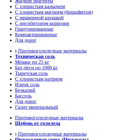
Жидкие реагенты
С хлористым кальцием
С хлористым магнием (бишофитом)
С мраморной крошкой
С ингибитором коррозии
Гранулированные
Компактированные
Для дорог
Противогололедные материалы
Техническая соль
Мешки по 25 кг
Биг-беги по 1000 кг
Тыретская соль
С хлористым натрием
Илецк соль
Белкалий
Бассоль
Для дорог
Галит минеральный
Противогололедные материалы
Щебень от гололеда
Противогололедные материалы
Пескосоляная смесь (Пескосоль)