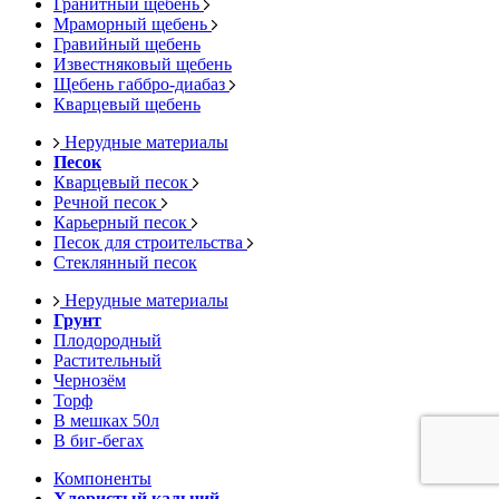
Гранитный щебень
Мраморный щебень
Гравийный щебень
Известняковый щебень
Щебень габбро-диабаз
Кварцевый щебень
Нерудные материалы
Песок
Кварцевый песок
Речной песок
Карьерный песок
Песок для строительства
Стеклянный песок
Нерудные материалы
Грунт
Плодородный
Растительный
Чернозём
Торф
В мешках 50л
В биг-бегах
Компоненты
Хлористый кальций