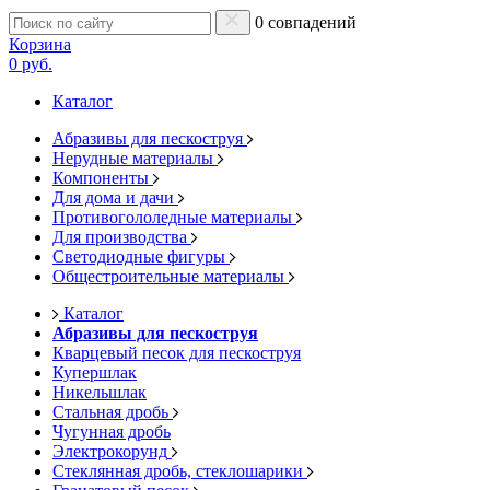
0 совпадений
Корзина
0 руб.
Каталог
Абразивы для пескоструя
Нерудные материалы
Компоненты
Для дома и дачи
Противогололедные материалы
Для производства
Светодиодные фигуры
Общестроительные материалы
Каталог
Абразивы для пескоструя
Кварцевый песок для пескоструя
Купершлак
Никельшлак
Стальная дробь
Чугунная дробь
Электрокорунд
Стеклянная дробь, стеклошарики