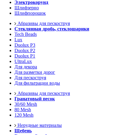
Электрокорунд
Шлифзерно
Шлифпорошок
Абразивы для пескоструя
Стеклянная дробь, стеклошарики
Tech Beads
Lux
Duolux P3
Duolux P2
Duolux P1
UltraLux
Для декора
Для разметки дорог
Для пескоструя
Для фильтрации воды
Абразивы для пескоструя
Гранатовый песок
30/60 Mesh
80 Mesh
120 Mesh
Нерудные материалы
Щебень