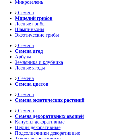
Микрозелень
Семена
Мицелий грибов
Лесные грибы
Шампиньоны
Экзотические грибы
Семена
Семена ягод
Арбузы
Земляника и клубника
Лесные ягоды
Семена
Семена цветов
Семена
Семена экзотических растений
Семена
Семена декоративных овощей
Капусты декоративные
Перцы декоративные
Подсолнечники декоративные
Тыквы декоративные