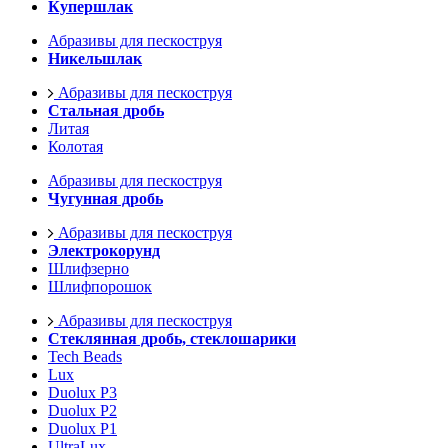
Купершлак
Абразивы для пескоструя
Никельшлак
Абразивы для пескоструя
Стальная дробь
Литая
Колотая
Абразивы для пескоструя
Чугунная дробь
Абразивы для пескоструя
Электрокорунд
Шлифзерно
Шлифпорошок
Абразивы для пескоструя
Стеклянная дробь, стеклошарики
Tech Beads
Lux
Duolux P3
Duolux P2
Duolux P1
UltraLux