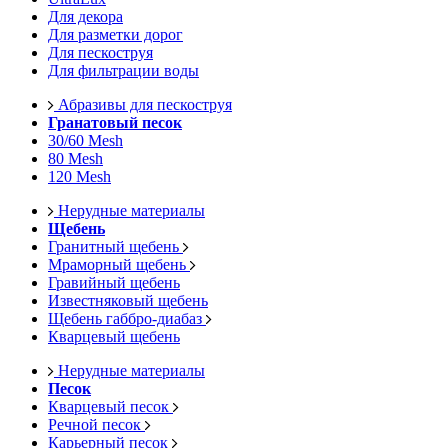
Для декора
Для разметки дорог
Для пескоструя
Для фильтрации воды
Абразивы для пескоструя
Гранатовый песок
30/60 Mesh
80 Mesh
120 Mesh
Нерудные материалы
Щебень
Гранитный щебень
Мраморный щебень
Гравийный щебень
Известняковый щебень
Щебень габбро-диабаз
Кварцевый щебень
Нерудные материалы
Песок
Кварцевый песок
Речной песок
Карьерный песок