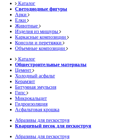
Каталог
Светодиодные фигуры
Арки
Елки
Животные
Изделия из мишуры
Каркасные композиции
Консоли и перетяжки
Объемные композиции
Каталог
Общестроительные материалы
Цемент
Холодный асфальт
Керамзит
Битумная эмульсия
Гипс
Микрокальцит
Гидроизоляция
Асфальтовая крошка
Абразивы для пескоструя
Кварцевый песок для пескоструя
Абразивы для пескоструя