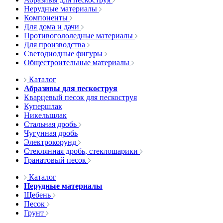
Нерудные материалы
Компоненты
Для дома и дачи
Противогололедные материалы
Для производства
Светодиодные фигуры
Общестроительные материалы
Каталог
Абразивы для пескоструя
Кварцевый песок для пескоструя
Купершлак
Никельшлак
Стальная дробь
Чугунная дробь
Электрокорунд
Стеклянная дробь, стеклошарики
Гранатовый песок
Каталог
Нерудные материалы
Щебень
Песок
Грунт