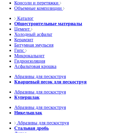
Консоли и перетяжки
Объемные композиции
Каталог
Общестроительные материалы
Цемент
Холодный асфальт
Керамзит
Битумная эмульсия
Гипс
Микрокальцит
Гидроизоляция
Асфальтовая крошка
Абразивы для пескоструя
Кварцевый песок для пескоструя
Абразивы для пескоструя
Купершлак
Абразивы для пескоструя
Никельшлак
Абразивы для пескоструя
Стальная дробь