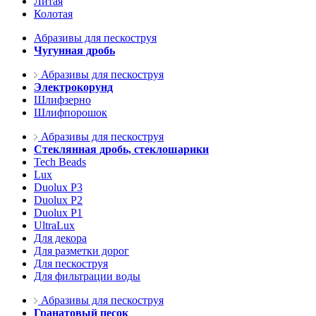
Литая
Колотая
Абразивы для пескоструя
Чугунная дробь
Абразивы для пескоструя
Электрокорунд
Шлифзерно
Шлифпорошок
Абразивы для пескоструя
Стеклянная дробь, стеклошарики
Tech Beads
Lux
Duolux P3
Duolux P2
Duolux P1
UltraLux
Для декора
Для разметки дорог
Для пескоструя
Для фильтрации воды
Абразивы для пескоструя
Гранатовый песок