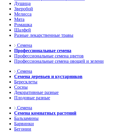
Душица
Зверобой
Мелисса
Мята
Ромашка
Шалфей
Разные лекарственные травы
Семена
Профессиональные семена
Профессиональные семена цветов
Профессиональные семена овощей и зелени
Семена
Семена деревьев и кустарников
Бересклеты
Сосны
Декоративные разные
Плодовые разные
Семена
Семена комнатных растений
Бальзамины
Барвинки
Бегонии