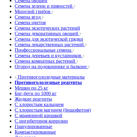
Семена овощей
Семена зелени и пряностей
Мицелий грибов
Семена ягод
Семена цветов
Семена экзотических растений
Семена декоративных овощей
Семена для экзотической грядки
Семена лекарственных растений
Профессиональные семена
Семена деревьев и кустарников
Семена комнатных растений
Огород на подоконнике и балконе
Противогололедные материалы
Противогололедные реагенты
Мешки по 25 кг
Биг-беги по 1000 кг
Жидкие реагенты
С хлористым кальцием
С хлористым магнием (бишофитом)
С мраморной крошкой
С ингибитором коррозии
Гранулированные
Компактированные