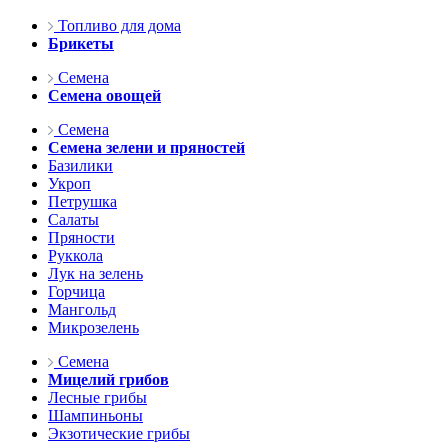
Топливо для дома
Брикеты
Семена
Семена овощей
Семена
Семена зелени и пряностей
Базилики
Укроп
Петрушка
Салаты
Пряности
Руккола
Лук на зелень
Горчица
Мангольд
Микрозелень
Семена
Мицелий грибов
Лесные грибы
Шампиньоны
Экзотические грибы