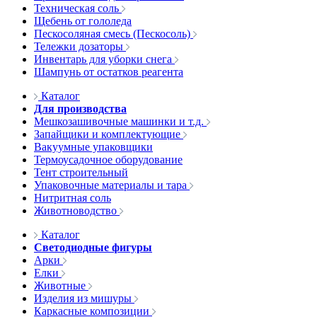
Техническая соль
Щебень от гололеда
Пескосоляная смесь (Пескосоль)
Тележки дозаторы
Инвентарь для уборки снега
Шампунь от остатков реагента
Каталог
Для производства
Мешкозашивочные машинки и т.д.
Запайщики и комплектующие
Вакуумные упаковщики
Термоусадочное оборудование
Тент строительный
Упаковочные материалы и тара
Нитритная соль
Животноводство
Каталог
Светодиодные фигуры
Арки
Елки
Животные
Изделия из мишуры
Каркасные композиции