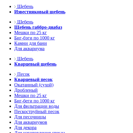
Щебень
Известняковый щебень
Щебень
Щебень габбро-диабаз
Мешки по 25 кг
Биг-бэги по 1000 кг
Камни для бани
Для аквариума
Щебень
Кварцевый щебень
Песок
Кварцевый песок
Окатанный (сухой)
Дробленый
Мешки по 25 кг
Биг-беги по 1000 кг
Для фильтрации воды
Пескоструйный песок
Для песочницы
Для аквариумов
Для декора
Для изготовления стекла