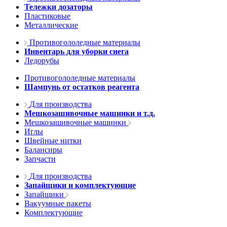
Тележки дозаторы
Пластиковые
Металлические
Противогололедные материалы
Инвентарь для уборки снега
Ледорубы
Противогололедные материалы
Шампунь от остатков реагента
Для производства
Мешкозашивочные машинки и т.д.
Мешкозашивочные машинки
Иглы
Швейные нитки
Балансиры
Запчасти
Для производства
Запайщики и комплектующие
Запайщики
Вакуумные пакеты
Комплектующие