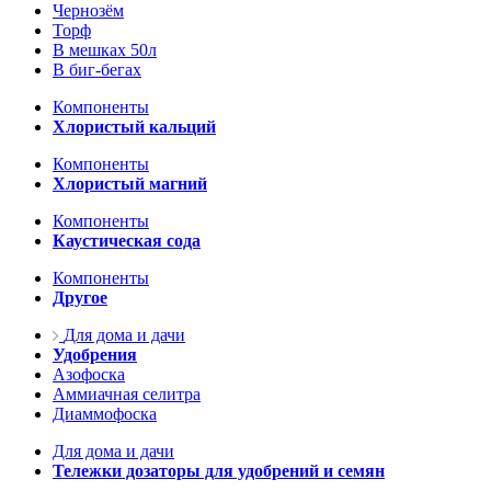
Чернозём
Торф
В мешках 50л
В биг-бегах
Компоненты
Хлористый кальций
Компоненты
Хлористый магний
Компоненты
Каустическая сода
Компоненты
Другое
Для дома и дачи
Удобрения
Азофоска
Аммиачная селитра
Диаммофоска
Для дома и дачи
Тележки дозаторы для удобрений и семян