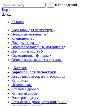
0 совпадений
Корзина
0 руб.
Каталог
Абразивы для пескоструя
Нерудные материалы
Компоненты
Для дома и дачи
Противогололедные материалы
Для производства
Светодиодные фигуры
Общестроительные материалы
Каталог
Абразивы для пескоструя
Кварцевый песок для пескоструя
Купершлак
Никельшлак
Стальная дробь
Чугунная дробь
Электрокорунд
Стеклянная дробь, стеклошарики