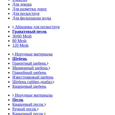
Для декора
Для разметки дорог
Для пескоструя
Для фильтрации воды
Абразивы для пескоструя
Гранатовый песок
30/60 Mesh
80 Mesh
120 Mesh
Нерудные материалы
Щебень
Гранитный щебень
Мраморный щебень
Гравийный щебень
Известняковый щебень
Щебень габбро-диабаз
Кварцевый щебень
Нерудные материалы
Песок
Кварцевый песок
Речной песок
Карьерный песок