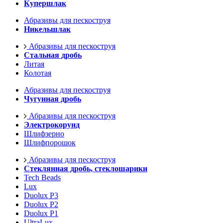
Купершлак
Абразивы для пескоструя
Никельшлак
Абразивы для пескоструя
Стальная дробь
Литая
Колотая
Абразивы для пескоструя
Чугунная дробь
Абразивы для пескоструя
Электрокорунд
Шлифзерно
Шлифпорошок
Абразивы для пескоструя
Стеклянная дробь, стеклошарики
Tech Beads
Lux
Duolux P3
Duolux P2
Duolux P1
UltraLux