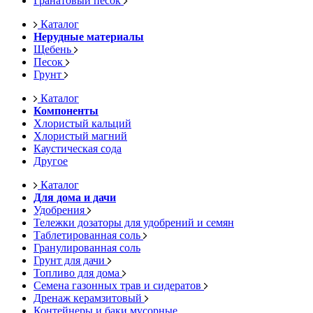
Гранатовый песок
Каталог
Нерудные материалы
Щебень
Песок
Грунт
Каталог
Компоненты
Хлористый кальций
Хлористый магний
Каустическая сода
Другое
Каталог
Для дома и дачи
Удобрения
Тележки дозаторы для удобрений и семян
Таблетированная соль
Гранулированная соль
Грунт для дачи
Топливо для дома
Семена газонных трав и сидератов
Дренаж керамзитовый
Контейнеры и баки мусорные