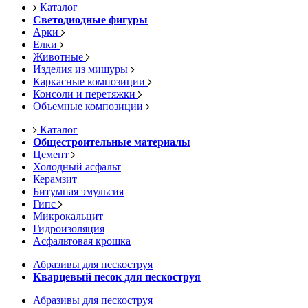
Каталог
Светодиодные фигуры
Арки
Елки
Животные
Изделия из мишуры
Каркасные композиции
Консоли и перетяжки
Объемные композиции
Каталог
Общестроительные материалы
Цемент
Холодный асфальт
Керамзит
Битумная эмульсия
Гипс
Микрокальцит
Гидроизоляция
Асфальтовая крошка
Абразивы для пескоструя
Кварцевый песок для пескоструя
Абразивы для пескоструя