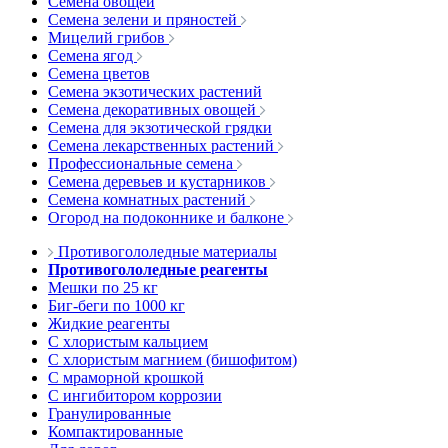
Семена овощей
Семена зелени и пряностей
Мицелий грибов
Семена ягод
Семена цветов
Семена экзотических растений
Семена декоративных овощей
Семена для экзотической грядки
Семена лекарственных растений
Профессиональные семена
Семена деревьев и кустарников
Семена комнатных растений
Огород на подоконнике и балконе
Противогололедные материалы
Противогололедные реагенты
Мешки по 25 кг
Биг-беги по 1000 кг
Жидкие реагенты
С хлористым кальцием
С хлористым магнием (бишофитом)
С мраморной крошкой
С ингибитором коррозии
Гранулированные
Компактированные