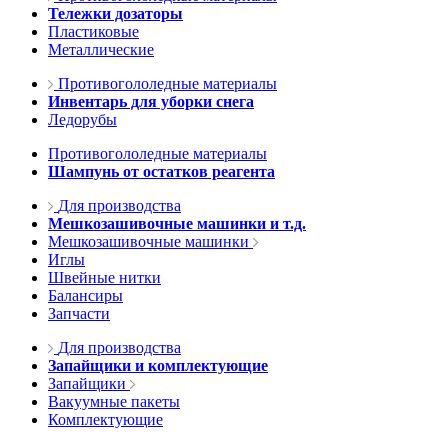
Тележки дозаторы
Пластиковые
Металлические
Противогололедные материалы
Инвентарь для уборки снега
Ледорубы
Противогололедные материалы
Шампунь от остатков реагента
Для производства
Мешкозашивочные машинки и т.д.
Мешкозашивочные машинки
Иглы
Швейные нитки
Балансиры
Запчасти
Для производства
Запайщики и комплектующие
Запайщики
Вакуумные пакеты
Комплектующие