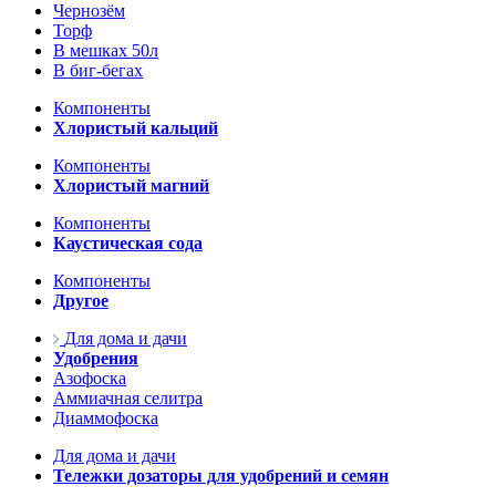
Чернозём
Торф
В мешках 50л
В биг-бегах
Компоненты
Хлористый кальций
Компоненты
Хлористый магний
Компоненты
Каустическая сода
Компоненты
Другое
Для дома и дачи
Удобрения
Азофоска
Аммиачная селитра
Диаммофоска
Для дома и дачи
Тележки дозаторы для удобрений и семян