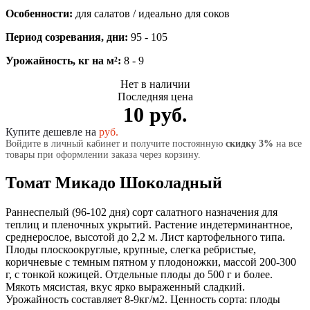
Особенности:
для салатов / идеально для соков
Период созревания, дни:
95 - 105
Урожайность, кг на м²:
8 - 9
Нет в наличии
Последняя цена
10 руб.
Купите дешевле на
руб.
Войдите в личный кабинет и получите постоянную
скидку 3%
на все
товары при оформлении заказа через корзину.
Томат Микадо Шоколадный
Раннеспелый (96-102 дня) сорт салатного назначения для
теплиц и пленочных укрытий. Растение индетерминантное,
среднерослое, высотой до 2,2 м. Лист картофельного типа.
Плоды плоскоокруглые, крупные, слегка ребристые,
коричневые с темным пятном у плодоножки, массой 200-300
г, с тонкой кожицей. Отдельные плоды до 500 г и более.
Мякоть мясистая, вкус ярко выраженный сладкий.
Урожайность составляет 8-9кг/м2. Ценность сорта: плоды