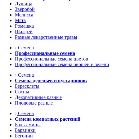
Душица
Зверобой
Мелисса
Мята
Ромашка
Шалфей
Разные лекарственные травы
Семена
Профессиональные семена
Профессиональные семена цветов
Профессиональные семена овощей и зелени
Семена
Семена деревьев и кустарников
Бересклеты
Сосны
Декоративные разные
Плодовые разные
Семена
Семена комнатных растений
Бальзамины
Барвинки
Бегонии