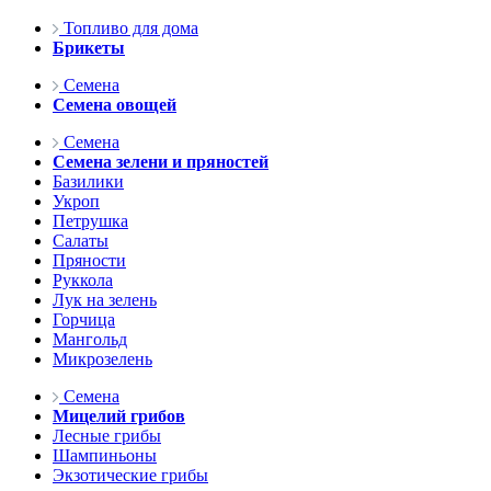
Топливо для дома
Брикеты
Семена
Семена овощей
Семена
Семена зелени и пряностей
Базилики
Укроп
Петрушка
Салаты
Пряности
Руккола
Лук на зелень
Горчица
Мангольд
Микрозелень
Семена
Мицелий грибов
Лесные грибы
Шампиньоны
Экзотические грибы