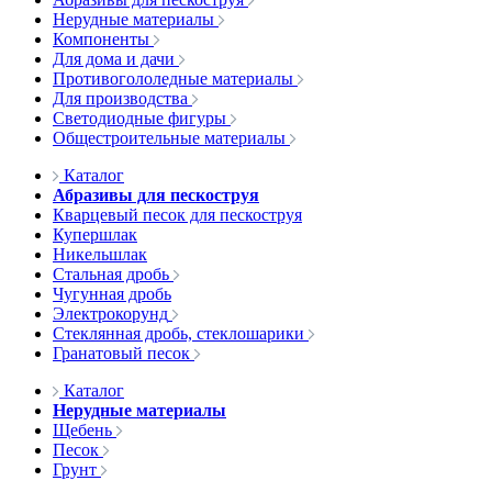
Нерудные материалы
Компоненты
Для дома и дачи
Противогололедные материалы
Для производства
Светодиодные фигуры
Общестроительные материалы
Каталог
Абразивы для пескоструя
Кварцевый песок для пескоструя
Купершлак
Никельшлак
Стальная дробь
Чугунная дробь
Электрокорунд
Стеклянная дробь, стеклошарики
Гранатовый песок
Каталог
Нерудные материалы
Щебень
Песок
Грунт