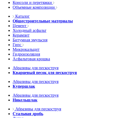
Консоли и перетяжки
Объемные композиции
Каталог
Общестроительные материалы
Цемент
Холодный асфальт
Керамзит
Битумная эмульсия
Гипс
Микрокальцит
Гидроизоляция
Асфальтовая крошка
Абразивы для пескоструя
Кварцевый песок для пескоструя
Абразивы для пескоструя
Купершлак
Абразивы для пескоструя
Никельшлак
Абразивы для пескоструя
Стальная дробь