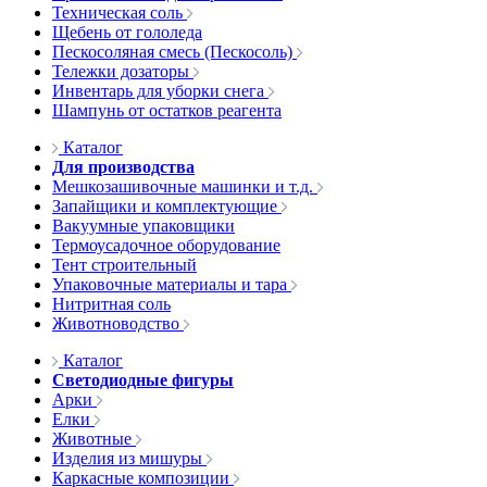
Техническая соль
Щебень от гололеда
Пескосоляная смесь (Пескосоль)
Тележки дозаторы
Инвентарь для уборки снега
Шампунь от остатков реагента
Каталог
Для производства
Мешкозашивочные машинки и т.д.
Запайщики и комплектующие
Вакуумные упаковщики
Термоусадочное оборудование
Тент строительный
Упаковочные материалы и тара
Нитритная соль
Животноводство
Каталог
Светодиодные фигуры
Арки
Елки
Животные
Изделия из мишуры
Каркасные композиции