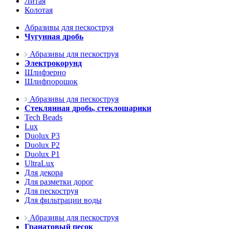
Литая
Колотая
Абразивы для пескоструя
Чугунная дробь
Абразивы для пескоструя
Электрокорунд
Шлифзерно
Шлифпорошок
Абразивы для пескоструя
Стеклянная дробь, стеклошарики
Tech Beads
Lux
Duolux P3
Duolux P2
Duolux P1
UltraLux
Для декора
Для разметки дорог
Для пескоструя
Для фильтрации воды
Абразивы для пескоструя
Гранатовый песок