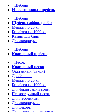
Щебень
Известняковый щебень
Щебень
Щебень габбро-диабаз
Мешки по 25 кг
Биг-бэги по 1000 кг
Камни для бани
Для аквариума
Щебень
Кварцевый щебень
Песок
Кварцевый песок
Окатанный (сухой)
Дробленый
Мешки по 25 кг
Биг-беги по 1000 кг
Для фильтрации воды
Пескоструйный песок
Для песочницы
Для аквариумов
Для декора
Для изготовления стекла