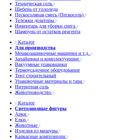
Техническая соль
Щебень от гололеда
Пескосоляная смесь (Пескосоль)
Тележки дозаторы
Инвентарь для уборки снега
Шампунь от остатков реагента
Каталог
Для производства
Мешкозашивочные машинки и т.д.
Запайщики и комплектующие
Вакуумные упаковщики
Термоусадочное оборудование
Тент строительный
Упаковочные материалы и тара
Нитритная соль
Животноводство
Каталог
Светодиодные фигуры
Арки
Елки
Животные
Изделия из мишуры
Каркасные композиции