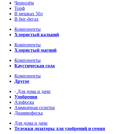
Чернозём
Торф
В мешках 50л
В биг-бегах
Компоненты
Хлористый кальций
Компоненты
Хлористый магний
Компоненты
Каустическая сода
Компоненты
Другое
Для дома и дачи
Удобрения
Азофоска
Аммиачная селитра
Диаммофоска
Для дома и дачи
Тележки дозаторы для удобрений и семян