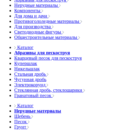
Нерудные материалы
Компоненты
Для дома и дачи
Противогололедные материалы
Для производства
Светодиодные фигуры
Общестроительные материалы
Каталог
Абразивы для пескоструя
Кварцевый песок для пескоструя
Купершлак
Никельшлак
Стальная дробь
Чугунная дробь
Электрокорунд
Стеклянная дробь, стеклошарики
Гранатовый песок
Каталог
Нерудные материалы
Щебень
Песок
Грунт