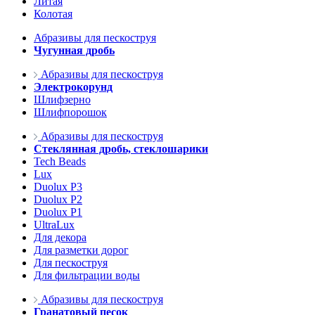
Литая
Колотая
Абразивы для пескоструя
Чугунная дробь
Абразивы для пескоструя
Электрокорунд
Шлифзерно
Шлифпорошок
Абразивы для пескоструя
Стеклянная дробь, стеклошарики
Tech Beads
Lux
Duolux P3
Duolux P2
Duolux P1
UltraLux
Для декора
Для разметки дорог
Для пескоструя
Для фильтрации воды
Абразивы для пескоструя
Гранатовый песок