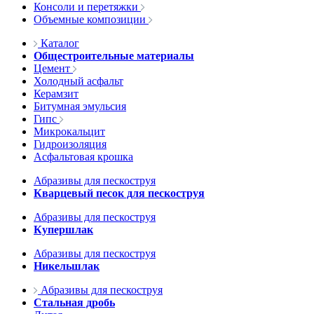
Консоли и перетяжки
Объемные композиции
Каталог
Общестроительные материалы
Цемент
Холодный асфальт
Керамзит
Битумная эмульсия
Гипс
Микрокальцит
Гидроизоляция
Асфальтовая крошка
Абразивы для пескоструя
Кварцевый песок для пескоструя
Абразивы для пескоструя
Купершлак
Абразивы для пескоструя
Никельшлак
Абразивы для пескоструя
Стальная дробь