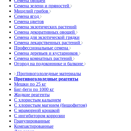
Семена овощей
Семена зелени и пряностей
Мицелий грибов
Семена ягод
Семена цветов
Семена экзотических растений
Семена декоративных овощей
Семена для экзотической грядки
Семена лекарственных растений
Профессиональные семена
Семена деревьев и кустарников
Семена комнатных растений
Огород на подоконнике и балконе
Противогололедные материалы
Противогололедные реагенты
Мешки по 25 кг
Биг-беги по 1000 кг
Жидкие реагенты
С хлористым кальцием
С хлористым магнием (бишофитом)
С мраморной крошкой
С ингибитором коррозии
Гранулированные
Компактированные