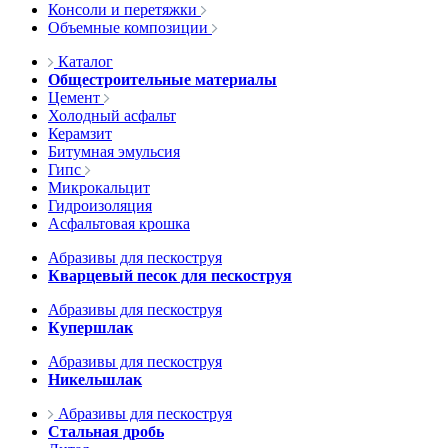
Консоли и перетяжки
Объемные композиции
Каталог
Общестроительные материалы
Цемент
Холодный асфальт
Керамзит
Битумная эмульсия
Гипс
Микрокальцит
Гидроизоляция
Асфальтовая крошка
Абразивы для пескоструя
Кварцевый песок для пескоструя
Абразивы для пескоструя
Купершлак
Абразивы для пескоструя
Никельшлак
Абразивы для пескоструя
Стальная дробь