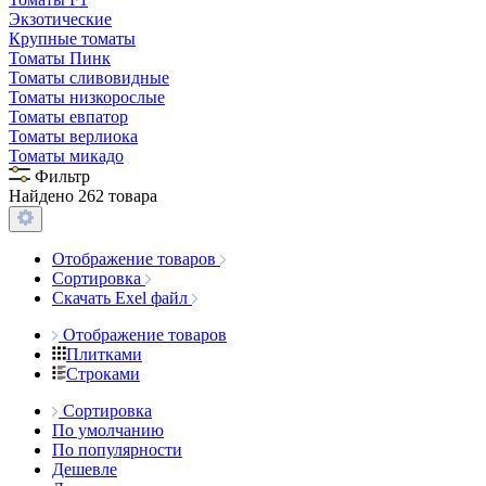
Экзотические
Крупные томаты
Томаты Пинк
Томаты сливовидные
Томаты низкорослые
Томаты евпатор
Томаты верлиока
Томаты микадо
Фильтр
Найдено 262 товара
Отображение товаров
Сортировка
Скачать Exel файл
Отображение товаров
Плитками
Строками
Сортировка
По умолчанию
По популярности
Дешевле