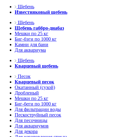
Щебень
Известняковый щебень
Щебень
Щебень габбро-диабаз
Мешки по 25 кг
Биг-бэги по 1000 кг
Камни для бани
Для аквариума
Щебень
Кварцевый щебень
Песок
Кварцевый песок
Окатанный (сухой)
Дробленый
Мешки по 25 кг
Биг-беги по 1000 кг
Для фильтрации воды
Пескоструйный песок
Для песочницы
Для аквариумов
Для декора
Для изготовления стекла