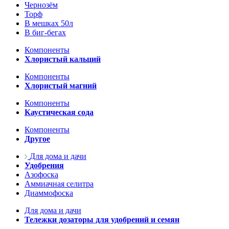
Чернозём
Торф
В мешках 50л
В биг-бегах
Компоненты
Хлористый кальций
Компоненты
Хлористый магний
Компоненты
Каустическая сода
Компоненты
Другое
Для дома и дачи
Удобрения
Азофоска
Аммиачная селитра
Диаммофоска
Для дома и дачи
Тележки дозаторы для удобрений и семян