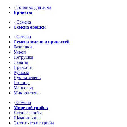
Топливо для дома
Брикеты
Семена
Семена овощей
Семена
Семена зелени и пряностей
Базилики
Укроп
Петрушка
Салаты
Пряности
Руккола
Лук на зелень
Горчица
Мангольд
Микрозелень
Семена
Мицелий грибов
Лесные грибы
Шампиньоны
Экзотические грибы