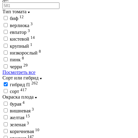
Тип томата
12
биф
3
верлиока
3
евпатор
14
кистевой
1
крупный
8
низкорослый
8
пинк
29
черри
Посмотреть все
Сорт или гибрид
262
гибрид f1
417
сорт
Окраска плода
4
бурая
3
вишневая
15
желтая
3
зеленая
10
коричневая
147