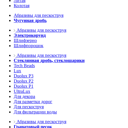
Литая
Колотая
Абразивы для пескоструя
Чугунная дробь
Абразивы для пескоструя
Электрокорунд
Шлифзерно
Шлифпорошок
Абразивы для пескоструя
Стеклянная дробь, стеклошарики
Tech Beads
Lux
Duolux P3
Duolux P2
Duolux P1
UltraLux
Для декора
Для разметки дорог
Для пескоструя
Для фильтрации воды
Абразивы для пескоструя
Гранатовый песок