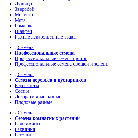
Душица
Зверобой
Мелисса
Мята
Ромашка
Шалфей
Разные лекарственные травы
Семена
Профессиональные семена
Профессиональные семена цветов
Профессиональные семена овощей и зелени
Семена
Семена деревьев и кустарников
Бересклеты
Сосны
Декоративные разные
Плодовые разные
Семена
Семена комнатных растений
Бальзамины
Барвинки
Бегонии