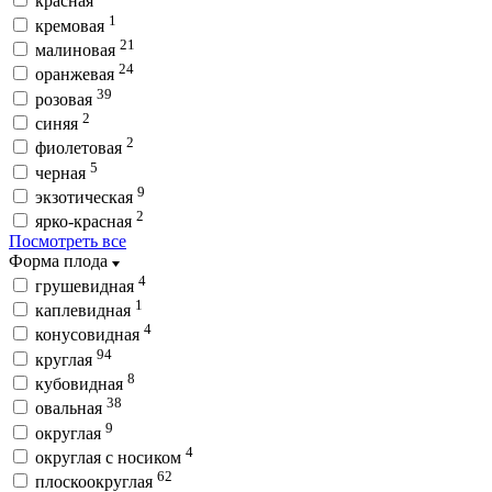
красная
1
кремовая
21
малиновая
24
оранжевая
39
розовая
2
синяя
2
фиолетовая
5
черная
9
экзотическая
2
ярко-красная
Посмотреть все
Форма плода
4
грушевидная
1
каплевидная
4
конусовидная
94
круглая
8
кубовидная
38
овальная
9
округлая
4
округлая с носиком
62
плоскоокруглая