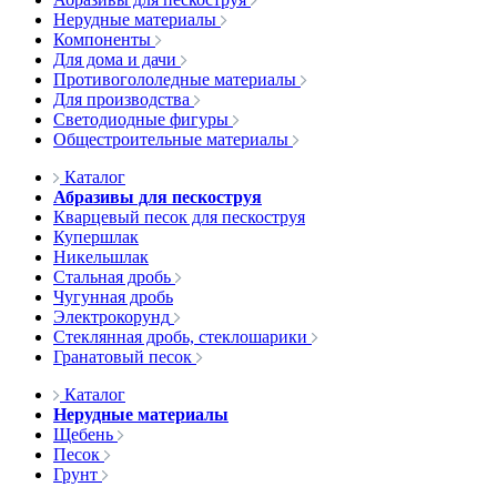
Нерудные материалы
Компоненты
Для дома и дачи
Противогололедные материалы
Для производства
Светодиодные фигуры
Общестроительные материалы
Каталог
Абразивы для пескоструя
Кварцевый песок для пескоструя
Купершлак
Никельшлак
Стальная дробь
Чугунная дробь
Электрокорунд
Стеклянная дробь, стеклошарики
Гранатовый песок
Каталог
Нерудные материалы
Щебень
Песок
Грунт