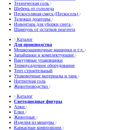
Техническая соль
Щебень от гололеда
Пескосоляная смесь (Пескосоль)
Тележки дозаторы
Инвентарь для уборки снега
Шампунь от остатков реагента
Каталог
Для производства
Мешкозашивочные машинки и т.д.
Запайщики и комплектующие
Вакуумные упаковщики
Термоусадочное оборудование
Тент строительный
Упаковочные материалы и тара
Нитритная соль
Животноводство
Каталог
Светодиодные фигуры
Арки
Елки
Животные
Изделия из мишуры
Каркасные композиции