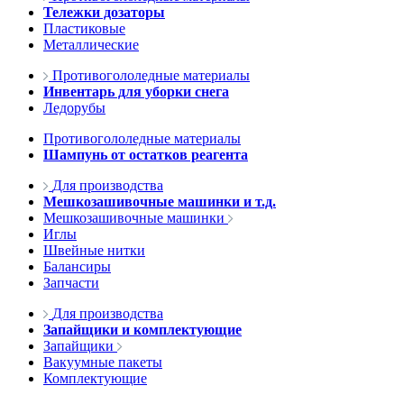
Тележки дозаторы
Пластиковые
Металлические
Противогололедные материалы
Инвентарь для уборки снега
Ледорубы
Противогололедные материалы
Шампунь от остатков реагента
Для производства
Мешкозашивочные машинки и т.д.
Мешкозашивочные машинки
Иглы
Швейные нитки
Балансиры
Запчасти
Для производства
Запайщики и комплектующие
Запайщики
Вакуумные пакеты
Комплектующие