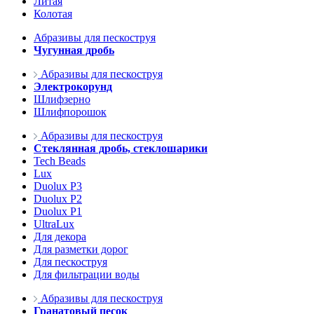
Литая
Колотая
Абразивы для пескоструя
Чугунная дробь
Абразивы для пескоструя
Электрокорунд
Шлифзерно
Шлифпорошок
Абразивы для пескоструя
Стеклянная дробь, стеклошарики
Tech Beads
Lux
Duolux P3
Duolux P2
Duolux P1
UltraLux
Для декора
Для разметки дорог
Для пескоструя
Для фильтрации воды
Абразивы для пескоструя
Гранатовый песок