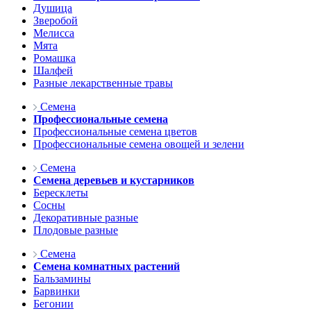
Душица
Зверобой
Мелисса
Мята
Ромашка
Шалфей
Разные лекарственные травы
Семена
Профессиональные семена
Профессиональные семена цветов
Профессиональные семена овощей и зелени
Семена
Семена деревьев и кустарников
Бересклеты
Сосны
Декоративные разные
Плодовые разные
Семена
Семена комнатных растений
Бальзамины
Барвинки
Бегонии