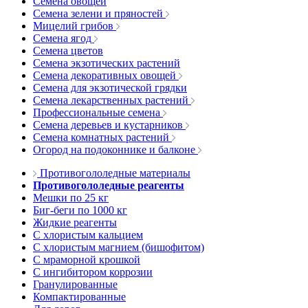
Семена овощей
Семена зелени и пряностей
Мицелий грибов
Семена ягод
Семена цветов
Семена экзотических растений
Семена декоративных овощей
Семена для экзотической грядки
Семена лекарственных растений
Профессиональные семена
Семена деревьев и кустарников
Семена комнатных растений
Огород на подоконнике и балконе
Противогололедные материалы
Противогололедные реагенты
Мешки по 25 кг
Биг-беги по 1000 кг
Жидкие реагенты
С хлористым кальцием
С хлористым магнием (бишофитом)
С мраморной крошкой
С ингибитором коррозии
Гранулированные
Компактированные