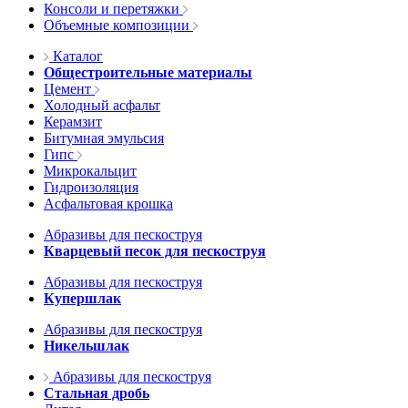
Консоли и перетяжки
Объемные композиции
Каталог
Общестроительные материалы
Цемент
Холодный асфальт
Керамзит
Битумная эмульсия
Гипс
Микрокальцит
Гидроизоляция
Асфальтовая крошка
Абразивы для пескоструя
Кварцевый песок для пескоструя
Абразивы для пескоструя
Купершлак
Абразивы для пескоструя
Никельшлак
Абразивы для пескоструя
Стальная дробь