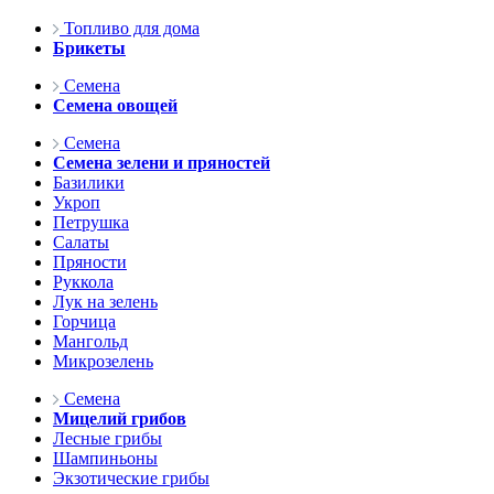
Топливо для дома
Брикеты
Семена
Семена овощей
Семена
Семена зелени и пряностей
Базилики
Укроп
Петрушка
Салаты
Пряности
Руккола
Лук на зелень
Горчица
Мангольд
Микрозелень
Семена
Мицелий грибов
Лесные грибы
Шампиньоны
Экзотические грибы