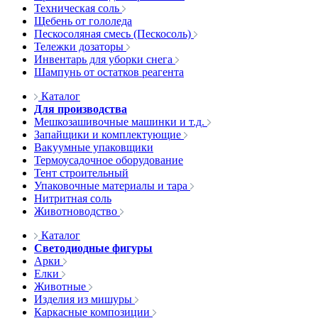
Техническая соль
Щебень от гололеда
Пескосоляная смесь (Пескосоль)
Тележки дозаторы
Инвентарь для уборки снега
Шампунь от остатков реагента
Каталог
Для производства
Мешкозашивочные машинки и т.д.
Запайщики и комплектующие
Вакуумные упаковщики
Термоусадочное оборудование
Тент строительный
Упаковочные материалы и тара
Нитритная соль
Животноводство
Каталог
Светодиодные фигуры
Арки
Елки
Животные
Изделия из мишуры
Каркасные композиции