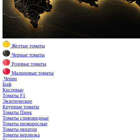
Желтые томаты
Черные томаты
Розовые томаты
Малиновые томаты
Черри
Биф
Кистевые
Томаты F1
Экзотические
Крупные томаты
Томаты Пинк
Томаты сливовидные
Томаты низкорослые
Томаты евпатор
Томаты верлиока