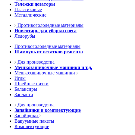
Тележки дозаторы
Пластиковые
Металлические
Противогололедные материалы
Инвентарь для уборки снега
Ледорубы
Противогололедные материалы
Шампунь от остатков реагента
Для производства
Мешкозашивочные машинки и т.д.
Мешкозашивочные машинки
Иглы
Швейные нитки
Балансиры
Запчасти
Для производства
Запайщики и комплектующие
Запайщики
Вакуумные пакеты
Комплектующие