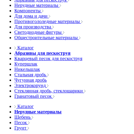
Нерудные материалы
Компоненты
Для дома и дачи
Противогололедные материалы
Для производства
Светодиодные фигуры
Общестроительные материалы
Каталог
Абразивы для пескоструя
Кварцевый песок для пескоструя
Купершлак
Никельшлак
Стальная дробь
Чугунная дробь
Электрокорунд
Стеклянная дробь, стеклошарики
Гранатовый песок
Каталог
Нерудные материалы
Щебень
Песок
Грунт