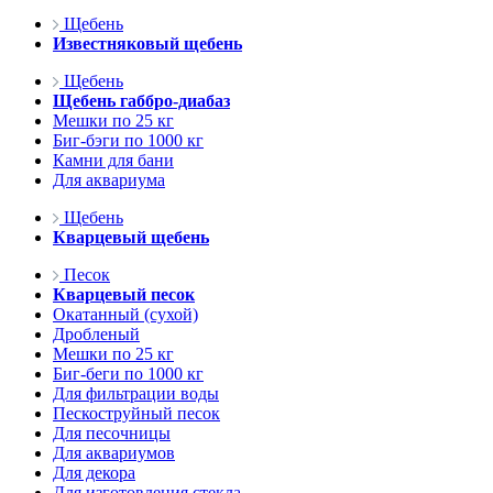
Щебень
Известняковый щебень
Щебень
Щебень габбро-диабаз
Мешки по 25 кг
Биг-бэги по 1000 кг
Камни для бани
Для аквариума
Щебень
Кварцевый щебень
Песок
Кварцевый песок
Окатанный (сухой)
Дробленый
Мешки по 25 кг
Биг-беги по 1000 кг
Для фильтрации воды
Пескоструйный песок
Для песочницы
Для аквариумов
Для декора
Для изготовления стекла