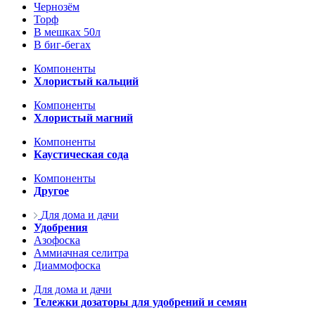
Чернозём
Торф
В мешках 50л
В биг-бегах
Компоненты
Хлористый кальций
Компоненты
Хлористый магний
Компоненты
Каустическая сода
Компоненты
Другое
Для дома и дачи
Удобрения
Азофоска
Аммиачная селитра
Диаммофоска
Для дома и дачи
Тележки дозаторы для удобрений и семян