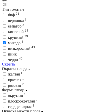
Тип томата
21
биф
3
верлиока
3
евпатор
21
кистевой
39
крупный
4
микадо
43
низкорослый
9
пинк
46
черри
Скрыть
Окраска плода
1
желтая
1
красная
2
розовая
Форма плода
1
округлая
2
плоскоокруглая
1
сердцевидная
Окраска мякоти плода