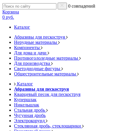
0 совпадений
Корзина
0 руб.
Каталог
Абразивы для пескоструя
Нерудные материалы
Компоненты
Для дома и дачи
Противогололедные материалы
Для производства
Светодиодные фигуры
Общестроительные материалы
Каталог
Абразивы для пескоструя
Кварцевый песок для пескоструя
Купершлак
Никельшлак
Стальная дробь
Чугунная дробь
Электрокорунд
Стеклянная дробь, стеклошарики