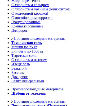
Жидкие реагенты
С хлористым кальцием
С хлористым магнием (бишофитом)
С мраморной крошкой
С ингибитором коррозии
Гранулированные
Компактированные
Для дорог
Противогололедные материалы
Техническая соль
Мешки по 25 кг
Биг-беги по 1000 кг
Тыретская соль
С хлористым натрием
Илецк соль
Белкалий
Бассоль
Для дорог
Галит минеральный
Противогололедные материалы
Щебень от гололеда
Противогололедные материалы
Пескосоляная смесь (Пескосоль)