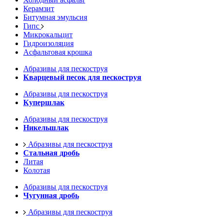
Керамзит
Битумная эмульсия
Гипс
Микрокальцит
Гидроизоляция
Асфальтовая крошка
Абразивы для пескоструя
Кварцевый песок для пескоструя
Абразивы для пескоструя
Купершлак
Абразивы для пескоструя
Никельшлак
Абразивы для пескоструя
Стальная дробь
Литая
Колотая
Абразивы для пескоструя
Чугунная дробь
Абразивы для пескоструя