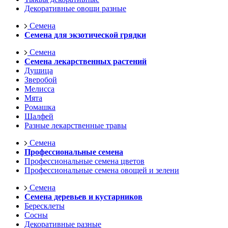
Декоративные овощи разные
Семена
Семена для экзотической грядки
Семена
Семена лекарственных растений
Душица
Зверобой
Мелисса
Мята
Ромашка
Шалфей
Разные лекарственные травы
Семена
Профессиональные семена
Профессиональные семена цветов
Профессиональные семена овощей и зелени
Семена
Семена деревьев и кустарников
Бересклеты
Сосны
Декоративные разные