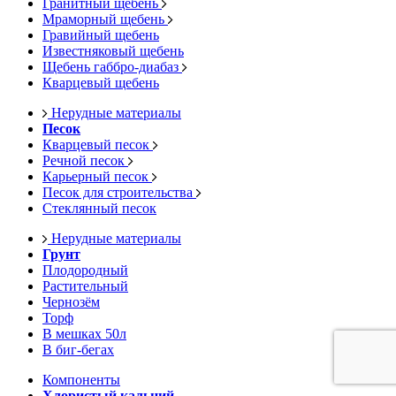
Гранитный щебень
Мраморный щебень
Гравийный щебень
Известняковый щебень
Щебень габбро-диабаз
Кварцевый щебень
Нерудные материалы
Песок
Кварцевый песок
Речной песок
Карьерный песок
Песок для строительства
Стеклянный песок
Нерудные материалы
Грунт
Плодородный
Растительный
Чернозём
Торф
В мешках 50л
В биг-бегах
Компоненты
Хлористый кальций