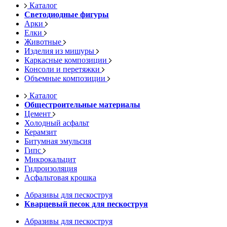
Каталог
Светодиодные фигуры
Арки
Елки
Животные
Изделия из мишуры
Каркасные композиции
Консоли и перетяжки
Объемные композиции
Каталог
Общестроительные материалы
Цемент
Холодный асфальт
Керамзит
Битумная эмульсия
Гипс
Микрокальцит
Гидроизоляция
Асфальтовая крошка
Абразивы для пескоструя
Кварцевый песок для пескоструя
Абразивы для пескоструя