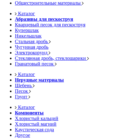
Общестроительные материалы
Каталог
Абразивы для пескоструя
Кварцевый песок для пескоструя
Купершлак
Никельшлак
Стальная дробь
Чугунная дробь
Электрокорунд
Стеклянная дробь, стеклошарики
Гранатовый песок
Каталог
Нерудные материалы
Щебень
Песок
Грунт
Каталог
Компоненты
Хлористый кальций
Хлористый магний
Каустическая сода
Другое