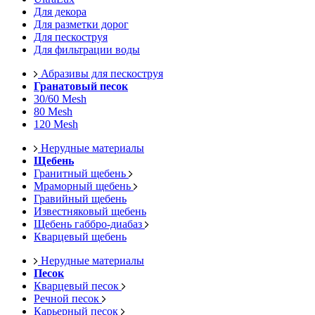
Для декора
Для разметки дорог
Для пескоструя
Для фильтрации воды
Абразивы для пескоструя
Гранатовый песок
30/60 Mesh
80 Mesh
120 Mesh
Нерудные материалы
Щебень
Гранитный щебень
Мраморный щебень
Гравийный щебень
Известняковый щебень
Щебень габбро-диабаз
Кварцевый щебень
Нерудные материалы
Песок
Кварцевый песок
Речной песок
Карьерный песок