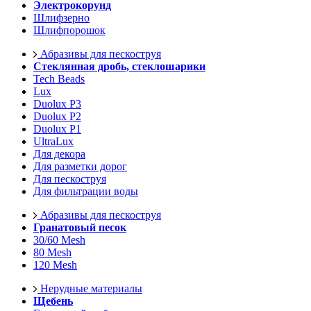
Электрокорунд
Шлифзерно
Шлифпорошок
Абразивы для пескоструя
Стеклянная дробь, стеклошарики
Tech Beads
Lux
Duolux P3
Duolux P2
Duolux P1
UltraLux
Для декора
Для разметки дорог
Для пескоструя
Для фильтрации воды
Абразивы для пескоструя
Гранатовый песок
30/60 Mesh
80 Mesh
120 Mesh
Нерудные материалы
Щебень