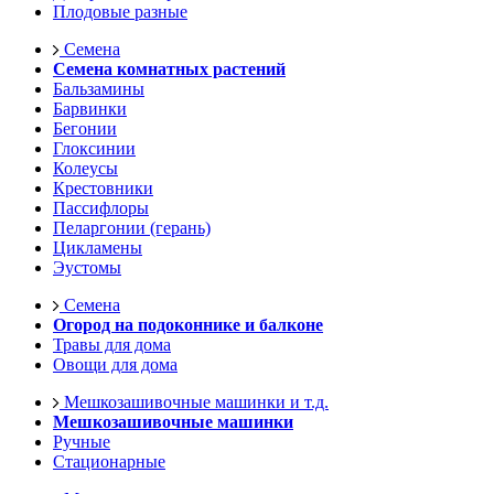
Плодовые разные
Семена
Семена комнатных растений
Бальзамины
Барвинки
Бегонии
Глоксинии
Колеусы
Крестовники
Пассифлоры
Пеларгонии (герань)
Цикламены
Эустомы
Семена
Огород на подоконнике и балконе
Травы для дома
Овощи для дома
Мешкозашивочные машинки и т.д.
Мешкозашивочные машинки
Ручные
Стационарные