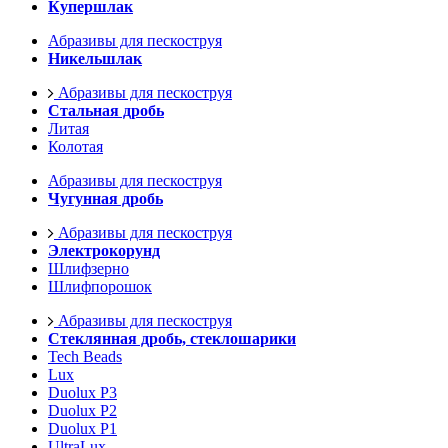
Купершлак
Абразивы для пескоструя
Никельшлак
Абразивы для пескоструя
Стальная дробь
Литая
Колотая
Абразивы для пескоструя
Чугунная дробь
Абразивы для пескоструя
Электрокорунд
Шлифзерно
Шлифпорошок
Абразивы для пескоструя
Стеклянная дробь, стеклошарики
Tech Beads
Lux
Duolux P3
Duolux P2
Duolux P1
UltraLux