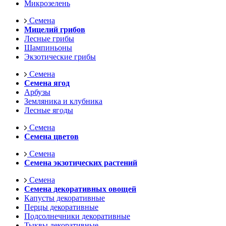
Микрозелень
Семена
Мицелий грибов
Лесные грибы
Шампиньоны
Экзотические грибы
Семена
Семена ягод
Арбузы
Земляника и клубника
Лесные ягоды
Семена
Семена цветов
Семена
Семена экзотических растений
Семена
Семена декоративных овощей
Капусты декоративные
Перцы декоративные
Подсолнечники декоративные
Тыквы декоративные