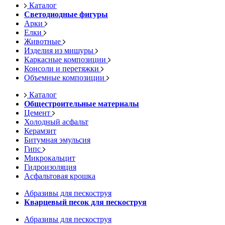
Каталог
Светодиодные фигуры
Арки
Елки
Животные
Изделия из мишуры
Каркасные композиции
Консоли и перетяжки
Объемные композиции
Каталог
Общестроительные материалы
Цемент
Холодный асфальт
Керамзит
Битумная эмульсия
Гипс
Микрокальцит
Гидроизоляция
Асфальтовая крошка
Абразивы для пескоструя
Кварцевый песок для пескоструя
Абразивы для пескоструя