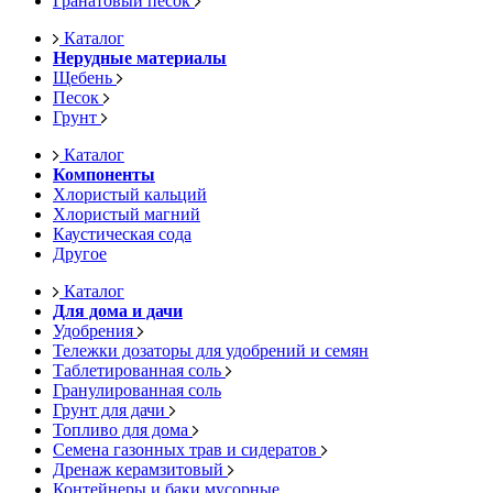
Гранатовый песок
Каталог
Нерудные материалы
Щебень
Песок
Грунт
Каталог
Компоненты
Хлористый кальций
Хлористый магний
Каустическая сода
Другое
Каталог
Для дома и дачи
Удобрения
Тележки дозаторы для удобрений и семян
Таблетированная соль
Гранулированная соль
Грунт для дачи
Топливо для дома
Семена газонных трав и сидератов
Дренаж керамзитовый
Контейнеры и баки мусорные