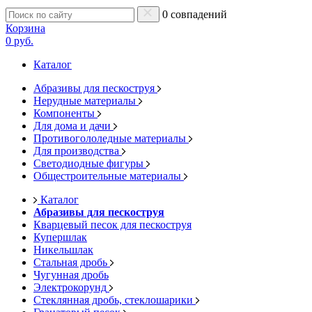
0 совпадений
Корзина
0 руб.
Каталог
Абразивы для пескоструя
Нерудные материалы
Компоненты
Для дома и дачи
Противогололедные материалы
Для производства
Светодиодные фигуры
Общестроительные материалы
Каталог
Абразивы для пескоструя
Кварцевый песок для пескоструя
Купершлак
Никельшлак
Стальная дробь
Чугунная дробь
Электрокорунд
Стеклянная дробь, стеклошарики