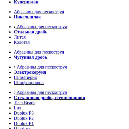
Купершлак
Абразивы для пескоструя
Никельшлак
Абразивы для пескоструя
Стальная дробь
Литая
Колотая
Абразивы для пескоструя
Чугунная дробь
Абразивы для пескоструя
Электрокорунд
Шлифзерно
Шлифпорошок
Абразивы для пескоструя
Стеклянная дробь, стеклошарики
Tech Beads
Lux
Duolux P3
Duolux P2
Duolux P1
UltraLux