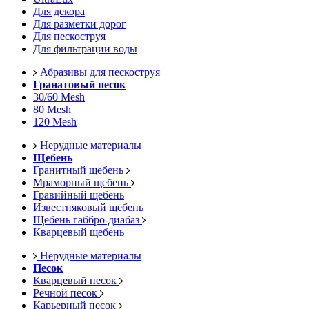
Для декора
Для разметки дорог
Для пескоструя
Для фильтрации воды
Абразивы для пескоструя
Гранатовый песок
30/60 Mesh
80 Mesh
120 Mesh
Нерудные материалы
Щебень
Гранитный щебень
Мраморный щебень
Гравийный щебень
Известняковый щебень
Щебень габбро-диабаз
Кварцевый щебень
Нерудные материалы
Песок
Кварцевый песок
Речной песок
Карьерный песок