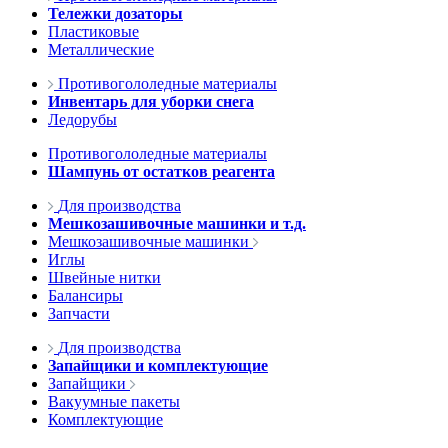
Тележки дозаторы
Пластиковые
Металлические
Противогололедные материалы
Инвентарь для уборки снега
Ледорубы
Противогололедные материалы
Шампунь от остатков реагента
Для производства
Мешкозашивочные машинки и т.д.
Мешкозашивочные машинки
Иглы
Швейные нитки
Балансиры
Запчасти
Для производства
Запайщики и комплектующие
Запайщики
Вакуумные пакеты
Комплектующие