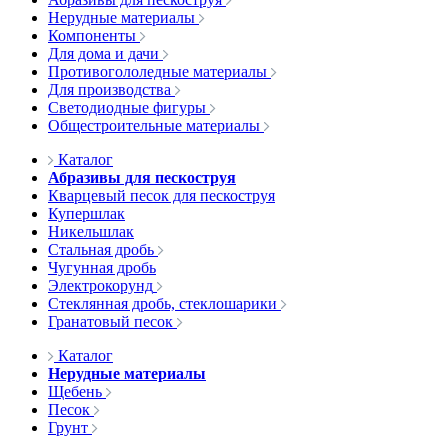
Нерудные материалы
Компоненты
Для дома и дачи
Противогололедные материалы
Для производства
Светодиодные фигуры
Общестроительные материалы
Каталог
Абразивы для пескоструя
Кварцевый песок для пескоструя
Купершлак
Никельшлак
Стальная дробь
Чугунная дробь
Электрокорунд
Стеклянная дробь, стеклошарики
Гранатовый песок
Каталог
Нерудные материалы
Щебень
Песок
Грунт