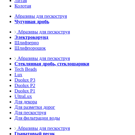
Литая
Колотая
Абразивы для пескоструя
Чугунная дробь
Абразивы для пескоструя
Электрокорунд
Шлифзерно
Шлифпорошок
Абразивы для пескоструя
Стеклянная дробь, стеклошарики
Tech Beads
Lux
Duolux P3
Duolux P2
Duolux P1
UltraLux
Для декора
Для разметки дорог
Для пескоструя
Для фильтрации воды
Абразивы для пескоструя
Гранатовый песок