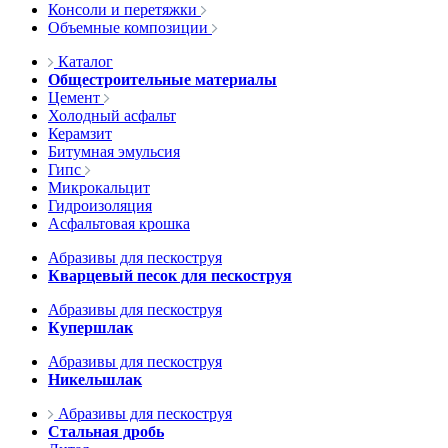
Консоли и перетяжки
Объемные композиции
Каталог
Общестроительные материалы
Цемент
Холодный асфальт
Керамзит
Битумная эмульсия
Гипс
Микрокальцит
Гидроизоляция
Асфальтовая крошка
Абразивы для пескоструя
Кварцевый песок для пескоструя
Абразивы для пескоструя
Купершлак
Абразивы для пескоструя
Никельшлак
Абразивы для пескоструя
Стальная дробь