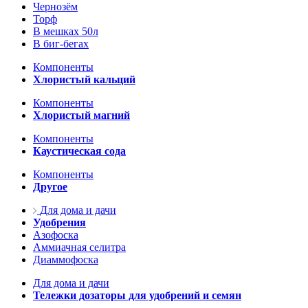
Чернозём
Торф
В мешках 50л
В биг-бегах
Компоненты
Хлористый кальций
Компоненты
Хлористый магний
Компоненты
Каустическая сода
Компоненты
Другое
Для дома и дачи
Удобрения
Азофоска
Аммиачная селитра
Диаммофоска
Для дома и дачи
Тележки дозаторы для удобрений и семян