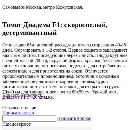
Самовывоз Москва, метро Кожуховская.
Томат Диадема F1: скороспелый,
детерминантный
От высадки 65-и дневной рассады до начала созревания 40-45
дней. Формировать в 1-2 стебля. Первое соцветие закладывает
над 7-ым листом, последующие через 2 листа. Плоды крупные
средней массой 200 гр, округлой формы, красные без зеленого
пятна у основания, «с носиком», подходит для потребления в
свежем виде и для приготовления соков. Отличается
продолжительным плодоношением. Устойчив к основным
заболеваниям: вершинной и корневой гнилям, бурой
пятнистости листьев. Схема посадки для открытого грунта
70х40 см для защищенного грунта 80х50 см. Урожайность
Показать весь текст
Диадема F1 17-20 кг/м.кв.
Отзывы о товаре
Написать отзыв
Написать вопрос
Нам доверяют