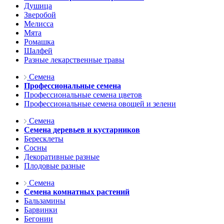
Душица
Зверобой
Мелисса
Мята
Ромашка
Шалфей
Разные лекарственные травы
Семена
Профессиональные семена
Профессиональные семена цветов
Профессиональные семена овощей и зелени
Семена
Семена деревьев и кустарников
Бересклеты
Сосны
Декоративные разные
Плодовые разные
Семена
Семена комнатных растений
Бальзамины
Барвинки
Бегонии