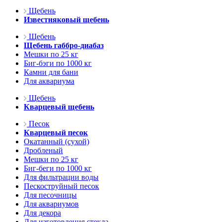
Щебень
Известняковый щебень
Щебень
Щебень габбро-диабаз
Мешки по 25 кг
Биг-бэги по 1000 кг
Камни для бани
Для аквариума
Щебень
Кварцевый щебень
Песок
Кварцевый песок
Окатанный (сухой)
Дробленый
Мешки по 25 кг
Биг-беги по 1000 кг
Для фильтрации воды
Пескоструйный песок
Для песочницы
Для аквариумов
Для декора
Для изготовления стекла