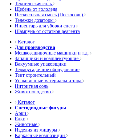
Техническая соль
Щебень от гололеда
Пескосоляная смесь (Пескосоль)
Тележки дозаторы
Инвентарь для уборки снега
Шампунь от остатков реагента
Каталог
Для производства
Мешкозашивочные машинки и т.д.
Запайщики и комплектующие
Вакуумные упаковщики
Термоусадочное оборудование
Тент строительный
Упаковочные материалы и тара
Нитритная соль
Животноводство
Каталог
Светодиодные фигуры
Арки
Елки
Животные
Изделия из мишуры
Каркасные композиции