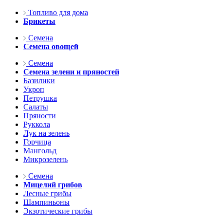
Топливо для дома
Брикеты
Семена
Семена овощей
Семена
Семена зелени и пряностей
Базилики
Укроп
Петрушка
Салаты
Пряности
Руккола
Лук на зелень
Горчица
Мангольд
Микрозелень
Семена
Мицелий грибов
Лесные грибы
Шампиньоны
Экзотические грибы