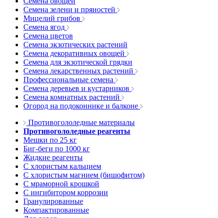
Семена овощей
Семена зелени и пряностей
Мицелий грибов
Семена ягод
Семена цветов
Семена экзотических растений
Семена декоративных овощей
Семена для экзотической грядки
Семена лекарственных растений
Профессиональные семена
Семена деревьев и кустарников
Семена комнатных растений
Огород на подоконнике и балконе
Противогололедные материалы
Противогололедные реагенты
Мешки по 25 кг
Биг-беги по 1000 кг
Жидкие реагенты
С хлористым кальцием
С хлористым магнием (бишофитом)
С мраморной крошкой
С ингибитором коррозии
Гранулированные
Компактированные