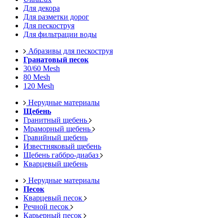
Для декора
Для разметки дорог
Для пескоструя
Для фильтрации воды
Абразивы для пескоструя
Гранатовый песок
30/60 Mesh
80 Mesh
120 Mesh
Нерудные материалы
Щебень
Гранитный щебень
Мраморный щебень
Гравийный щебень
Известняковый щебень
Щебень габбро-диабаз
Кварцевый щебень
Нерудные материалы
Песок
Кварцевый песок
Речной песок
Карьерный песок