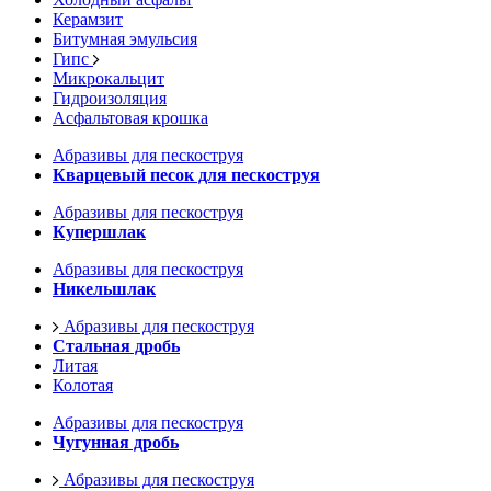
Керамзит
Битумная эмульсия
Гипс
Микрокальцит
Гидроизоляция
Асфальтовая крошка
Абразивы для пескоструя
Кварцевый песок для пескоструя
Абразивы для пескоструя
Купершлак
Абразивы для пескоструя
Никельшлак
Абразивы для пескоструя
Стальная дробь
Литая
Колотая
Абразивы для пескоструя
Чугунная дробь
Абразивы для пескоструя