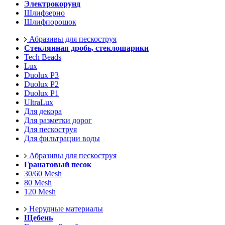
Электрокорунд
Шлифзерно
Шлифпорошок
Абразивы для пескоструя
Стеклянная дробь, стеклошарики
Tech Beads
Lux
Duolux P3
Duolux P2
Duolux P1
UltraLux
Для декора
Для разметки дорог
Для пескоструя
Для фильтрации воды
Абразивы для пескоструя
Гранатовый песок
30/60 Mesh
80 Mesh
120 Mesh
Нерудные материалы
Щебень