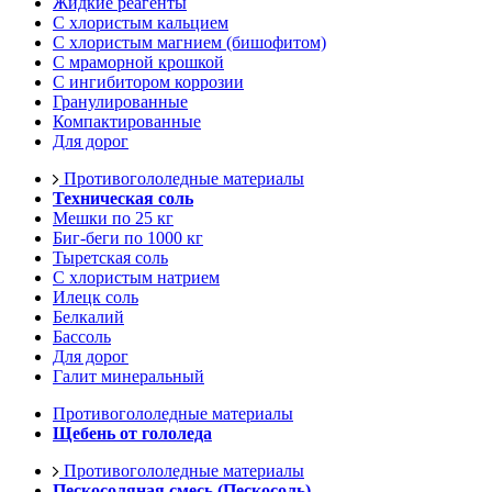
Жидкие реагенты
С хлористым кальцием
С хлористым магнием (бишофитом)
С мраморной крошкой
С ингибитором коррозии
Гранулированные
Компактированные
Для дорог
Противогололедные материалы
Техническая соль
Мешки по 25 кг
Биг-беги по 1000 кг
Тыретская соль
С хлористым натрием
Илецк соль
Белкалий
Бассоль
Для дорог
Галит минеральный
Противогололедные материалы
Щебень от гололеда
Противогололедные материалы
Пескосоляная смесь (Пескосоль)