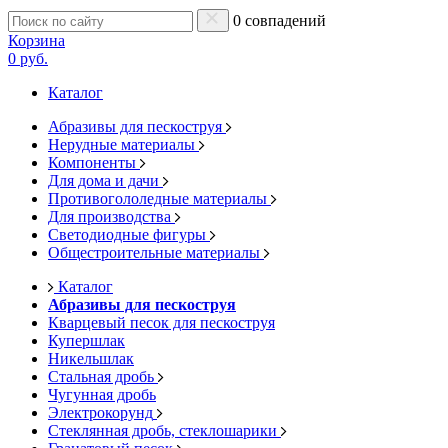
0 совпадений
Корзина
0 руб.
Каталог
Абразивы для пескоструя
Нерудные материалы
Компоненты
Для дома и дачи
Противогололедные материалы
Для производства
Светодиодные фигуры
Общестроительные материалы
Каталог
Абразивы для пескоструя
Кварцевый песок для пескоструя
Купершлак
Никельшлак
Стальная дробь
Чугунная дробь
Электрокорунд
Стеклянная дробь, стеклошарики