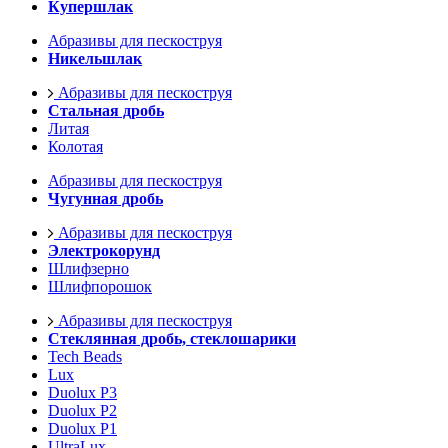
Купершлак
Абразивы для пескоструя
Никельшлак
Абразивы для пескоструя
Стальная дробь
Литая
Колотая
Абразивы для пескоструя
Чугунная дробь
Абразивы для пескоструя
Электрокорунд
Шлифзерно
Шлифпорошок
Абразивы для пескоструя
Стеклянная дробь, стеклошарики
Tech Beads
Lux
Duolux P3
Duolux P2
Duolux P1
UltraLux