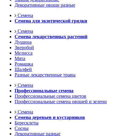
Декоративные овощи разные
Семена
Семена для экзотической грядки
Семена
Семена лекарственных растений
Душица
Зверобой
Мелисса
Мята
Ромашка
Шалфей
Разные лекарственные травы
Семена
Профессиональные семена
Профессиональные семена цветов
Профессиональные семена овощей и зелени
Семена
Семена деревьев и кустарников
Бересклеты
Сосны
Декоративные разные