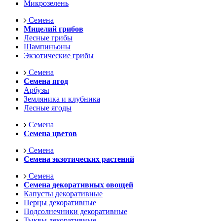
Микрозелень
Семена
Мицелий грибов
Лесные грибы
Шампиньоны
Экзотические грибы
Семена
Семена ягод
Арбузы
Земляника и клубника
Лесные ягоды
Семена
Семена цветов
Семена
Семена экзотических растений
Семена
Семена декоративных овощей
Капусты декоративные
Перцы декоративные
Подсолнечники декоративные
Тыквы декоративные