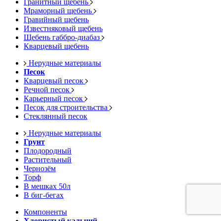
Гранитный щебень
Мраморный щебень
Гравийный щебень
Известняковый щебень
Щебень габбро-диабаз
Кварцевый щебень
Нерудные материалы
Песок
Кварцевый песок
Речной песок
Карьерный песок
Песок для строительства
Стеклянный песок
Нерудные материалы
Грунт
Плодородный
Растительный
Чернозём
Торф
В мешках 50л
В биг-бегах
Компоненты
Хлористый кальций