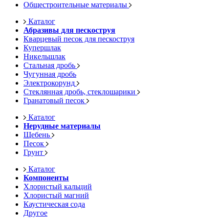
Общестроительные материалы
Каталог
Абразивы для пескоструя
Кварцевый песок для пескоструя
Купершлак
Никельшлак
Стальная дробь
Чугунная дробь
Электрокорунд
Стеклянная дробь, стеклошарики
Гранатовый песок
Каталог
Нерудные материалы
Щебень
Песок
Грунт
Каталог
Компоненты
Хлористый кальций
Хлористый магний
Каустическая сода
Другое