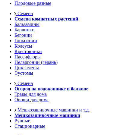
Плодовые разные
Семена
Семена комнатных растений
Бальзамины
Барвинки
Бегонии
Глоксинии
Колеусы
Крестовники
Пассифлоры
Пеларгонии (герань)
Цикламены
Эустомы
Семена
Огород на подоконнике и балконе
Травы для дома
Овощи для дома
Мешкозашивочные машинки и т.д.
Мешкозашивочные машинки
Ручные
Стационарные