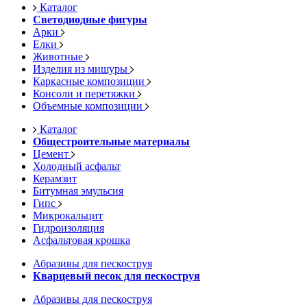
Каталог
Светодиодные фигуры
Арки
Елки
Животные
Изделия из мишуры
Каркасные композиции
Консоли и перетяжки
Объемные композиции
Каталог
Общестроительные материалы
Цемент
Холодный асфальт
Керамзит
Битумная эмульсия
Гипс
Микрокальцит
Гидроизоляция
Асфальтовая крошка
Абразивы для пескоструя
Кварцевый песок для пескоструя
Абразивы для пескоструя