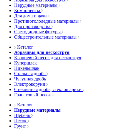
Нерудные материалы
Компоненты
Для дома и дачи
Противогололедные материалы
Для производства
Светодиодные фигуры
Общестроительные материалы
Каталог
Абразивы для пескоструя
Кварцевый песок для пескоструя
Купершлак
Никельшлак
Стальная дробь
Чугунная дробь
Электрокорунд
Стеклянная дробь, стеклошарики
Гранатовый песок
Каталог
Нерудные материалы
Щебень
Песок
Грунт