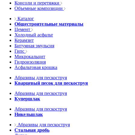
Консоли и перетяжки
Объемные композиции
Каталог
Общестроительные материалы
Цемент
Холодный асфальт
Керамзит
Битумная эмульсия
Гипс
Микрокальцит
Гидроизоляция
Асфальтовая крошка
Абразивы для пескоструя
Кварцевый песок для пескоструя
Абразивы для пескоструя
Купершлак
Абразивы для пескоструя
Никельшлак
Абразивы для пескоструя
Стальная дробь