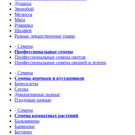
Душица
Зверобой
Мелисса
Мята
Ромашка
Шалфей
Разные лекарственные травы
Семена
Профессиональные семена
Профессиональные семена цветов
Профессиональные семена овощей и зелени
Семена
Семена деревьев и кустарников
Бересклеты
Сосны
Декоративные разные
Плодовые разные
Семена
Семена комнатных растений
Бальзамины
Барвинки
Бегонии