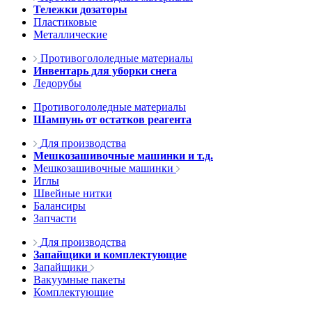
Тележки дозаторы
Пластиковые
Металлические
Противогололедные материалы
Инвентарь для уборки снега
Ледорубы
Противогололедные материалы
Шампунь от остатков реагента
Для производства
Мешкозашивочные машинки и т.д.
Мешкозашивочные машинки
Иглы
Швейные нитки
Балансиры
Запчасти
Для производства
Запайщики и комплектующие
Запайщики
Вакуумные пакеты
Комплектующие