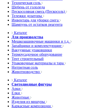
Техническая соль
Щебень от гололеда
Пескосоляная смесь (Пескосоль)
Тележки дозаторы
Инвентарь для уборки снега
Шампунь от остатков реагента
Каталог
Для производства
Мешкозашивочные машинки и т.д.
Запайщики и комплектующие
Вакуумные упаковщики
Термоусадочное оборудование
Тент строительный
Упаковочные материалы и тара
Нитритная соль
Животноводство
Каталог
Светодиодные фигуры
Арки
Елки
Животные
Изделия из мишуры
Каркасные композиции