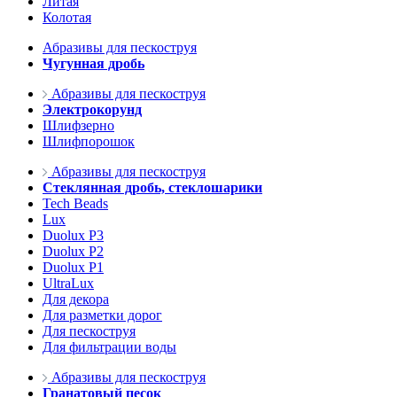
Литая
Колотая
Абразивы для пескоструя
Чугунная дробь
Абразивы для пескоструя
Электрокорунд
Шлифзерно
Шлифпорошок
Абразивы для пескоструя
Стеклянная дробь, стеклошарики
Tech Beads
Lux
Duolux P3
Duolux P2
Duolux P1
UltraLux
Для декора
Для разметки дорог
Для пескоструя
Для фильтрации воды
Абразивы для пескоструя
Гранатовый песок