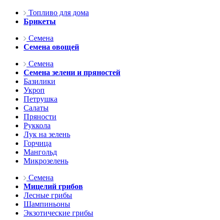
Топливо для дома
Брикеты
Семена
Семена овощей
Семена
Семена зелени и пряностей
Базилики
Укроп
Петрушка
Салаты
Пряности
Руккола
Лук на зелень
Горчица
Мангольд
Микрозелень
Семена
Мицелий грибов
Лесные грибы
Шампиньоны
Экзотические грибы