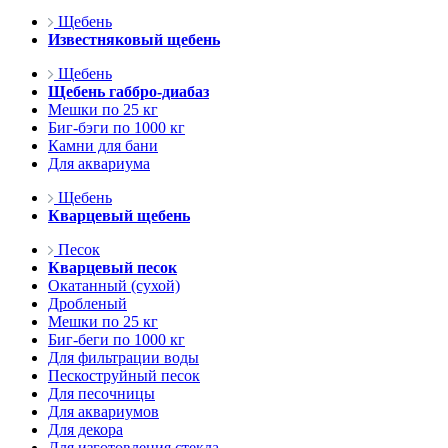
Щебень
Известняковый щебень
Щебень
Щебень габбро-диабаз
Мешки по 25 кг
Биг-бэги по 1000 кг
Камни для бани
Для аквариума
Щебень
Кварцевый щебень
Песок
Кварцевый песок
Окатанный (сухой)
Дробленый
Мешки по 25 кг
Биг-беги по 1000 кг
Для фильтрации воды
Пескоструйный песок
Для песочницы
Для аквариумов
Для декора
Для изготовления стекла