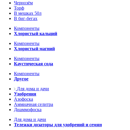
Чернозём
Торф
В мешках 50л
В биг-бегах
Компоненты
Хлористый кальций
Компоненты
Хлористый магний
Компоненты
Каустическая сода
Компоненты
Другое
Для дома и дачи
Удобрения
Азофоска
Аммиачная селитра
Диаммофоска
Для дома и дачи
Тележки дозаторы для удобрений и семян