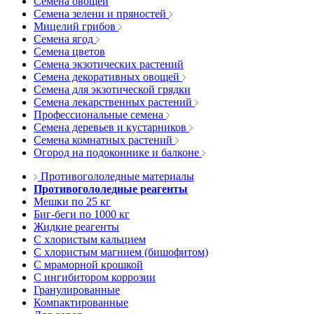
Семена овощей
Семена зелени и пряностей
Мицелий грибов
Семена ягод
Семена цветов
Семена экзотических растений
Семена декоративных овощей
Семена для экзотической грядки
Семена лекарственных растений
Профессиональные семена
Семена деревьев и кустарников
Семена комнатных растений
Огород на подоконнике и балконе
Противогололедные материалы
Противогололедные реагенты
Мешки по 25 кг
Биг-беги по 1000 кг
Жидкие реагенты
С хлористым кальцием
С хлористым магнием (бишофитом)
С мраморной крошкой
С ингибитором коррозии
Гранулированные
Компактированные