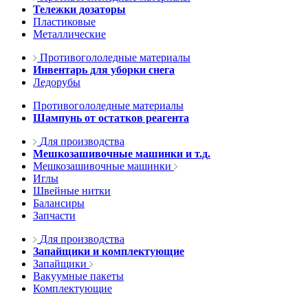
Тележки дозаторы
Пластиковые
Металлические
Противогололедные материалы
Инвентарь для уборки снега
Ледорубы
Противогололедные материалы
Шампунь от остатков реагента
Для производства
Мешкозашивочные машинки и т.д.
Мешкозашивочные машинки
Иглы
Швейные нитки
Балансиры
Запчасти
Для производства
Запайщики и комплектующие
Запайщики
Вакуумные пакеты
Комплектующие