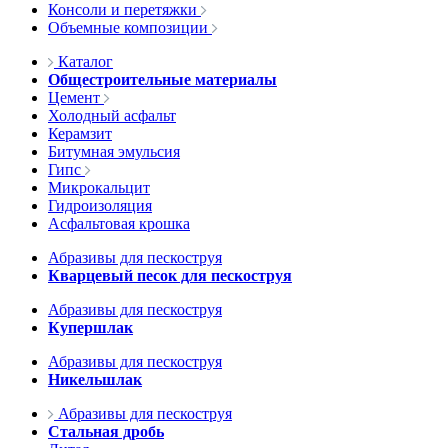
Консоли и перетяжки
Объемные композиции
Каталог
Общестроительные материалы
Цемент
Холодный асфальт
Керамзит
Битумная эмульсия
Гипс
Микрокальцит
Гидроизоляция
Асфальтовая крошка
Абразивы для пескоструя
Кварцевый песок для пескоструя
Абразивы для пескоструя
Купершлак
Абразивы для пескоструя
Никельшлак
Абразивы для пескоструя
Стальная дробь