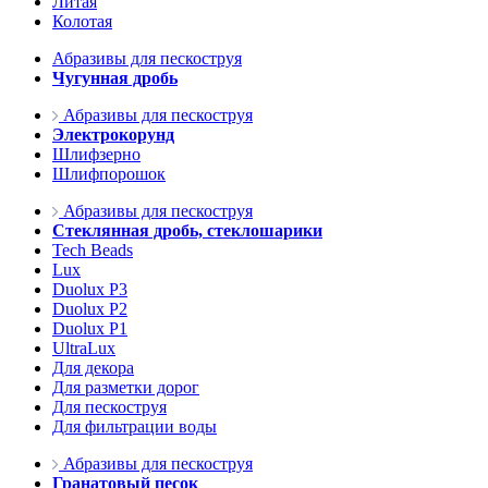
Литая
Колотая
Абразивы для пескоструя
Чугунная дробь
Абразивы для пескоструя
Электрокорунд
Шлифзерно
Шлифпорошок
Абразивы для пескоструя
Стеклянная дробь, стеклошарики
Tech Beads
Lux
Duolux P3
Duolux P2
Duolux P1
UltraLux
Для декора
Для разметки дорог
Для пескоструя
Для фильтрации воды
Абразивы для пескоструя
Гранатовый песок