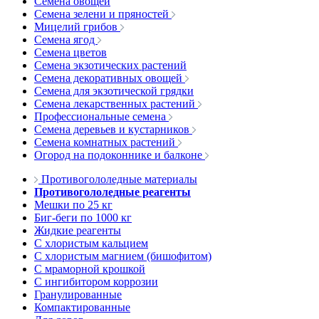
Семена овощей
Семена зелени и пряностей
Мицелий грибов
Семена ягод
Семена цветов
Семена экзотических растений
Семена декоративных овощей
Семена для экзотической грядки
Семена лекарственных растений
Профессиональные семена
Семена деревьев и кустарников
Семена комнатных растений
Огород на подоконнике и балконе
Противогололедные материалы
Противогололедные реагенты
Мешки по 25 кг
Биг-беги по 1000 кг
Жидкие реагенты
С хлористым кальцием
С хлористым магнием (бишофитом)
С мраморной крошкой
С ингибитором коррозии
Гранулированные
Компактированные