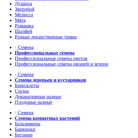
Душица
Зверобой
Мелисса
Мята
Ромашка
Шалфей
Разные лекарственные травы
Семена
Профессиональные семена
Профессиональные семена цветов
Профессиональные семена овощей и зелени
Семена
Семена деревьев и кустарников
Бересклеты
Сосны
Декоративные разные
Плодовые разные
Семена
Семена комнатных растений
Бальзамины
Барвинки
Бегонии