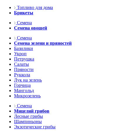
Топливо для дома
Брикеты
Семена
Семена овощей
Семена
Семена зелени и пряностей
Базилики
Укроп
Петрушка
Салаты
Пряности
Руккола
Лук на зелень
Горчица
Мангольд
Микрозелень
Семена
Мицелий грибов
Лесные грибы
Шампиньоны
Экзотические грибы