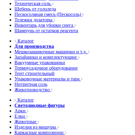
Техническая соль
Щебень от гололеда
Пескосоляная смесь (Пескосоль)
Тележки дозаторы
Инвентарь для уборки снега
Шампунь от остатков реагента
Каталог
Для производства
Мешкозашивочные машинки и т.д.
Запайщики и комплектующие
Вакуумные упаковщики
Термоусадочное оборудование
Тент строительный
Упаковочные материалы и тара
Нитритная соль
Животноводство
Каталог
Светодиодные фигуры
Арки
Елки
Животные
Изделия из мишуры
Каркасные композиции