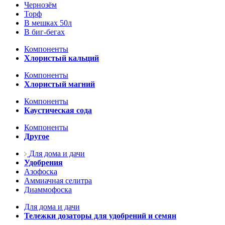
Чернозём
Торф
В мешках 50л
В биг-бегах
Компоненты
Хлористый кальций
Компоненты
Хлористый магний
Компоненты
Каустическая сода
Компоненты
Другое
Для дома и дачи
Удобрения
Азофоска
Аммиачная селитра
Диаммофоска
Для дома и дачи
Тележки дозаторы для удобрений и семян