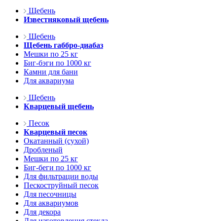
Щебень
Известняковый щебень
Щебень
Щебень габбро-диабаз
Мешки по 25 кг
Биг-бэги по 1000 кг
Камни для бани
Для аквариума
Щебень
Кварцевый щебень
Песок
Кварцевый песок
Окатанный (сухой)
Дробленый
Мешки по 25 кг
Биг-беги по 1000 кг
Для фильтрации воды
Пескоструйный песок
Для песочницы
Для аквариумов
Для декора
Для изготовления стекла