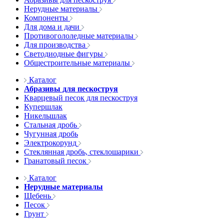
Нерудные материалы
Компоненты
Для дома и дачи
Противогололедные материалы
Для производства
Светодиодные фигуры
Общестроительные материалы
Каталог
Абразивы для пескоструя
Кварцевый песок для пескоструя
Купершлак
Никельшлак
Стальная дробь
Чугунная дробь
Электрокорунд
Стеклянная дробь, стеклошарики
Гранатовый песок
Каталог
Нерудные материалы
Щебень
Песок
Грунт