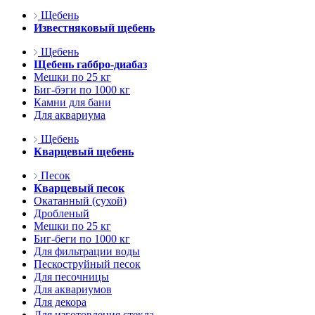
Щебень
Известняковый щебень
Щебень
Щебень габбро-диабаз
Мешки по 25 кг
Биг-бэги по 1000 кг
Камни для бани
Для аквариума
Щебень
Кварцевый щебень
Песок
Кварцевый песок
Окатанный (сухой)
Дробленый
Мешки по 25 кг
Биг-беги по 1000 кг
Для фильтрации воды
Пескоструйный песок
Для песочницы
Для аквариумов
Для декора
Для изготовления стекла