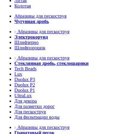
Литая
Колотая
Абразивы для пескоструя
Чугунная дробь
Абразивы для пескоструя
Электрокорунд
Шлифзерно
Шлифпорошок
Абразивы для пескоструя
Стеклянная дробь, стеклошарики
Tech Beads
Lux
Duolux P3
Duolux P2
Duolux P1
UltraLux
Для декора
Для разметки дорог
Для пескоструя
Для фильтрации воды
Абразивы для пескоструя
Гранатовый песок