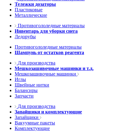
Тележки дозаторы
Пластиковые
Металлические
Противогололедные материалы
Инвентарь для уборки снега
Ледорубы
Противогололедные материалы
Шампунь от остатков реагента
Для производства
Мешкозашивочные машинки и т.д.
Мешкозашивочные машинки
Иглы
Швейные нитки
Балансиры
Запчасти
Для производства
Запайщики и комплектующие
Запайщики
Вакуумные пакеты
Комплектующие