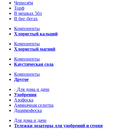
Чернозём
Торф
В мешках 50л
В биг-бегах
Компоненты
Хлористый кальций
Компоненты
Хлористый магний
Компоненты
Каустическая сода
Компоненты
Другое
Для дома и дачи
Удобрения
Азофоска
Аммиачная селитра
Диаммофоска
Для дома и дачи
Тележки дозаторы для удобрений и семян