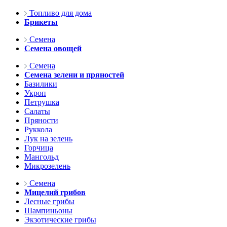
Топливо для дома
Брикеты
Семена
Семена овощей
Семена
Семена зелени и пряностей
Базилики
Укроп
Петрушка
Салаты
Пряности
Руккола
Лук на зелень
Горчица
Мангольд
Микрозелень
Семена
Мицелий грибов
Лесные грибы
Шампиньоны
Экзотические грибы