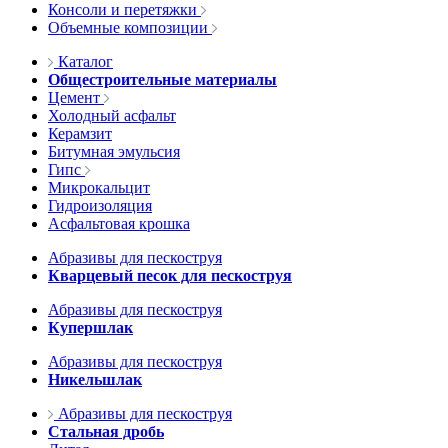
Консоли и перетяжки
Объемные композиции
Каталог
Общестроительные материалы
Цемент
Холодный асфальт
Керамзит
Битумная эмульсия
Гипс
Микрокальцит
Гидроизоляция
Асфальтовая крошка
Абразивы для пескоструя
Кварцевый песок для пескоструя
Абразивы для пескоструя
Купершлак
Абразивы для пескоструя
Никельшлак
Абразивы для пескоструя
Стальная дробь