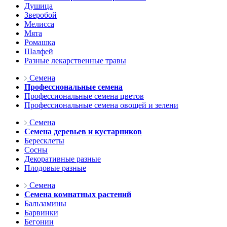
Душица
Зверобой
Мелисса
Мята
Ромашка
Шалфей
Разные лекарственные травы
Семена
Профессиональные семена
Профессиональные семена цветов
Профессиональные семена овощей и зелени
Семена
Семена деревьев и кустарников
Бересклеты
Сосны
Декоративные разные
Плодовые разные
Семена
Семена комнатных растений
Бальзамины
Барвинки
Бегонии