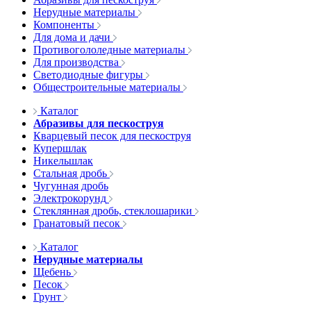
Нерудные материалы
Компоненты
Для дома и дачи
Противогололедные материалы
Для производства
Светодиодные фигуры
Общестроительные материалы
Каталог
Абразивы для пескоструя
Кварцевый песок для пескоструя
Купершлак
Никельшлак
Стальная дробь
Чугунная дробь
Электрокорунд
Стеклянная дробь, стеклошарики
Гранатовый песок
Каталог
Нерудные материалы
Щебень
Песок
Грунт