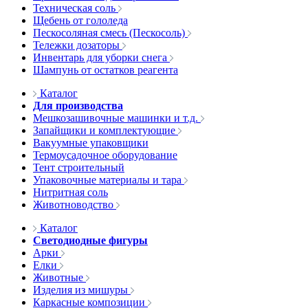
Техническая соль
Щебень от гололеда
Пескосоляная смесь (Пескосоль)
Тележки дозаторы
Инвентарь для уборки снега
Шампунь от остатков реагента
Каталог
Для производства
Мешкозашивочные машинки и т.д.
Запайщики и комплектующие
Вакуумные упаковщики
Термоусадочное оборудование
Тент строительный
Упаковочные материалы и тара
Нитритная соль
Животноводство
Каталог
Светодиодные фигуры
Арки
Елки
Животные
Изделия из мишуры
Каркасные композиции