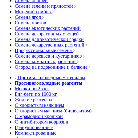
Семена овощей
Семена зелени и пряностей
Мицелий грибов
Семена ягод
Семена цветов
Семена экзотических растений
Семена декоративных овощей
Семена для экзотической грядки
Семена лекарственных растений
Профессиональные семена
Семена деревьев и кустарников
Семена комнатных растений
Огород на подоконнике и балконе
Противогололедные материалы
Противогололедные реагенты
Мешки по 25 кг
Биг-беги по 1000 кг
Жидкие реагенты
С хлористым кальцием
С хлористым магнием (бишофитом)
С мраморной крошкой
С ингибитором коррозии
Гранулированные
Компактированные