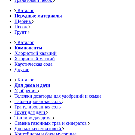
Гранатовый песок
Каталог
Нерудные материалы
Щебень
Песок
Грунт
Каталог
Компоненты
Хлористый кальций
Хлористый магний
Каустическая сода
Другое
Каталог
Для дома и дачи
Удобрения
Тележки дозаторы для удобрений и семян
Таблетированная соль
Гранулированная соль
Грунт для дачи
Топливо для дома
Семена газонных трав и сидератов
Дренаж керамзитовый
Контейнеры и баки мусорные