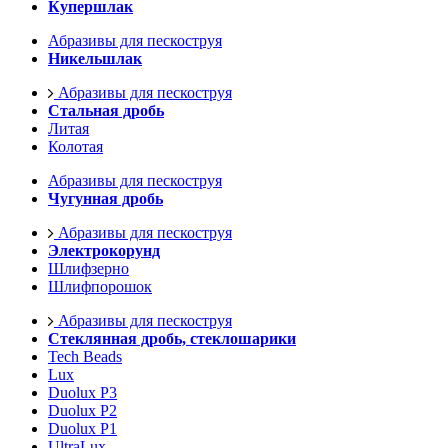
Купершлак
Абразивы для пескоструя
Никельшлак
Абразивы для пескоструя
Стальная дробь
Литая
Колотая
Абразивы для пескоструя
Чугунная дробь
Абразивы для пескоструя
Электрокорунд
Шлифзерно
Шлифпорошок
Абразивы для пескоструя
Стеклянная дробь, стеклошарики
Tech Beads
Lux
Duolux P3
Duolux P2
Duolux P1
UltraLux