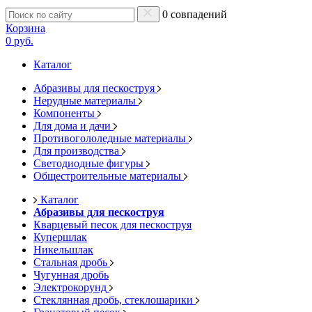
0 совпадений
Корзина
0 руб.
Каталог
Абразивы для пескоструя
Нерудные материалы
Компоненты
Для дома и дачи
Противогололедные материалы
Для производства
Светодиодные фигуры
Общестроительные материалы
Каталог
Абразивы для пескоструя
Кварцевый песок для пескоструя
Купершлак
Никельшлак
Стальная дробь
Чугунная дробь
Электрокорунд
Стеклянная дробь, стеклошарики