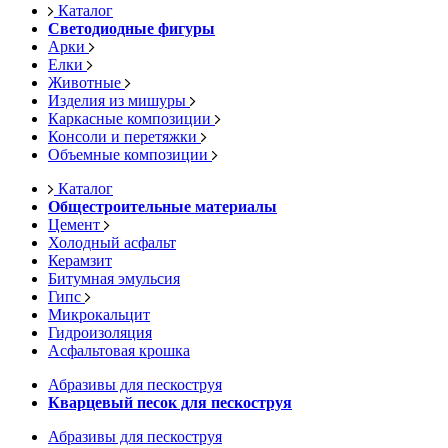
Каталог
Светодиодные фигуры
Арки
Елки
Животные
Изделия из мишуры
Каркасные композиции
Консоли и перетяжки
Объемные композиции
Каталог
Общестроительные материалы
Цемент
Холодный асфальт
Керамзит
Битумная эмульсия
Гипс
Микрокальцит
Гидроизоляция
Асфальтовая крошка
Абразивы для пескоструя
Кварцевый песок для пескоструя
Абразивы для пескоструя