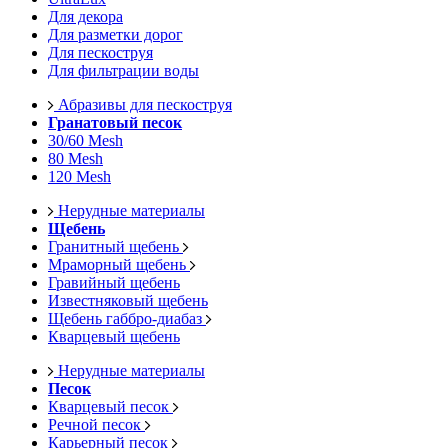
Для декора
Для разметки дорог
Для пескоструя
Для фильтрации воды
Абразивы для пескоструя
Гранатовый песок
30/60 Mesh
80 Mesh
120 Mesh
Нерудные материалы
Щебень
Гранитный щебень
Мраморный щебень
Гравийный щебень
Известняковый щебень
Щебень габбро-диабаз
Кварцевый щебень
Нерудные материалы
Песок
Кварцевый песок
Речной песок
Карьерный песок