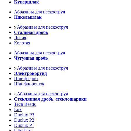
Купершлак
Абразивы для пескоструя
Никельшлак
Абразивы для пескоструя
Стальная дробь
Литая
Колотая
Абразивы для пескоструя
Чугунная дробь
Абразивы для пескоструя
Электрокорунд
Шлифзерно
Шлифпорошок
Абразивы для пескоструя
Стеклянная дробь, стеклошарики
Tech Beads
Lux
Duolux P3
Duolux P2
Duolux P1
UltraLux