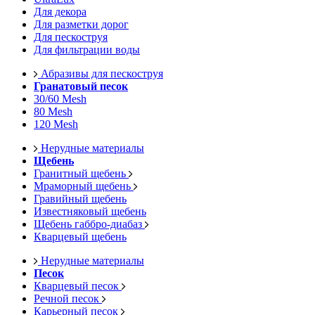
Для декора
Для разметки дорог
Для пескоструя
Для фильтрации воды
Абразивы для пескоструя
Гранатовый песок
30/60 Mesh
80 Mesh
120 Mesh
Нерудные материалы
Щебень
Гранитный щебень
Мраморный щебень
Гравийный щебень
Известняковый щебень
Щебень габбро-диабаз
Кварцевый щебень
Нерудные материалы
Песок
Кварцевый песок
Речной песок
Карьерный песок