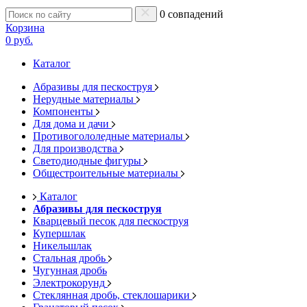
0 совпадений
Корзина
0 руб.
Каталог
Абразивы для пескоструя
Нерудные материалы
Компоненты
Для дома и дачи
Противогололедные материалы
Для производства
Светодиодные фигуры
Общестроительные материалы
Каталог
Абразивы для пескоструя
Кварцевый песок для пескоструя
Купершлак
Никельшлак
Стальная дробь
Чугунная дробь
Электрокорунд
Стеклянная дробь, стеклошарики