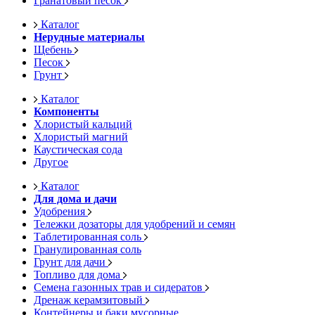
Гранатовый песок
Каталог
Нерудные материалы
Щебень
Песок
Грунт
Каталог
Компоненты
Хлористый кальций
Хлористый магний
Каустическая сода
Другое
Каталог
Для дома и дачи
Удобрения
Тележки дозаторы для удобрений и семян
Таблетированная соль
Гранулированная соль
Грунт для дачи
Топливо для дома
Семена газонных трав и сидератов
Дренаж керамзитовый
Контейнеры и баки мусорные