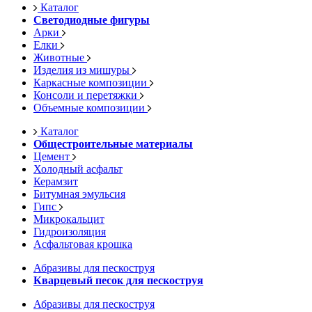
Каталог
Светодиодные фигуры
Арки
Елки
Животные
Изделия из мишуры
Каркасные композиции
Консоли и перетяжки
Объемные композиции
Каталог
Общестроительные материалы
Цемент
Холодный асфальт
Керамзит
Битумная эмульсия
Гипс
Микрокальцит
Гидроизоляция
Асфальтовая крошка
Абразивы для пескоструя
Кварцевый песок для пескоструя
Абразивы для пескоструя