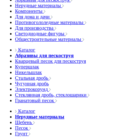
Нерудные материалы
Компоненты
Для дома и дачи
Противогололедные материалы
Для производства
Светодиодные фигуры
Общестроительные материалы
Каталог
Абразивы для пескоструя
Кварцевый песок для пескоструя
Купершлак
Никельшлак
Стальная дробь
Чугунная дробь
Электрокорунд
Стеклянная дробь, стеклошарики
Гранатовый песок
Каталог
Нерудные материалы
Щебень
Песок
Грунт