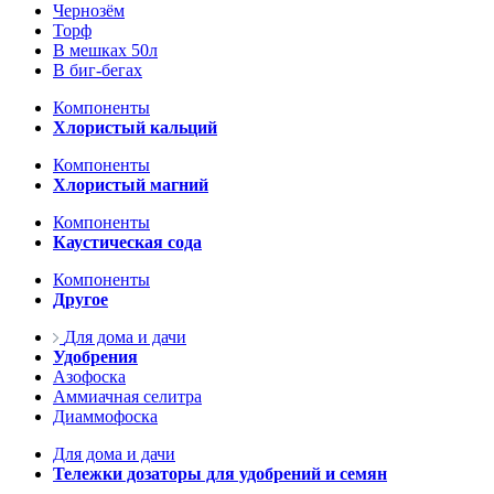
Чернозём
Торф
В мешках 50л
В биг-бегах
Компоненты
Хлористый кальций
Компоненты
Хлористый магний
Компоненты
Каустическая сода
Компоненты
Другое
Для дома и дачи
Удобрения
Азофоска
Аммиачная селитра
Диаммофоска
Для дома и дачи
Тележки дозаторы для удобрений и семян