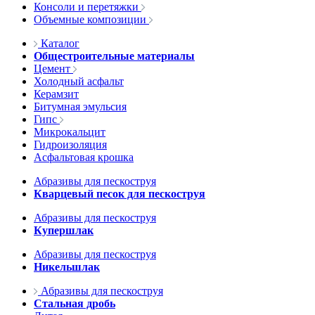
Консоли и перетяжки
Объемные композиции
Каталог
Общестроительные материалы
Цемент
Холодный асфальт
Керамзит
Битумная эмульсия
Гипс
Микрокальцит
Гидроизоляция
Асфальтовая крошка
Абразивы для пескоструя
Кварцевый песок для пескоструя
Абразивы для пескоструя
Купершлак
Абразивы для пескоструя
Никельшлак
Абразивы для пескоструя
Стальная дробь