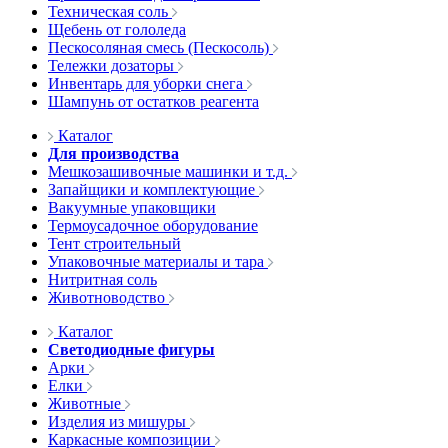
Техническая соль
Щебень от гололеда
Пескосоляная смесь (Пескосоль)
Тележки дозаторы
Инвентарь для уборки снега
Шампунь от остатков реагента
Каталог
Для производства
Мешкозашивочные машинки и т.д.
Запайщики и комплектующие
Вакуумные упаковщики
Термоусадочное оборудование
Тент строительный
Упаковочные материалы и тара
Нитритная соль
Животноводство
Каталог
Светодиодные фигуры
Арки
Елки
Животные
Изделия из мишуры
Каркасные композиции