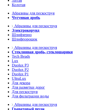
Литая
Колотая
Абразивы для пескоструя
Чугунная дробь
Абразивы для пескоструя
Электрокорунд
Шлифзерно
Шлифпорошок
Абразивы для пескоструя
Стеклянная дробь, стеклошарики
Tech Beads
Lux
Duolux P3
Duolux P2
Duolux P1
UltraLux
Для декора
Для разметки дорог
Для пескоструя
Для фильтрации воды
Абразивы для пескоструя
Гранатовый песок