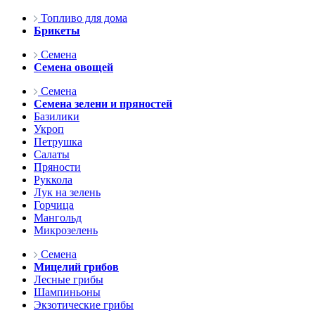
Топливо для дома
Брикеты
Семена
Семена овощей
Семена
Семена зелени и пряностей
Базилики
Укроп
Петрушка
Салаты
Пряности
Руккола
Лук на зелень
Горчица
Мангольд
Микрозелень
Семена
Мицелий грибов
Лесные грибы
Шампиньоны
Экзотические грибы