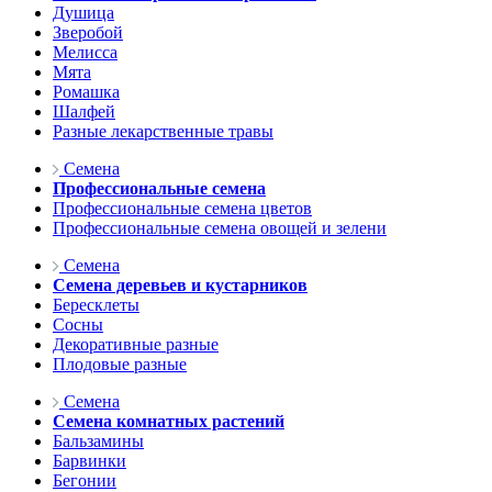
Душица
Зверобой
Мелисса
Мята
Ромашка
Шалфей
Разные лекарственные травы
Семена
Профессиональные семена
Профессиональные семена цветов
Профессиональные семена овощей и зелени
Семена
Семена деревьев и кустарников
Бересклеты
Сосны
Декоративные разные
Плодовые разные
Семена
Семена комнатных растений
Бальзамины
Барвинки
Бегонии