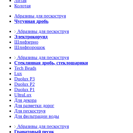
Литая
Колотая
Абразивы для пескоструя
Чугунная дробь
Абразивы для пескоструя
Электрокорунд
Шлифзерно
Шлифпорошок
Абразивы для пескоструя
Стеклянная дробь, стеклошарики
Tech Beads
Lux
Duolux P3
Duolux P2
Duolux P1
UltraLux
Для декора
Для разметки дорог
Для пескоструя
Для фильтрации воды
Абразивы для пескоструя
Гранатовый песок