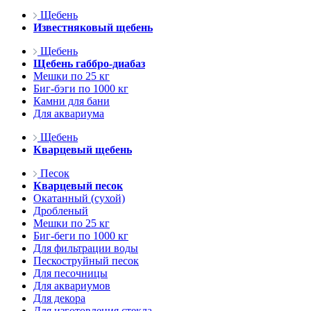
Щебень
Известняковый щебень
Щебень
Щебень габбро-диабаз
Мешки по 25 кг
Биг-бэги по 1000 кг
Камни для бани
Для аквариума
Щебень
Кварцевый щебень
Песок
Кварцевый песок
Окатанный (сухой)
Дробленый
Мешки по 25 кг
Биг-беги по 1000 кг
Для фильтрации воды
Пескоструйный песок
Для песочницы
Для аквариумов
Для декора
Для изготовления стекла