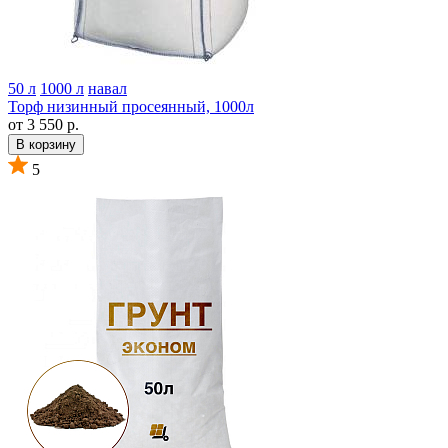
50 л
1000 л
навал
Торф низинный просеянный, 1000л
от 3 550 р.
В корзину
5