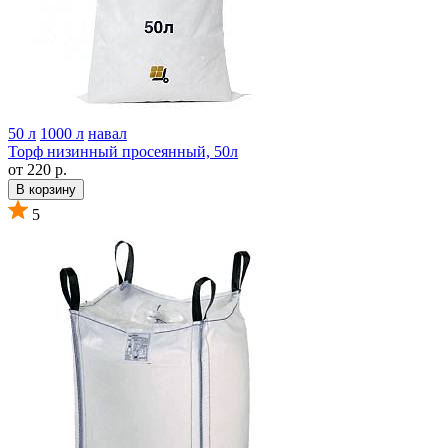
50 л
1000 л
навал
Торф низинный просеянный, 50л
от 220 р.
В корзину
5