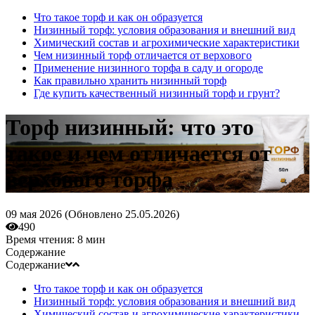
Что такое торф и как он образуется
Низинный торф: условия образования и внешний вид
Химический состав и агрохимические характеристики
Чем низинный торф отличается от верхового
Применение низинного торфа в саду и огороде
Как правильно хранить низинный торф
Где купить качественный низинный торф и грунт?
Торф низинный: что это
такое и чем отличается от
верхового торфа
09 мая 2026 (
Обновлено
25.05.2026)
490
Время чтения:
8 мин
Содержание
Содержание
Что такое торф и как он образуется
Низинный торф: условия образования и внешний вид
Химический состав и агрохимические характеристики