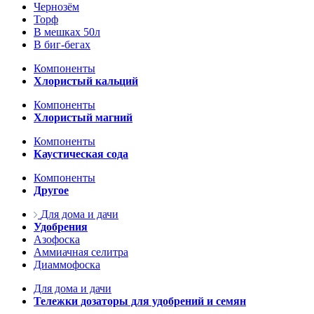
Чернозём
Торф
В мешках 50л
В биг-бегах
Компоненты
Хлористый кальций
Компоненты
Хлористый магний
Компоненты
Каустическая сода
Компоненты
Другое
Для дома и дачи
Удобрения
Азофоска
Аммиачная селитра
Диаммофоска
Для дома и дачи
Тележки дозаторы для удобрений и семян