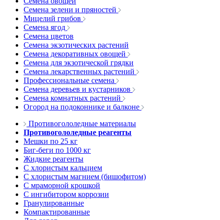
Семена овощей
Семена зелени и пряностей
Мицелий грибов
Семена ягод
Семена цветов
Семена экзотических растений
Семена декоративных овощей
Семена для экзотической грядки
Семена лекарственных растений
Профессиональные семена
Семена деревьев и кустарников
Семена комнатных растений
Огород на подоконнике и балконе
Противогололедные материалы
Противогололедные реагенты
Мешки по 25 кг
Биг-беги по 1000 кг
Жидкие реагенты
С хлористым кальцием
С хлористым магнием (бишофитом)
С мраморной крошкой
С ингибитором коррозии
Гранулированные
Компактированные