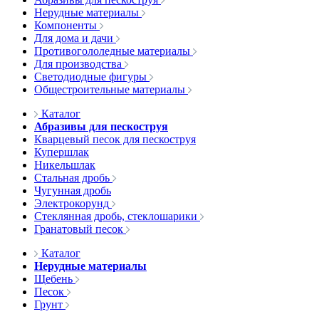
Нерудные материалы
Компоненты
Для дома и дачи
Противогололедные материалы
Для производства
Светодиодные фигуры
Общестроительные материалы
Каталог
Абразивы для пескоструя
Кварцевый песок для пескоструя
Купершлак
Никельшлак
Стальная дробь
Чугунная дробь
Электрокорунд
Стеклянная дробь, стеклошарики
Гранатовый песок
Каталог
Нерудные материалы
Щебень
Песок
Грунт