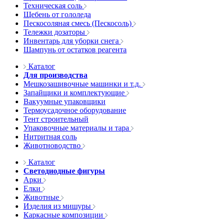
Техническая соль
Щебень от гололеда
Пескосоляная смесь (Пескосоль)
Тележки дозаторы
Инвентарь для уборки снега
Шампунь от остатков реагента
Каталог
Для производства
Мешкозашивочные машинки и т.д.
Запайщики и комплектующие
Вакуумные упаковщики
Термоусадочное оборудование
Тент строительный
Упаковочные материалы и тара
Нитритная соль
Животноводство
Каталог
Светодиодные фигуры
Арки
Елки
Животные
Изделия из мишуры
Каркасные композиции