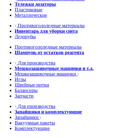
Тележки дозаторы
Пластиковые
Металлические
Противогололедные материалы
Инвентарь для уборки снега
Ледорубы
Противогололедные материалы
Шампунь от остатков реагента
Для производства
Мешкозашивочные машинки и т.д.
Мешкозашивочные машинки
Иглы
Швейные нитки
Балансиры
Запчасти
Для производства
Запайщики и комплектующие
Запайщики
Вакуумные пакеты
Комплектующие