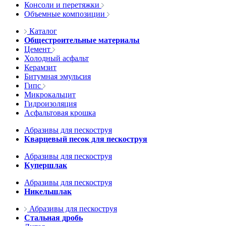
Консоли и перетяжки
Объемные композиции
Каталог
Общестроительные материалы
Цемент
Холодный асфальт
Керамзит
Битумная эмульсия
Гипс
Микрокальцит
Гидроизоляция
Асфальтовая крошка
Абразивы для пескоструя
Кварцевый песок для пескоструя
Абразивы для пескоструя
Купершлак
Абразивы для пескоструя
Никельшлак
Абразивы для пескоструя
Стальная дробь