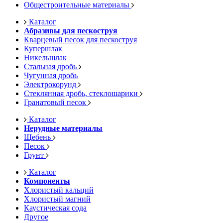
Общестроительные материалы
Каталог
Абразивы для пескоструя
Кварцевый песок для пескоструя
Купершлак
Никельшлак
Стальная дробь
Чугунная дробь
Электрокорунд
Стеклянная дробь, стеклошарики
Гранатовый песок
Каталог
Нерудные материалы
Щебень
Песок
Грунт
Каталог
Компоненты
Хлористый кальций
Хлористый магний
Каустическая сода
Другое