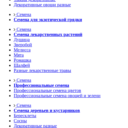
Декоративные овощи разные
Семена
Семена для экзотической грядки
Семена
Семена лекарственных растений
Душица
Зверобой
Мелисса
Мята
Ромашка
Шалфей
Разные лекарственные травы
Семена
Профессиональные семена
Профессиональные семена цветов
Профессиональные семена овощей и зелени
Семена
Семена деревьев и кустарников
Бересклеты
Сосны
Декоративные разные