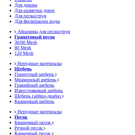
Для декора
Для разметки дорог
Для пескоструя
Для фильтрации воды
Абразивы для пескоструя
Гранатовый песок
30/60 Mesh
80 Mesh
120 Mesh
Нерудные материалы
Щебень
Гранитный щебень
Мраморный щебень
Гравийный щебень
Известняковый щебень
Щебень габбро-диабаз
Кварцевый щебень
Нерудные материалы
Песок
Кварцевый песок
Речной песок
Карьерный песок