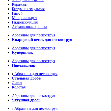
Керамзит
Битумная эмульсия
Гипс
Микрокальцит
Гидроизоляция
Асфальтовая крошка
Абразивы для пескоструя
Кварцевый песок для пескоструя
Абразивы для пескоструя
Купершлак
Абразивы для пескоструя
Никельшлак
Абразивы для пескоструя
Стальная дробь
Литая
Колотая
Абразивы для пескоструя
Чугунная дробь
Абразивы для пескоструя