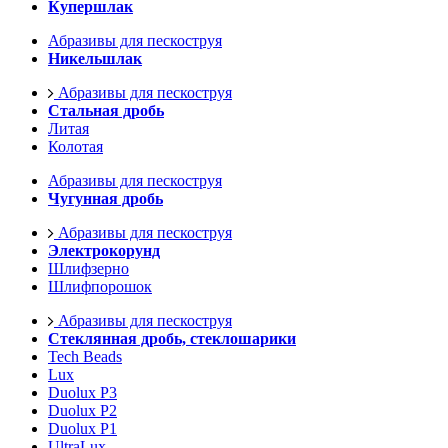
Купершлак
Абразивы для пескоструя
Никельшлак
Абразивы для пескоструя
Стальная дробь
Литая
Колотая
Абразивы для пескоструя
Чугунная дробь
Абразивы для пескоструя
Электрокорунд
Шлифзерно
Шлифпорошок
Абразивы для пескоструя
Стеклянная дробь, стеклошарики
Tech Beads
Lux
Duolux P3
Duolux P2
Duolux P1
UltraLux