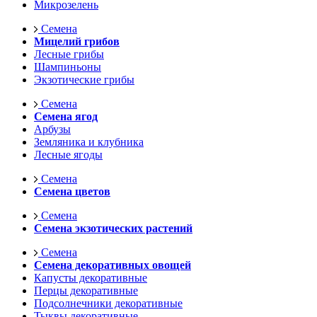
Микрозелень
Семена
Мицелий грибов
Лесные грибы
Шампиньоны
Экзотические грибы
Семена
Семена ягод
Арбузы
Земляника и клубника
Лесные ягоды
Семена
Семена цветов
Семена
Семена экзотических растений
Семена
Семена декоративных овощей
Капусты декоративные
Перцы декоративные
Подсолнечники декоративные
Тыквы декоративные