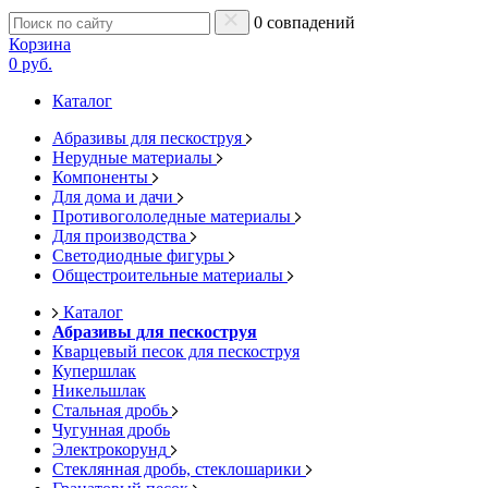
0 совпадений
Корзина
0 руб.
Каталог
Абразивы для пескоструя
Нерудные материалы
Компоненты
Для дома и дачи
Противогололедные материалы
Для производства
Светодиодные фигуры
Общестроительные материалы
Каталог
Абразивы для пескоструя
Кварцевый песок для пескоструя
Купершлак
Никельшлак
Стальная дробь
Чугунная дробь
Электрокорунд
Стеклянная дробь, стеклошарики