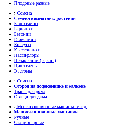
Плодовые разные
Семена
Семена комнатных растений
Бальзамины
Барвинки
Бегонии
Глоксинии
Колеусы
Крестовники
Пассифлоры
Пеларгонии (герань)
Цикламены
Эустомы
Семена
Огород на подоконнике и балконе
Травы для дома
Овощи для дома
Мешкозашивочные машинки и т.д.
Мешкозашивочные машинки
Ручные
Стационарные