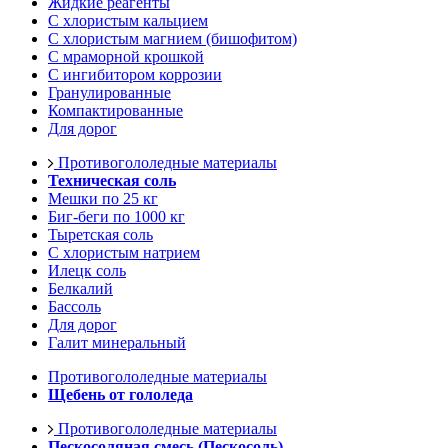
Жидкие реагенты
С хлористым кальцием
С хлористым магнием (бишофитом)
С мраморной крошкой
С ингибитором коррозии
Гранулированные
Компактированные
Для дорог
Противогололедные материалы
Техническая соль
Мешки по 25 кг
Биг-беги по 1000 кг
Тыретская соль
С хлористым натрием
Илецк соль
Белкалий
Бассоль
Для дорог
Галит минеральный
Противогололедные материалы
Щебень от гололеда
Противогололедные материалы
Пескосоляная смесь (Пескосоль)