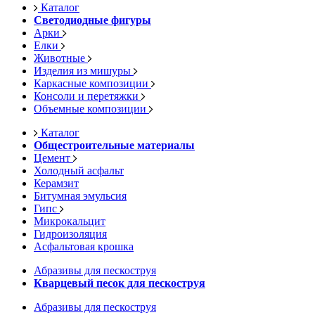
Каталог
Светодиодные фигуры
Арки
Елки
Животные
Изделия из мишуры
Каркасные композиции
Консоли и перетяжки
Объемные композиции
Каталог
Общестроительные материалы
Цемент
Холодный асфальт
Керамзит
Битумная эмульсия
Гипс
Микрокальцит
Гидроизоляция
Асфальтовая крошка
Абразивы для пескоструя
Кварцевый песок для пескоструя
Абразивы для пескоструя