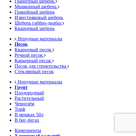
Гранитный щебень
Мраморный щебень
Гравийный щебень
Известняковый щебень
Щебень габбро-диабаз
Кварцевый щебень
Нерудные материалы
Песок
Кварцевый песок
Речной песок
Карьерный песок
Песок для строительства
Стеклянный песок
Нерудные материалы
Грунт
Плодородный
Растительный
Чернозём
Торф
В мешках 50л
В биг-бегах
Компоненты
Хлористый кальций