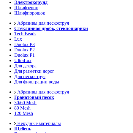
Электрокорунд
Шлифзерно
Шлифпорошок
Абразивы для пескоструя
Стеклянная дробь, стеклошарики
Tech Beads
Lux
Duolux P3
Duolux P2
Duolux P1
UltraLux
Для декора
Для разметки дорог
Для пескоструя
Для фильтрации воды
Абразивы для пескоструя
Гранатовый песок
30/60 Mesh
80 Mesh
120 Mesh
Нерудные материалы
Щебень