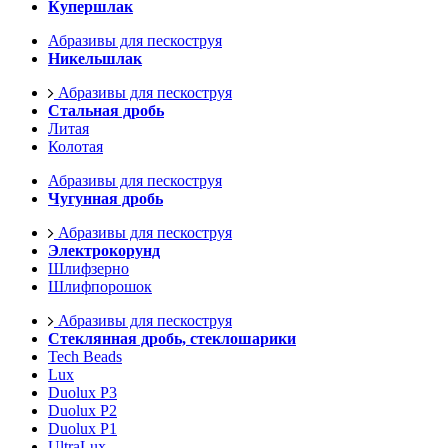
Купершлак
Абразивы для пескоструя
Никельшлак
Абразивы для пескоструя
Стальная дробь
Литая
Колотая
Абразивы для пескоструя
Чугунная дробь
Абразивы для пескоструя
Электрокорунд
Шлифзерно
Шлифпорошок
Абразивы для пескоструя
Стеклянная дробь, стеклошарики
Tech Beads
Lux
Duolux P3
Duolux P2
Duolux P1
UltraLux