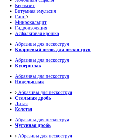
Керамзит
Битумная эмульсия
Гипс
Микрокальцит
Гидроизоляция
Асфальтовая крошка
Абразивы для пескоструя
Кварцевый песок для пескоструя
Абразивы для пескоструя
Купершлак
Абразивы для пескоструя
Никельшлак
Абразивы для пескоструя
Стальная дробь
Литая
Колотая
Абразивы для пескоструя
Чугунная дробь
Абразивы для пескоструя