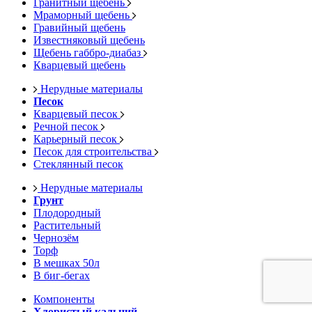
Гранитный щебень
Мраморный щебень
Гравийный щебень
Известняковый щебень
Щебень габбро-диабаз
Кварцевый щебень
Нерудные материалы
Песок
Кварцевый песок
Речной песок
Карьерный песок
Песок для строительства
Стеклянный песок
Нерудные материалы
Грунт
Плодородный
Растительный
Чернозём
Торф
В мешках 50л
В биг-бегах
Компоненты
Хлористый кальций