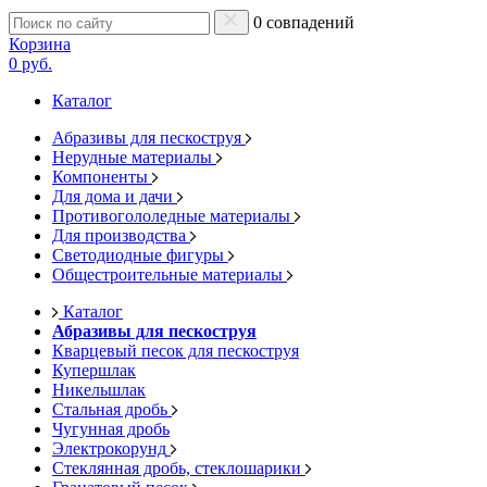
0 совпадений
Корзина
0 руб.
Каталог
Абразивы для пескоструя
Нерудные материалы
Компоненты
Для дома и дачи
Противогололедные материалы
Для производства
Светодиодные фигуры
Общестроительные материалы
Каталог
Абразивы для пескоструя
Кварцевый песок для пескоструя
Купершлак
Никельшлак
Стальная дробь
Чугунная дробь
Электрокорунд
Стеклянная дробь, стеклошарики