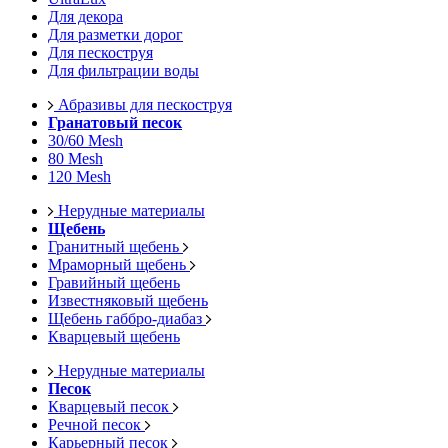
Для декора
Для разметки дорог
Для пескоструя
Для фильтрации воды
Абразивы для пескоструя
Гранатовый песок
30/60 Mesh
80 Mesh
120 Mesh
Нерудные материалы
Щебень
Гранитный щебень
Мраморный щебень
Гравийный щебень
Известняковый щебень
Щебень габбро-диабаз
Кварцевый щебень
Нерудные материалы
Песок
Кварцевый песок
Речной песок
Карьерный песок