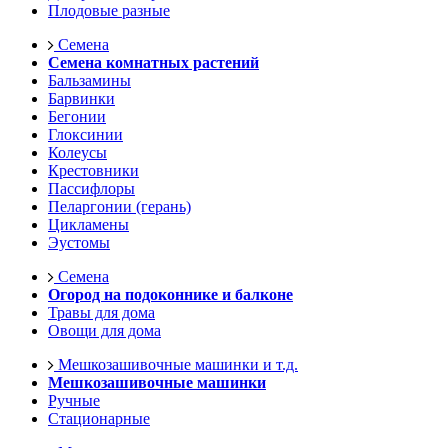
Плодовые разные
Семена
Семена комнатных растений
Бальзамины
Барвинки
Бегонии
Глоксинии
Колеусы
Крестовники
Пассифлоры
Пеларгонии (герань)
Цикламены
Эустомы
Семена
Огород на подоконнике и балконе
Травы для дома
Овощи для дома
Мешкозашивочные машинки и т.д.
Мешкозашивочные машинки
Ручные
Стационарные