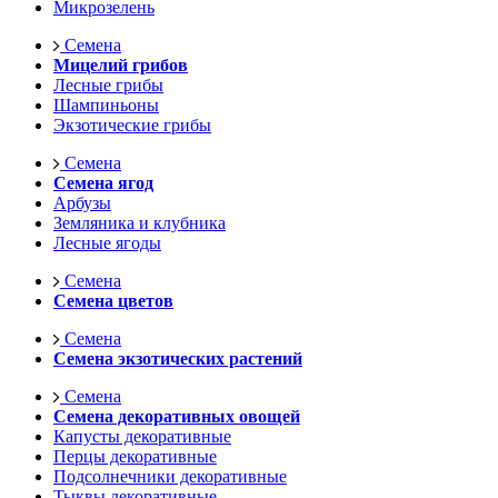
Микрозелень
Семена
Мицелий грибов
Лесные грибы
Шампиньоны
Экзотические грибы
Семена
Семена ягод
Арбузы
Земляника и клубника
Лесные ягоды
Семена
Семена цветов
Семена
Семена экзотических растений
Семена
Семена декоративных овощей
Капусты декоративные
Перцы декоративные
Подсолнечники декоративные
Тыквы декоративные