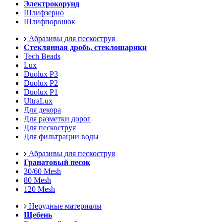
Электрокорунд
Шлифзерно
Шлифпорошок
Абразивы для пескоструя
Стеклянная дробь, стеклошарики
Tech Beads
Lux
Duolux P3
Duolux P2
Duolux P1
UltraLux
Для декора
Для разметки дорог
Для пескоструя
Для фильтрации воды
Абразивы для пескоструя
Гранатовый песок
30/60 Mesh
80 Mesh
120 Mesh
Нерудные материалы
Щебень