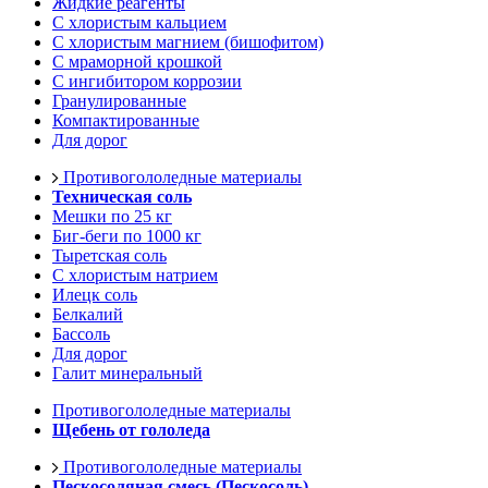
Жидкие реагенты
С хлористым кальцием
С хлористым магнием (бишофитом)
С мраморной крошкой
С ингибитором коррозии
Гранулированные
Компактированные
Для дорог
Противогололедные материалы
Техническая соль
Мешки по 25 кг
Биг-беги по 1000 кг
Тыретская соль
С хлористым натрием
Илецк соль
Белкалий
Бассоль
Для дорог
Галит минеральный
Противогололедные материалы
Щебень от гололеда
Противогололедные материалы
Пескосоляная смесь (Пескосоль)