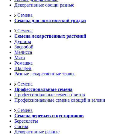
Декоративные овощи разные
Семена
Семена для экзотической грядки
Семена
Семена лекарственных растений
Душица
Зверобой
Мелисса
Мята
Ромашка
Шалфей
Разные лекарственные травы
Семена
Профессиональные семена
Профессиональные семена цветов
Профессиональные семена овощей и зелени
Семена
Семена деревьев и кустарников
Бересклеты
Сосны
Декоративные разные