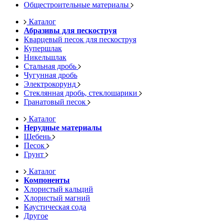
Общестроительные материалы
Каталог
Абразивы для пескоструя
Кварцевый песок для пескоструя
Купершлак
Никельшлак
Стальная дробь
Чугунная дробь
Электрокорунд
Стеклянная дробь, стеклошарики
Гранатовый песок
Каталог
Нерудные материалы
Щебень
Песок
Грунт
Каталог
Компоненты
Хлористый кальций
Хлористый магний
Каустическая сода
Другое