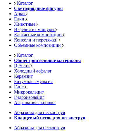
Каталог
Светодиодные фигуры
Арки
Елки
Животные
Изделия из мишуры
Каркасные композиции
Консоли и перетяжки
Объемные композиции
Каталог
Общестроительные материалы
Цемент
Холодный асфальт
Керамзит
Битумная эмульсия
Гипс
Микрокальцит
Гидроизоляция
Асфальтовая крошка
Абразивы для пескоструя
Кварцевый песок для пескоструя
Абразивы для пескоструя