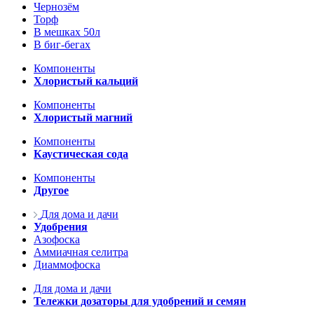
Чернозём
Торф
В мешках 50л
В биг-бегах
Компоненты
Хлористый кальций
Компоненты
Хлористый магний
Компоненты
Каустическая сода
Компоненты
Другое
Для дома и дачи
Удобрения
Азофоска
Аммиачная селитра
Диаммофоска
Для дома и дачи
Тележки дозаторы для удобрений и семян