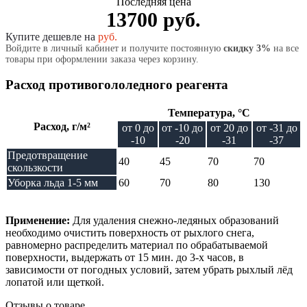
Последняя цена
13700 руб.
Купите дешевле на
руб.
Войдите в личный кабинет и получите постоянную
скидку 3%
на все
товары при оформлении заказа через корзину.
Расход противогололедного реагента
Температура, °C
Расход, г/м²
от 0 до
от -10 до
от 20 до
от -31 до
-10
-20
-31
-37
Предотвращение
40
45
70
70
скользкости
Уборка льда 1-5 мм
60
70
80
130
Применение:
Для удаления снежно-ледяных образований
необходимо очистить поверхность от рыхлого снега,
равномерно распределить материал по обрабатываемой
поверхности, выдержать от 15 мин. до 3-х часов, в
зависимости от погодных условий, затем убрать рыхлый лёд
лопатой или щеткой.
Отзывы о товаре