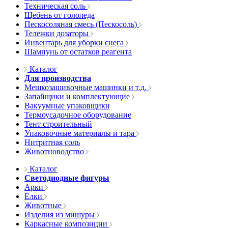
Техническая соль
Щебень от гололеда
Пескосоляная смесь (Пескосоль)
Тележки дозаторы
Инвентарь для уборки снега
Шампунь от остатков реагента
Каталог
Для производства
Мешкозашивочные машинки и т.д.
Запайщики и комплектующие
Вакуумные упаковщики
Термоусадочное оборудование
Тент строительный
Упаковочные материалы и тара
Нитритная соль
Животноводство
Каталог
Светодиодные фигуры
Арки
Елки
Животные
Изделия из мишуры
Каркасные композиции