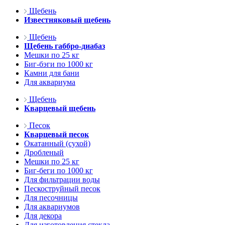
Щебень
Известняковый щебень
Щебень
Щебень габбро-диабаз
Мешки по 25 кг
Биг-бэги по 1000 кг
Камни для бани
Для аквариума
Щебень
Кварцевый щебень
Песок
Кварцевый песок
Окатанный (сухой)
Дробленый
Мешки по 25 кг
Биг-беги по 1000 кг
Для фильтрации воды
Пескоструйный песок
Для песочницы
Для аквариумов
Для декора
Для изготовления стекла