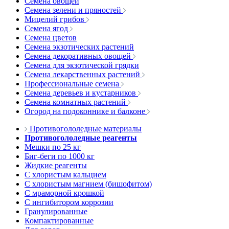
Семена овощей
Семена зелени и пряностей
Мицелий грибов
Семена ягод
Семена цветов
Семена экзотических растений
Семена декоративных овощей
Семена для экзотической грядки
Семена лекарственных растений
Профессиональные семена
Семена деревьев и кустарников
Семена комнатных растений
Огород на подоконнике и балконе
Противогололедные материалы
Противогололедные реагенты
Мешки по 25 кг
Биг-беги по 1000 кг
Жидкие реагенты
С хлористым кальцием
С хлористым магнием (бишофитом)
С мраморной крошкой
С ингибитором коррозии
Гранулированные
Компактированные