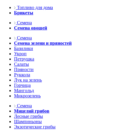
Топливо для дома
Брикеты
Семена
Семена овощей
Семена
Семена зелени и пряностей
Базилики
Укроп
Петрушка
Салаты
Пряности
Руккола
Лук на зелень
Горчица
Мангольд
Микрозелень
Семена
Мицелий грибов
Лесные грибы
Шампиньоны
Экзотические грибы