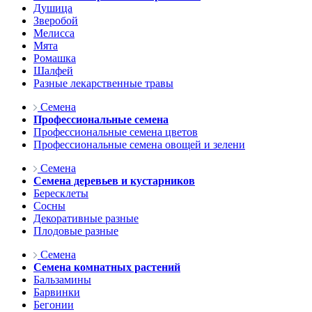
Душица
Зверобой
Мелисса
Мята
Ромашка
Шалфей
Разные лекарственные травы
Семена
Профессиональные семена
Профессиональные семена цветов
Профессиональные семена овощей и зелени
Семена
Семена деревьев и кустарников
Бересклеты
Сосны
Декоративные разные
Плодовые разные
Семена
Семена комнатных растений
Бальзамины
Барвинки
Бегонии