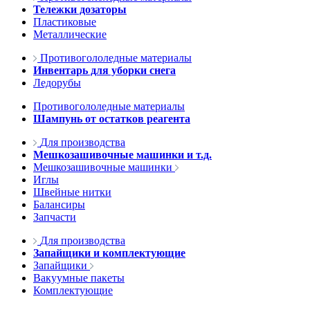
Тележки дозаторы
Пластиковые
Металлические
Противогололедные материалы
Инвентарь для уборки снега
Ледорубы
Противогололедные материалы
Шампунь от остатков реагента
Для производства
Мешкозашивочные машинки и т.д.
Мешкозашивочные машинки
Иглы
Швейные нитки
Балансиры
Запчасти
Для производства
Запайщики и комплектующие
Запайщики
Вакуумные пакеты
Комплектующие