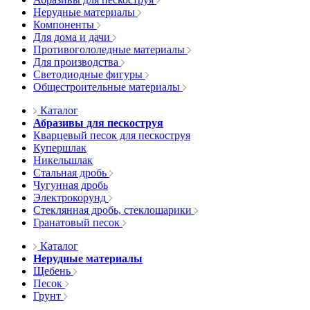
Нерудные материалы
Компоненты
Для дома и дачи
Противогололедные материалы
Для производства
Светодиодные фигуры
Общестроительные материалы
Каталог
Абразивы для пескоструя
Кварцевый песок для пескоструя
Купершлак
Никельшлак
Стальная дробь
Чугунная дробь
Электрокорунд
Стеклянная дробь, стеклошарики
Гранатовый песок
Каталог
Нерудные материалы
Щебень
Песок
Грунт