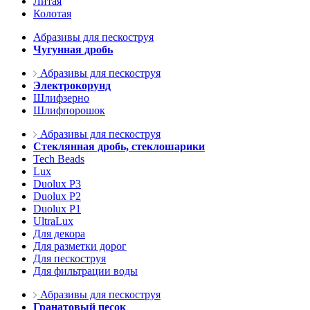
Литая
Колотая
Абразивы для пескоструя
Чугунная дробь
Абразивы для пескоструя
Электрокорунд
Шлифзерно
Шлифпорошок
Абразивы для пескоструя
Стеклянная дробь, стеклошарики
Tech Beads
Lux
Duolux P3
Duolux P2
Duolux P1
UltraLux
Для декора
Для разметки дорог
Для пескоструя
Для фильтрации воды
Абразивы для пескоструя
Гранатовый песок