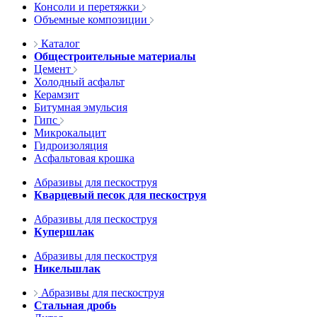
Консоли и перетяжки
Объемные композиции
Каталог
Общестроительные материалы
Цемент
Холодный асфальт
Керамзит
Битумная эмульсия
Гипс
Микрокальцит
Гидроизоляция
Асфальтовая крошка
Абразивы для пескоструя
Кварцевый песок для пескоструя
Абразивы для пескоструя
Купершлак
Абразивы для пескоструя
Никельшлак
Абразивы для пескоструя
Стальная дробь