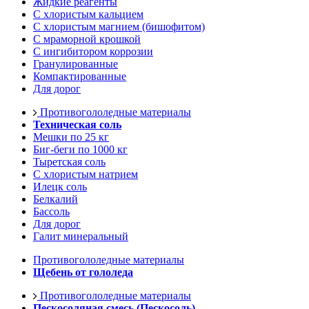
Жидкие реагенты
С хлористым кальцием
С хлористым магнием (бишофитом)
С мраморной крошкой
С ингибитором коррозии
Гранулированные
Компактированные
Для дорог
Противогололедные материалы
Техническая соль
Мешки по 25 кг
Биг-беги по 1000 кг
Тыретская соль
С хлористым натрием
Илецк соль
Белкалий
Бассоль
Для дорог
Галит минеральный
Противогололедные материалы
Щебень от гололеда
Противогололедные материалы
Пескосоляная смесь (Пескосоль)