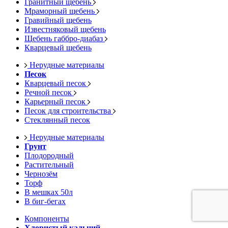
Гранитный щебень
Мраморный щебень
Гравийный щебень
Известняковый щебень
Щебень габбро-диабаз
Кварцевый щебень
Нерудные материалы
Песок
Кварцевый песок
Речной песок
Карьерный песок
Песок для строительства
Стеклянный песок
Нерудные материалы
Грунт
Плодородный
Растительный
Чернозём
Торф
В мешках 50л
В биг-бегах
Компоненты
Хлористый кальций