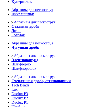
Купершлак
Абразивы для пескоструя
Никельшлак
Абразивы для пескоструя
Стальная дробь
Литая
Колотая
Абразивы для пескоструя
Чугунная дробь
Абразивы для пескоструя
Электрокорунд
Шлифзерно
Шлифпорошок
Абразивы для пескоструя
Стеклянная дробь, стеклошарики
Tech Beads
Lux
Duolux P3
Duolux P2
Duolux P1
UltraLux