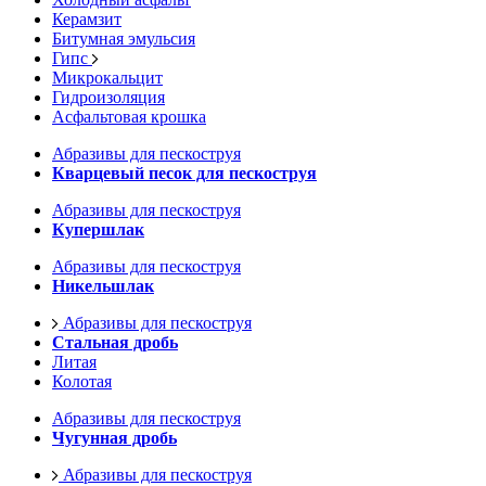
Керамзит
Битумная эмульсия
Гипс
Микрокальцит
Гидроизоляция
Асфальтовая крошка
Абразивы для пескоструя
Кварцевый песок для пескоструя
Абразивы для пескоструя
Купершлак
Абразивы для пескоструя
Никельшлак
Абразивы для пескоструя
Стальная дробь
Литая
Колотая
Абразивы для пескоструя
Чугунная дробь
Абразивы для пескоструя