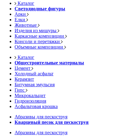
Каталог
Светодиодные фигуры
Арки
Елки
Животные
Изделия из мишуры
Каркасные композиции
Консоли и перетяжки
Объемные композиции
Каталог
Общестроительные материалы
Цемент
Холодный асфальт
Керамзит
Битумная эмульсия
Гипс
Микрокальцит
Гидроизоляция
Асфальтовая крошка
Абразивы для пескоструя
Кварцевый песок для пескоструя
Абразивы для пескоструя