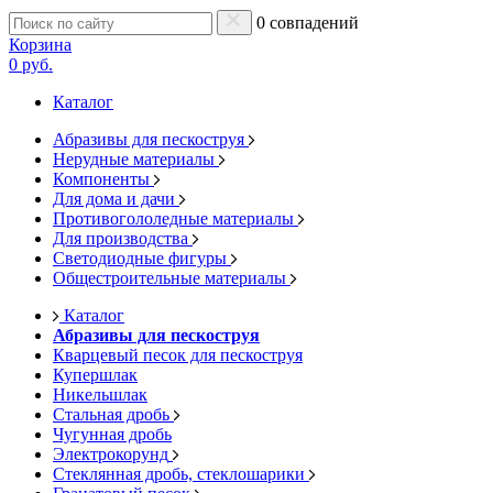
0 совпадений
Корзина
0 руб.
Каталог
Абразивы для пескоструя
Нерудные материалы
Компоненты
Для дома и дачи
Противогололедные материалы
Для производства
Светодиодные фигуры
Общестроительные материалы
Каталог
Абразивы для пескоструя
Кварцевый песок для пескоструя
Купершлак
Никельшлак
Стальная дробь
Чугунная дробь
Электрокорунд
Стеклянная дробь, стеклошарики