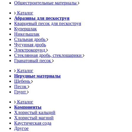
Общестроительные материалы
Каталог
Абразивы для пескоструя
Кварцевый песок для пескоструя
Купершлак
Никельшлак
Стальная дробь
Чугунная дробь
Электрокорунд
Стеклянная дробь, стеклошарики
Гранатовый песок
Каталог
Нерудные материалы
Щебень
Песок
Грунт
Каталог
Компоненты
Хлористый кальций
Хлористый магний
Каустическая сода
Другое