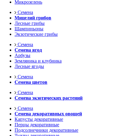
Микрозелень
Семена
Мицелий грибов
Лесные грибы
Шампиньоны
Экзотические грибы
Семена
Семена ягод
Арбузы
Земляника и клубника
Лесные ягоды
Семена
Семена цветов
Семена
Семена экзотических растений
Семена
Семена декоративных овощей
Капусты декоративные
Перцы декоративные
Подсолнечники декоративные
Тыквы декоративные