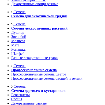
Декоративные овощи разные
Семена
Семена для экзотической грядки
Семена
Семена лекарственных растений
Душица
Зверобой
Мелисса
Мята
Ромашка
Шалфей
Разные лекарственные травы
Семена
Профессиональные семена
Профессиональные семена цветов
Профессиональные семена овощей и зелени
Семена
Семена деревьев и кустарников
Бересклеты
Сосны
Декоративные разные