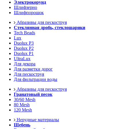
Электрокорунд
Шлифзерно
Шлифпорошок
Абразивы для пескоструя
Стеклянная дробь, стеклошарики
Tech Beads
Lux
Duolux P3
Duolux P2
Duolux P1
UltraLux
Для декора
Для разметки дорог
Для пескоструя
Для фильтрации воды
Абразивы для пескоструя
Гранатовый песок
30/60 Mesh
80 Mesh
120 Mesh
Нерудные материалы
Щебень