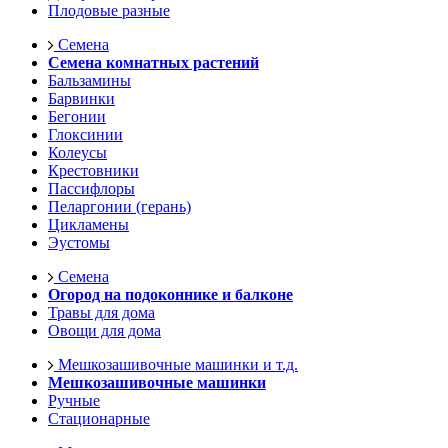
Плодовые разные
Семена
Семена комнатных растений
Бальзамины
Барвинки
Бегонии
Глоксинии
Колеусы
Крестовники
Пассифлоры
Пеларгонии (герань)
Цикламены
Эустомы
Семена
Огород на подоконнике и балконе
Травы для дома
Овощи для дома
Мешкозашивочные машинки и т.д.
Мешкозашивочные машинки
Ручные
Стационарные