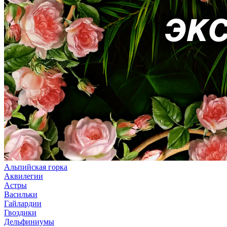
Альпийская горка
Аквилегии
Астры
Васильки
Гайлардии
Гвоздики
Дельфиниумы