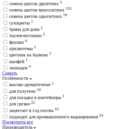
5
семена цветов двулетних
353
семена цветов многолетних
16
семена цветов однолетних
1
сухоцветы
2
травы для дома
3
тысячелистники
6
фиалки
5
хризантемы
5
цветник на балконе
1
шалфей
4
эхинацеи
Скрыть
Особенности
1
высоко ароматичные
10
для полутени
1
для посадки в контейнеры
22
для срезки
10
зацветает в год посева
24
подходит для промышленного выращивания
Посмотреть все
Производитель