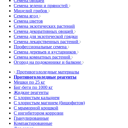
Семена овощей
Семена зелени и пряностей
Мицелий грибов
Семена ягод
Семена цветов
Семена экзотических растений
Семена декоративных овощей
Семена для экзотической грядки
Семена лекарственных растений
Профессиональные семена
Семена деревьев и кустарников
Семена комнатных растений
Огород на подоконнике и балконе
Противогололедные материалы
Противогололедные реагенты
Мешки по 25 кг
Биг-беги по 1000 кг
Жидкие реагенты
С хлористым кальцием
С хлористым магнием (бишофитом)
С мраморной крошкой
С ингибитором коррозии
Гранулированные
Компактированные