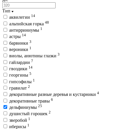
Тип
14
аквилегии
48
альпийская горка
1
антирриниумы
14
астры
3
барвинки
1
вероники
3
виолы, анютины глазки
7
гайлардии
14
гвоздики
5
георгины
1
гипсофилы
2
гравилат
4
декоративные разные деревья и кустарники
6
декоративные травы
25
дельфиниумы
2
душистый горошек
1
зверобой
1
иберисы