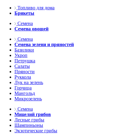
Топливо для дома
Брикеты
Семена
Семена овощей
Семена
Семена зелени и пряностей
Базилики
Укроп
Петрушка
Салаты
Пряности
Руккола
Лук на зелень
Горчица
Мангольд
Микрозелень
Семена
Мицелий грибов
Лесные грибы
Шампиньоны
Экзотические грибы