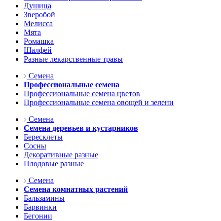
Душица
Зверобой
Мелисса
Мята
Ромашка
Шалфей
Разные лекарственные травы
Семена
Профессиональные семена
Профессиональные семена цветов
Профессиональные семена овощей и зелени
Семена
Семена деревьев и кустарников
Бересклеты
Сосны
Декоративные разные
Плодовые разные
Семена
Семена комнатных растений
Бальзамины
Барвинки
Бегонии