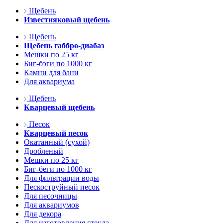
Щебень
Известняковый щебень
Щебень
Щебень габбро-диабаз
Мешки по 25 кг
Биг-бэги по 1000 кг
Камни для бани
Для аквариума
Щебень
Кварцевый щебень
Песок
Кварцевый песок
Окатанный (сухой)
Дробленый
Мешки по 25 кг
Биг-беги по 1000 кг
Для фильтрации воды
Пескоструйный песок
Для песочницы
Для аквариумов
Для декора
Для изготовления стекла