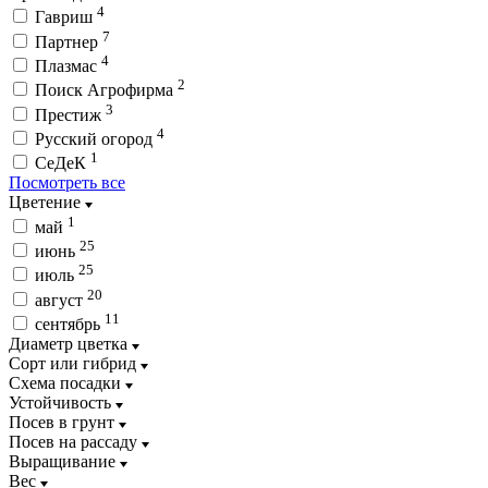
4
Гавриш
7
Партнер
4
Плазмас
2
Поиск Агрофирма
3
Престиж
4
Русский огород
1
СеДеК
Посмотреть все
Цветение
1
май
25
июнь
25
июль
20
август
11
сентябрь
Диаметр цветка
Сорт или гибрид
Схема посадки
Устойчивость
Посев в грунт
Посев на рассаду
Выращивание
Вес