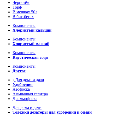
Чернозём
Торф
В мешках 50л
В биг-бегах
Компоненты
Хлористый кальций
Компоненты
Хлористый магний
Компоненты
Каустическая сода
Компоненты
Другое
Для дома и дачи
Удобрения
Азофоска
Аммиачная селитра
Диаммофоска
Для дома и дачи
Тележки дозаторы для удобрений и семян