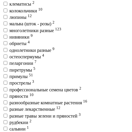
2
клематисы
10
колокольчики
12
люпины
2
мальва (шток - розы)
123
многолетники разные
9
нивяники
4
обриеты
9
однолетники разные
4
остеоспермумы
7
пеларгонии
5
пиретрумы
51
примулы
3
прострелы
2
профессиональные семена цветов
10
пряности
16
разнообразные комнатные растения
12
разные лекарственные
3
разные травы зелени и пряностей
2
рудбекии
1
сальвии