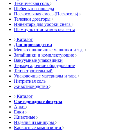
Техническая соль
Щебень от гололеда
Пескосоляная смесь (Пескосоль)
Тележки дозаторы
Инвентарь для уборки снега
Шампунь от остатков реагента
Каталог
Для производства
Мешкозашивочные машинки и т.д.
Запайщики и комплектующие
Вакуумные упаковщики
Термоусадочное оборудование
Тент строительный
Упаковочные материалы и тара
Нитритная соль
Животноводство
Каталог
Светодиодные фигуры
Арки
Елки
Животные
Изделия из мишуры
Каркасные композиции