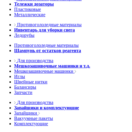
Тележки дозаторы
Пластиковые
Металлические
Противогололедные материалы
Инвентарь для уборки снега
Ледорубы
Противогололедные материалы
Шампунь от остатков реагента
Для производства
Мешкозашивочные машинки и т.д.
Мешкозашивочные машинки
Иглы
Швейные нитки
Балансиры
Запчасти
Для производства
Запайщики и комплектующие
Запайщики
Вакуумные пакеты
Комплектующие