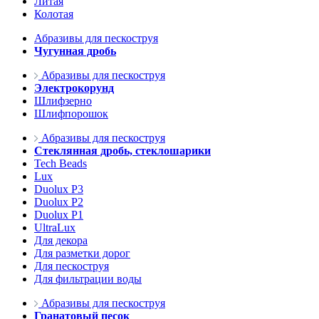
Литая
Колотая
Абразивы для пескоструя
Чугунная дробь
Абразивы для пескоструя
Электрокорунд
Шлифзерно
Шлифпорошок
Абразивы для пескоструя
Стеклянная дробь, стеклошарики
Tech Beads
Lux
Duolux P3
Duolux P2
Duolux P1
UltraLux
Для декора
Для разметки дорог
Для пескоструя
Для фильтрации воды
Абразивы для пескоструя
Гранатовый песок