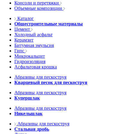
Консоли и перетяжки
Объемные композиции
Каталог
Общестроительные материалы
Цемент
Холодный асфальт
Керамзит
Битумная эмульсия
Гипс
Микрокальцит
Гидроизоляция
Асфальтовая крошка
Абразивы для пескоструя
Кварцевый песок для пескоструя
Абразивы для пескоструя
Купершлак
Абразивы для пескоструя
Никельшлак
Абразивы для пескоструя
Стальная дробь