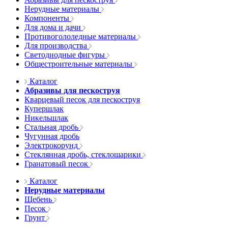
Нерудные материалы
Компоненты
Для дома и дачи
Противогололедные материалы
Для производства
Светодиодные фигуры
Общестроительные материалы
Каталог
Абразивы для пескоструя
Кварцевый песок для пескоструя
Купершлак
Никельшлак
Стальная дробь
Чугунная дробь
Электрокорунд
Стеклянная дробь, стеклошарики
Гранатовый песок
Каталог
Нерудные материалы
Щебень
Песок
Грунт