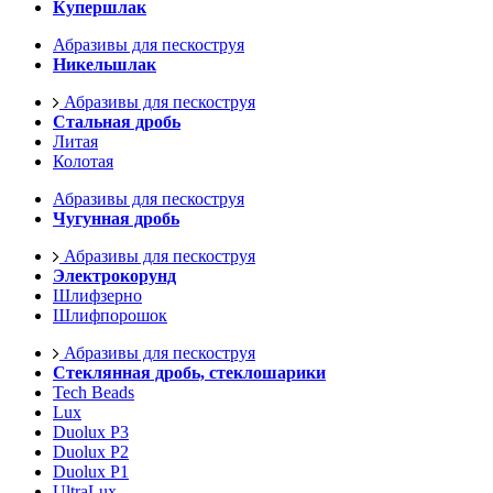
Купершлак
Абразивы для пескоструя
Никельшлак
Абразивы для пескоструя
Стальная дробь
Литая
Колотая
Абразивы для пескоструя
Чугунная дробь
Абразивы для пескоструя
Электрокорунд
Шлифзерно
Шлифпорошок
Абразивы для пескоструя
Стеклянная дробь, стеклошарики
Tech Beads
Lux
Duolux P3
Duolux P2
Duolux P1
UltraLux