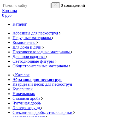
0 совпадений
Корзина
0 руб.
Каталог
Абразивы для пескоструя
Нерудные материалы
Компоненты
Для дома и дачи
Противогололедные материалы
Для производства
Светодиодные фигуры
Общестроительные материалы
Каталог
Абразивы для пескоструя
Кварцевый песок для пескоструя
Купершлак
Никельшлак
Стальная дробь
Чугунная дробь
Электрокорунд
Стеклянная дробь, стеклошарики