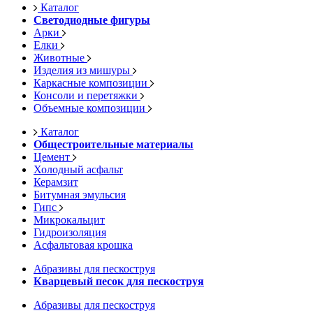
Каталог
Светодиодные фигуры
Арки
Елки
Животные
Изделия из мишуры
Каркасные композиции
Консоли и перетяжки
Объемные композиции
Каталог
Общестроительные материалы
Цемент
Холодный асфальт
Керамзит
Битумная эмульсия
Гипс
Микрокальцит
Гидроизоляция
Асфальтовая крошка
Абразивы для пескоструя
Кварцевый песок для пескоструя
Абразивы для пескоструя