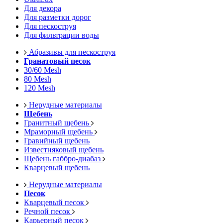
Для декора
Для разметки дорог
Для пескоструя
Для фильтрации воды
Абразивы для пескоструя
Гранатовый песок
30/60 Mesh
80 Mesh
120 Mesh
Нерудные материалы
Щебень
Гранитный щебень
Мраморный щебень
Гравийный щебень
Известняковый щебень
Щебень габбро-диабаз
Кварцевый щебень
Нерудные материалы
Песок
Кварцевый песок
Речной песок
Карьерный песок