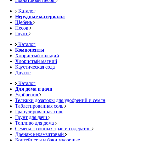
Гранатовый песок
Каталог
Нерудные материалы
Щебень
Песок
Грунт
Каталог
Компоненты
Хлористый кальций
Хлористый магний
Каустическая сода
Другое
Каталог
Для дома и дачи
Удобрения
Тележки дозаторы для удобрений и семян
Таблетированная соль
Гранулированная соль
Грунт для дачи
Топливо для дома
Семена газонных трав и сидератов
Дренаж керамзитовый
Контейнеры и баки мусорные