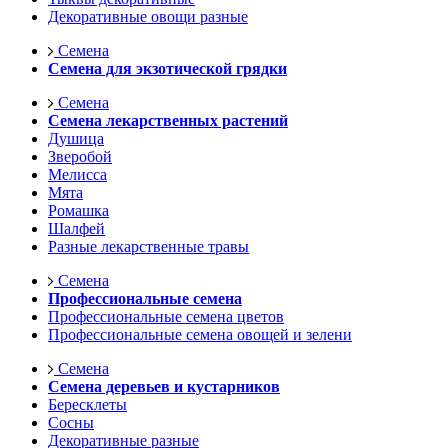
Декоративные овощи разные
Семена
Семена для экзотической грядки
Семена
Семена лекарственных растений
Душица
Зверобой
Мелисса
Мята
Ромашка
Шалфей
Разные лекарственные травы
Семена
Профессиональные семена
Профессиональные семена цветов
Профессиональные семена овощей и зелени
Семена
Семена деревьев и кустарников
Бересклеты
Сосны
Декоративные разные