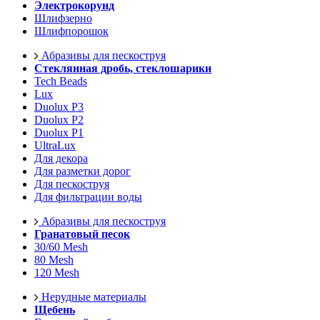
Электрокорунд
Шлифзерно
Шлифпорошок
Абразивы для пескоструя
Стеклянная дробь, стеклошарики
Tech Beads
Lux
Duolux P3
Duolux P2
Duolux P1
UltraLux
Для декора
Для разметки дорог
Для пескоструя
Для фильтрации воды
Абразивы для пескоструя
Гранатовый песок
30/60 Mesh
80 Mesh
120 Mesh
Нерудные материалы
Щебень