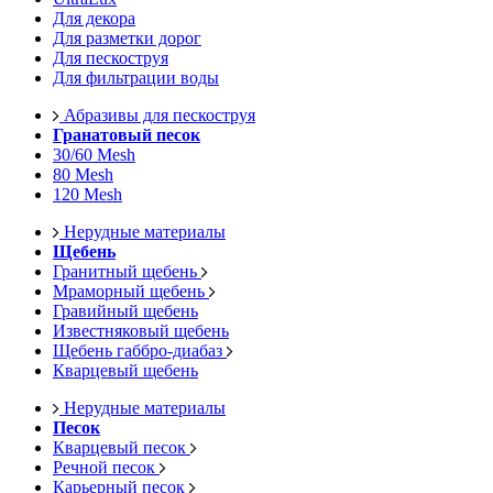
Для декора
Для разметки дорог
Для пескоструя
Для фильтрации воды
Абразивы для пескоструя
Гранатовый песок
30/60 Mesh
80 Mesh
120 Mesh
Нерудные материалы
Щебень
Гранитный щебень
Мраморный щебень
Гравийный щебень
Известняковый щебень
Щебень габбро-диабаз
Кварцевый щебень
Нерудные материалы
Песок
Кварцевый песок
Речной песок
Карьерный песок