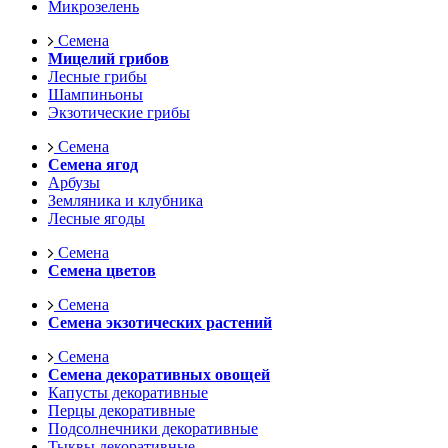
Микрозелень
Семена
Мицелий грибов
Лесные грибы
Шампиньоны
Экзотические грибы
Семена
Семена ягод
Арбузы
Земляника и клубника
Лесные ягоды
Семена
Семена цветов
Семена
Семена экзотических растений
Семена
Семена декоративных овощей
Капусты декоративные
Перцы декоративные
Подсолнечники декоративные
Тыквы декоративные