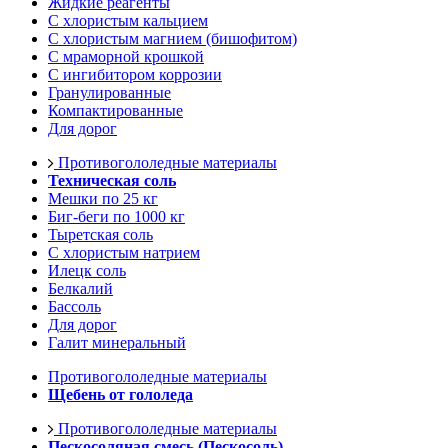
Жидкие реагенты
С хлористым кальцием
С хлористым магнием (бишофитом)
С мраморной крошкой
С ингибитором коррозии
Гранулированные
Компактированные
Для дорог
Противогололедные материалы
Техническая соль
Мешки по 25 кг
Биг-беги по 1000 кг
Тыретская соль
С хлористым натрием
Илецк соль
Белкалий
Бассоль
Для дорог
Галит минеральный
Противогололедные материалы
Щебень от гололеда
Противогололедные материалы
Пескосоляная смесь (Пескосоль)