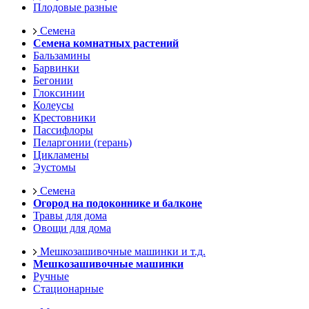
Плодовые разные
Семена
Семена комнатных растений
Бальзамины
Барвинки
Бегонии
Глоксинии
Колеусы
Крестовники
Пассифлоры
Пеларгонии (герань)
Цикламены
Эустомы
Семена
Огород на подоконнике и балконе
Травы для дома
Овощи для дома
Мешкозашивочные машинки и т.д.
Мешкозашивочные машинки
Ручные
Стационарные