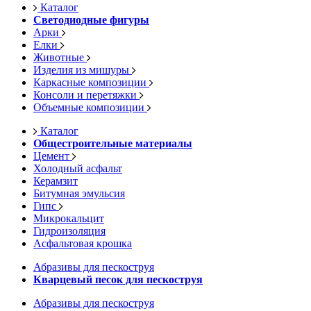
Каталог
Светодиодные фигуры
Арки
Елки
Животные
Изделия из мишуры
Каркасные композиции
Консоли и перетяжки
Объемные композиции
Каталог
Общестроительные материалы
Цемент
Холодный асфальт
Керамзит
Битумная эмульсия
Гипс
Микрокальцит
Гидроизоляция
Асфальтовая крошка
Абразивы для пескоструя
Кварцевый песок для пескоструя
Абразивы для пескоструя