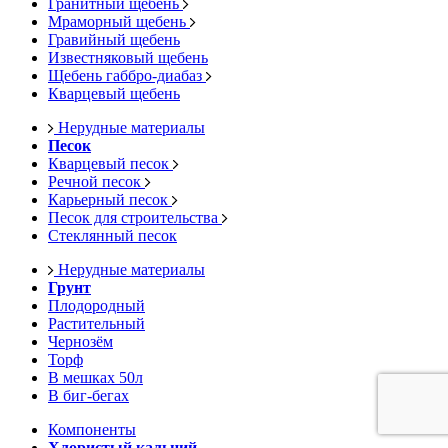
Гранитный щебень
Мраморный щебень
Гравийный щебень
Известняковый щебень
Щебень габбро-диабаз
Кварцевый щебень
Нерудные материалы
Песок
Кварцевый песок
Речной песок
Карьерный песок
Песок для строительства
Стеклянный песок
Нерудные материалы
Грунт
Плодородный
Растительный
Чернозём
Торф
В мешках 50л
В биг-бегах
Компоненты
Хлористый кальций