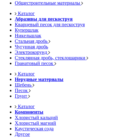
Общестроительные материалы
Каталог
Абразивы для пескоструя
Кварцевый песок для пескоструя
Купершлак
Никельшлак
Стальная дробь
Чугунная дробь
Электрокорунд
Стеклянная дробь, стеклошарики
Гранатовый песок
Каталог
Нерудные материалы
Щебень
Песок
Грунт
Каталог
Компоненты
Хлористый кальций
Хлористый магний
Каустическая сода
Другое