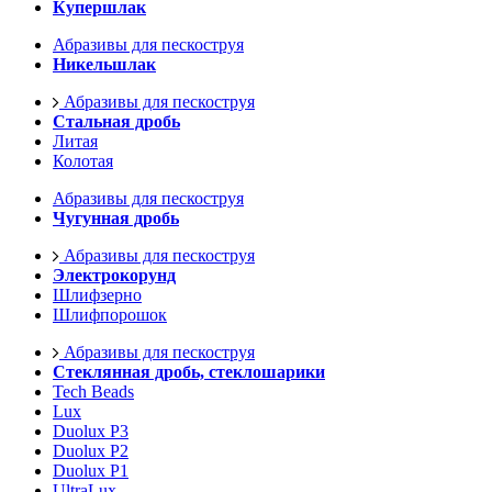
Купершлак
Абразивы для пескоструя
Никельшлак
Абразивы для пескоструя
Стальная дробь
Литая
Колотая
Абразивы для пескоструя
Чугунная дробь
Абразивы для пескоструя
Электрокорунд
Шлифзерно
Шлифпорошок
Абразивы для пескоструя
Стеклянная дробь, стеклошарики
Tech Beads
Lux
Duolux P3
Duolux P2
Duolux P1
UltraLux