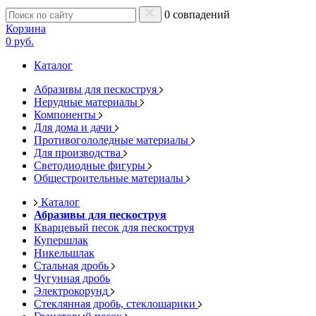
0 совпадений
Корзина
0 руб.
Каталог
Абразивы для пескоструя
Нерудные материалы
Компоненты
Для дома и дачи
Противогололедные материалы
Для производства
Светодиодные фигуры
Общестроительные материалы
Каталог
Абразивы для пескоструя
Кварцевый песок для пескоструя
Купершлак
Никельшлак
Стальная дробь
Чугунная дробь
Электрокорунд
Стеклянная дробь, стеклошарики