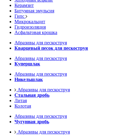
Керамзит
Битумная эмульсия
Гипс
Микрокальцит
Гидроизоляция
Асфальтовая крошка
Абразивы для пескоструя
Кварцевый песок для пескоструя
Абразивы для пескоструя
Купершлак
Абразивы для пескоструя
Никельшлак
Абразивы для пескоструя
Стальная дробь
Литая
Колотая
Абразивы для пескоструя
Чугунная дробь
Абразивы для пескоструя