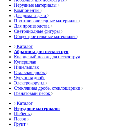
Нерудные материалы
Компоненты
Для дома и дачи
Противогололедные материалы
Для производства
Светодиодные фигуры
Общестроительные материалы
Каталог
Абразивы для пескоструя
Кварцевый песок для пескоструя
Купершлак
Никельшлак
Стальная дробь
Чугунная дробь
Электрокорунд
Стеклянная дробь, стеклошарики
Гранатовый песок
Каталог
Нерудные материалы
Щебень
Песок
Грунт