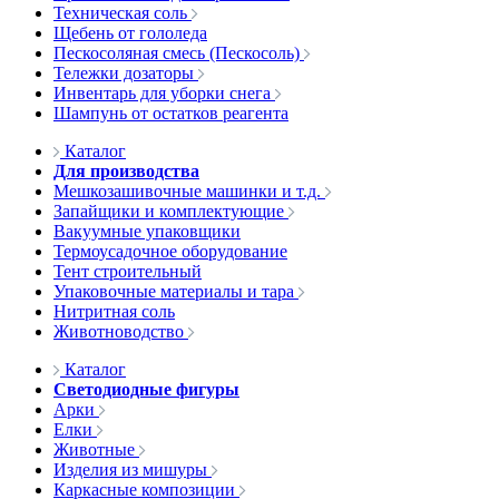
Техническая соль
Щебень от гололеда
Пескосоляная смесь (Пескосоль)
Тележки дозаторы
Инвентарь для уборки снега
Шампунь от остатков реагента
Каталог
Для производства
Мешкозашивочные машинки и т.д.
Запайщики и комплектующие
Вакуумные упаковщики
Термоусадочное оборудование
Тент строительный
Упаковочные материалы и тара
Нитритная соль
Животноводство
Каталог
Светодиодные фигуры
Арки
Елки
Животные
Изделия из мишуры
Каркасные композиции