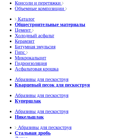
Консоли и перетяжки
Объемные композиции
Каталог
Общестроительные материалы
Цемент
Холодный асфальт
Керамзит
Битумная эмульсия
Гипс
Микрокальцит
Гидроизоляция
Асфальтовая крошка
Абразивы для пескоструя
Кварцевый песок для пескоструя
Абразивы для пескоструя
Купершлак
Абразивы для пескоструя
Никельшлак
Абразивы для пескоструя
Стальная дробь