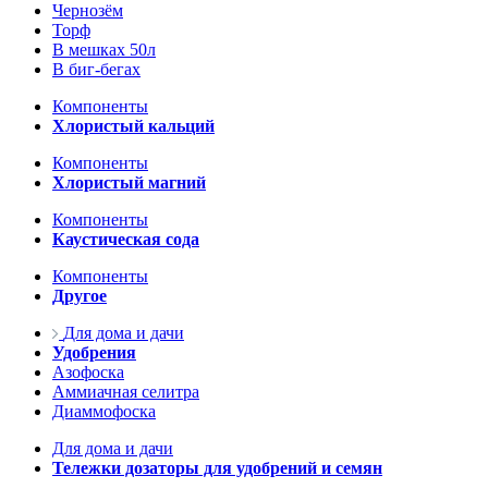
Чернозём
Торф
В мешках 50л
В биг-бегах
Компоненты
Хлористый кальций
Компоненты
Хлористый магний
Компоненты
Каустическая сода
Компоненты
Другое
Для дома и дачи
Удобрения
Азофоска
Аммиачная селитра
Диаммофоска
Для дома и дачи
Тележки дозаторы для удобрений и семян