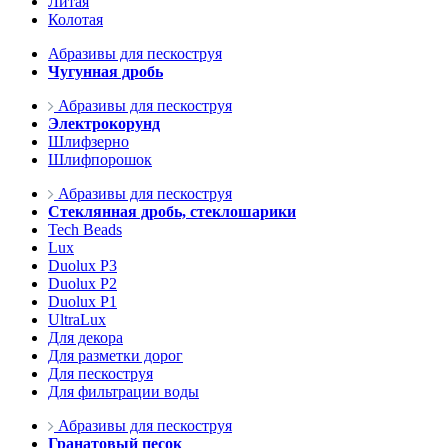
Литая
Колотая
Абразивы для пескоструя
Чугунная дробь
Абразивы для пескоструя
Электрокорунд
Шлифзерно
Шлифпорошок
Абразивы для пескоструя
Стеклянная дробь, стеклошарики
Tech Beads
Lux
Duolux P3
Duolux P2
Duolux P1
UltraLux
Для декора
Для разметки дорог
Для пескоструя
Для фильтрации воды
Абразивы для пескоструя
Гранатовый песок