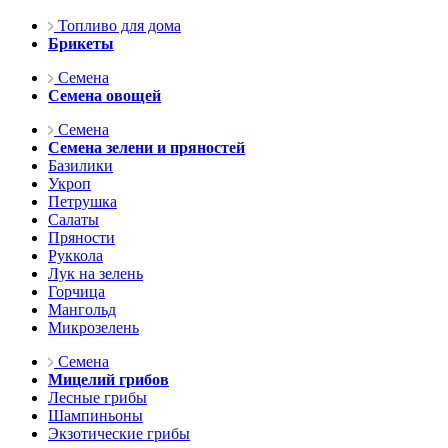
Топливо для дома
Брикеты
Семена
Семена овощей
Семена
Семена зелени и пряностей
Базилики
Укроп
Петрушка
Салаты
Пряности
Руккола
Лук на зелень
Горчица
Мангольд
Микрозелень
Семена
Мицелий грибов
Лесные грибы
Шампиньоны
Экзотические грибы