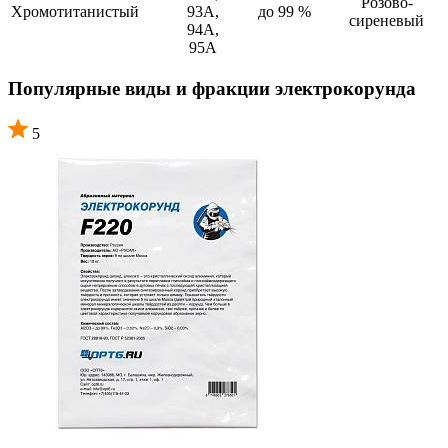
Розово-
Хромотитанистый
93А,
до 99 %
сиреневый
94А,
95А
Популярные виды и фракции электрокорунда
5