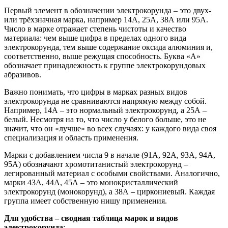
Первый элемент в обозначении электрокорунда – это двух-
или трёхзначная марка, например 14А, 25А, 38А или 95А.
Число в марке отражает степень чистоты и качество
материала: чем выше цифра в пределах одного вида
электрокорунда, тем выше содержание оксида алюминия и,
соответственно, выше режущая способность. Буква «А»
обозначает принадлежность к группе электрокорундовых
абразивов.
Важно понимать, что цифры в марках разных видов
электрокорунда не сравниваются напрямую между собой.
Например, 14А – это нормальный электрокорунд, а 25А –
белый. Несмотря на то, что число у белого больше, это не
значит, что он «лучше» во всех случаях: у каждого вида своя
специализация и область применения.
Марки с добавлением числа 9 в начале (91А, 92А, 93А, 94А,
95А) обозначают хромотитанистый электрокорунд –
легированный материал с особыми свойствами. Аналогично,
марки 43А, 44А, 45А – это монокристаллический
электрокорунд (монокорунд), а 38А – циркониевый. Каждая
группа имеет собственную нишу применения.
Для удобства – сводная таблица марок и видов
электрокорунда
: