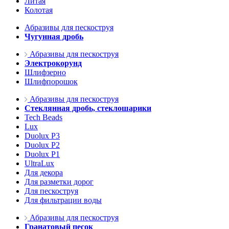
Литая
Колотая
Абразивы для пескоструя
Чугунная дробь
Абразивы для пескоструя
Электрокорунд
Шлифзерно
Шлифпорошок
Абразивы для пескоструя
Стеклянная дробь, стеклошарики
Tech Beads
Lux
Duolux P3
Duolux P2
Duolux P1
UltraLux
Для декора
Для разметки дорог
Для пескоструя
Для фильтрации воды
Абразивы для пескоструя
Гранатовый песок