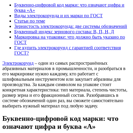
Буквенно-цифровой код марки: что означают цифра и
буква «А»
Виды электрокорунда и их марки по ГОСТ
Статьи по теме
Зернистость электрокорунда: две системы обозначений
Буквенный индекс зернового состава: В, П, Н, Д
Маркировка на упаковке: что должно быть указано по
ГОСТ
Где купить электрокорунд с гарантией соответствия
ГОСТ?
Электрокорунд
– один из самых распространённых
абразивных материалов в промышленности, и разобраться в
его маркировке нужно каждому, кто работает с
шлифовальным инструментом или закупает абразивы для
производства. За каждым символом на упакове стоит
конкретная характеристика: тип материала, степень чистоты,
размер зерна и его фракционный состав. Разобравшись в
системе обозначений один раз, вы сможете самостоятельно
выбирать нужный материал под любую задачу.
Буквенно-цифровой код марки: что
означают цифра и буква «А»