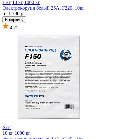
1 кг
10 кг
1000 кг
Электрокорунд белый 25А, F220, 10кг
от 1 790 р.
В корзину
4.75
Хит
10 кг
1000 кг
Электрокорунд белый 25А, F150, 10кг