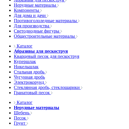
Нерудные материалы
Компоненты
Для дома и дачи
Противогололедные материалы
Для производства
Светодиодные фигуры
Общестроительные материалы
Каталог
Абразивы для пескоструя
Кварцевый песок для пескоструя
Купершлак
Никельшлак
Стальная дробь
Чугунная дробь
Электрокорунд
Стеклянная дробь, стеклошарики
Гранатовый песок
Каталог
Нерудные материалы
Щебень
Песок
Грунт