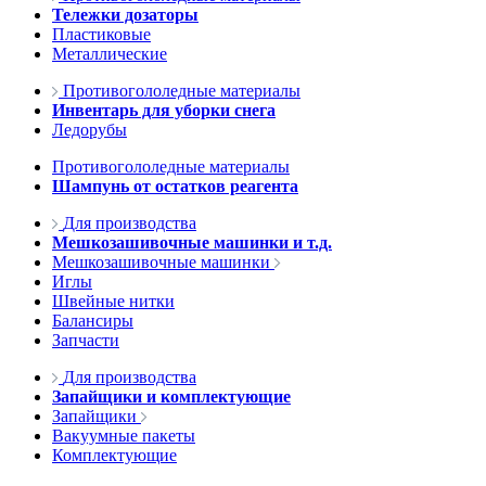
Тележки дозаторы
Пластиковые
Металлические
Противогололедные материалы
Инвентарь для уборки снега
Ледорубы
Противогололедные материалы
Шампунь от остатков реагента
Для производства
Мешкозашивочные машинки и т.д.
Мешкозашивочные машинки
Иглы
Швейные нитки
Балансиры
Запчасти
Для производства
Запайщики и комплектующие
Запайщики
Вакуумные пакеты
Комплектующие