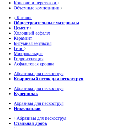
Консоли и перетяжки
Объемные композиции
Каталог
Общестроительные материалы
Цемент
Холодный асфальт
Керамзит
Битумная эмульсия
Гипс
Микрокальцит
Гидроизоляция
Асфальтовая крошка
Абразивы для пескоструя
Кварцевый песок для пескоструя
Абразивы для пескоструя
Купершлак
Абразивы для пескоструя
Никельшлак
Абразивы для пескоструя
Стальная дробь