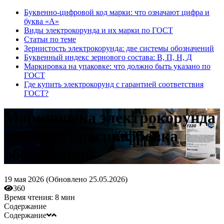
Буквенно-цифровой код марки: что означают цифра и
буква «А»
Виды электрокорунда и их марки по ГОСТ
Статьи по теме
Зернистость электрокорунда: две системы обозначений
Буквенный индекс зернового состава: В, П, Н, Д
Маркировка на упаковке: что должно быть указано по
ГОСТ
Где купить электрокорунд с гарантией соответствия
ГОСТ?
Маркировка электрокорунда
по ГОСТ: расшифровка
обозначений
19 мая 2026 (
Обновлено
25.05.2026)
360
Время чтения:
8 мин
Содержание
Содержание