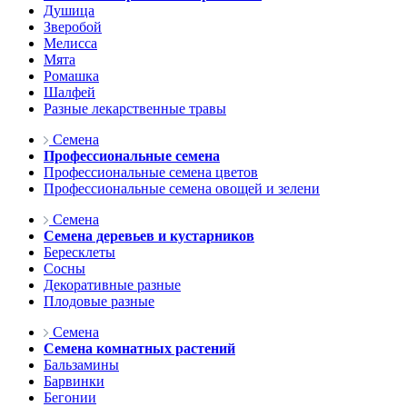
Душица
Зверобой
Мелисса
Мята
Ромашка
Шалфей
Разные лекарственные травы
Семена
Профессиональные семена
Профессиональные семена цветов
Профессиональные семена овощей и зелени
Семена
Семена деревьев и кустарников
Бересклеты
Сосны
Декоративные разные
Плодовые разные
Семена
Семена комнатных растений
Бальзамины
Барвинки
Бегонии