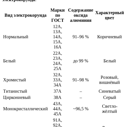
Марки
Содержание
Характерный
Вид электрокорунда
по
оксида
цвет
ГОСТ
алюминия
12А,
13А,
Нормальный
14А,
91–96 %
Коричневый
15А,
16А
22А,
23А,
Белый
до 99 %
Белый
24А,
25А
32А,
Розовый,
Хромистый
33А,
91–98 %
вишнёвый
34А
Титанистый
37А
–
Синеватый
Циркониевый
38А
–
Серый
43А,
Светло-
Монокристаллический
44А,
~96,5 %
жёлтый
45А
91А,
92А,