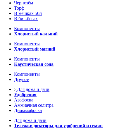
Чернозём
Торф
В мешках 50л
В биг-бегах
Компоненты
Хлористый кальций
Компоненты
Хлористый магний
Компоненты
Каустическая сода
Компоненты
Другое
Для дома и дачи
Удобрения
Азофоска
Аммиачная селитра
Диаммофоска
Для дома и дачи
Тележки дозаторы для удобрений и семян