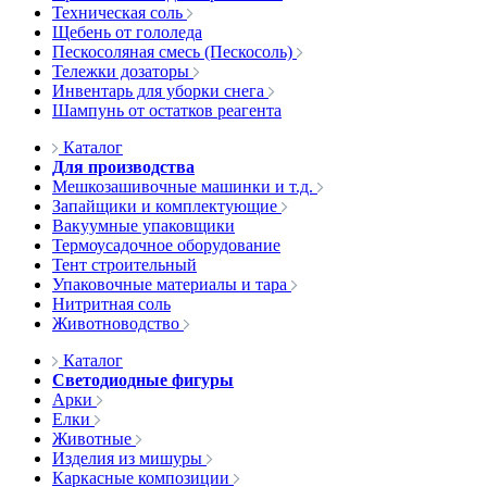
Техническая соль
Щебень от гололеда
Пескосоляная смесь (Пескосоль)
Тележки дозаторы
Инвентарь для уборки снега
Шампунь от остатков реагента
Каталог
Для производства
Мешкозашивочные машинки и т.д.
Запайщики и комплектующие
Вакуумные упаковщики
Термоусадочное оборудование
Тент строительный
Упаковочные материалы и тара
Нитритная соль
Животноводство
Каталог
Светодиодные фигуры
Арки
Елки
Животные
Изделия из мишуры
Каркасные композиции