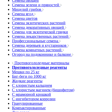
Семена овощей
Семена зелени и пряностей
Мицелий грибов
Семена ягод
Семена цветов
Семена экзотических растений
Семена декоративных овощей
Семена для экзотической грядки
Семена лекарственных растений
Профессиональные семена
Семена деревьев и кустарников
Семена комнатных растений
Огород на подоконнике и балконе
Противогололедные материалы
Противогололедные реагенты
Мешки по 25 кг
Биг-беги по 1000 кг
Жидкие реагенты
С хлористым кальцием
С хлористым магнием (бишофитом)
С мраморной крошкой
С ингибитором коррозии
Гранулированные
Компактированные