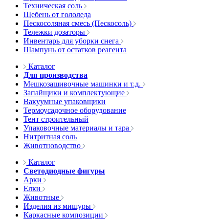
Техническая соль
Щебень от гололеда
Пескосоляная смесь (Пескосоль)
Тележки дозаторы
Инвентарь для уборки снега
Шампунь от остатков реагента
Каталог
Для производства
Мешкозашивочные машинки и т.д.
Запайщики и комплектующие
Вакуумные упаковщики
Термоусадочное оборудование
Тент строительный
Упаковочные материалы и тара
Нитритная соль
Животноводство
Каталог
Светодиодные фигуры
Арки
Елки
Животные
Изделия из мишуры
Каркасные композиции