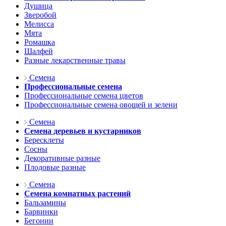
Душица
Зверобой
Мелисса
Мята
Ромашка
Шалфей
Разные лекарственные травы
Семена
Профессиональные семена
Профессиональные семена цветов
Профессиональные семена овощей и зелени
Семена
Семена деревьев и кустарников
Бересклеты
Сосны
Декоративные разные
Плодовые разные
Семена
Семена комнатных растений
Бальзамины
Барвинки
Бегонии