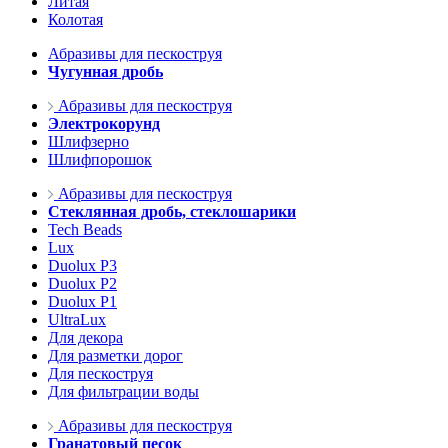
Литая
Колотая
Абразивы для пескоструя
Чугунная дробь
Абразивы для пескоструя
Электрокорунд
Шлифзерно
Шлифпорошок
Абразивы для пескоструя
Стеклянная дробь, стеклошарики
Tech Beads
Lux
Duolux P3
Duolux P2
Duolux P1
UltraLux
Для декора
Для разметки дорог
Для пескоструя
Для фильтрации воды
Абразивы для пескоструя
Гранатовый песок