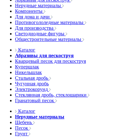
Нерудные материалы
Компоненты
Для дома и дачи
Противогололедные материалы
Для производства
Светодиодные фигуры
Общестроительные материалы
Каталог
Абразивы для пескоструя
Кварцевый песок для пескоструя
Купершлак
Никельшлак
Стальная дробь
Чугунная дробь
Электрокорунд
Стеклянная дробь, стеклошарики
Гранатовый песок
Каталог
Нерудные материалы
Щебень
Песок
Грунт