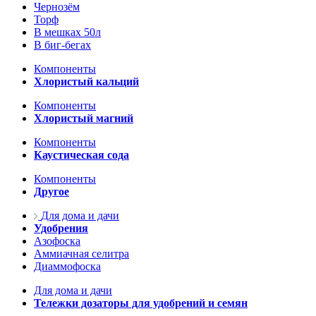
Чернозём
Торф
В мешках 50л
В биг-бегах
Компоненты
Хлористый кальций
Компоненты
Хлористый магний
Компоненты
Каустическая сода
Компоненты
Другое
Для дома и дачи
Удобрения
Азофоска
Аммиачная селитра
Диаммофоска
Для дома и дачи
Тележки дозаторы для удобрений и семян