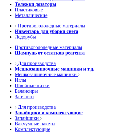
Тележки дозаторы
Пластиковые
Металлические
Противогололедные материалы
Инвентарь для уборки снега
Ледорубы
Противогололедные материалы
Шампунь от остатков реагента
Для производства
Мешкозашивочные машинки и т.д.
Мешкозашивочные машинки
Иглы
Швейные нитки
Балансиры
Запчасти
Для производства
Запайщики и комплектующие
Запайщики
Вакуумные пакеты
Комплектующие