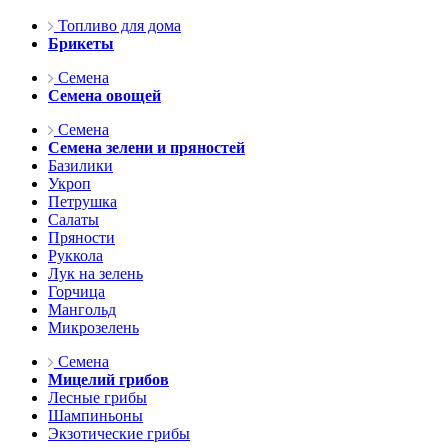
Топливо для дома
Брикеты
Семена
Семена овощей
Семена
Семена зелени и пряностей
Базилики
Укроп
Петрушка
Салаты
Пряности
Руккола
Лук на зелень
Горчица
Мангольд
Микрозелень
Семена
Мицелий грибов
Лесные грибы
Шампиньоны
Экзотические грибы