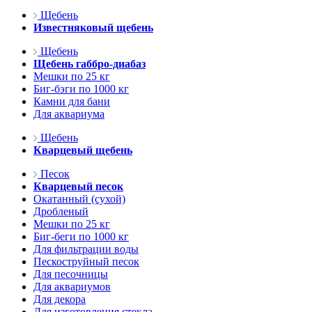
Щебень
Известняковый щебень
Щебень
Щебень габбро-диабаз
Мешки по 25 кг
Биг-бэги по 1000 кг
Камни для бани
Для аквариума
Щебень
Кварцевый щебень
Песок
Кварцевый песок
Окатанный (сухой)
Дробленый
Мешки по 25 кг
Биг-беги по 1000 кг
Для фильтрации воды
Пескоструйный песок
Для песочницы
Для аквариумов
Для декора
Для изготовления стекла