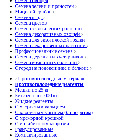
Семена овощей
Семена зелени и пряностей
Мицелий грибов
Семена ягод
Семена цветов
Семена экзотических растений
Семена декоративных овощей
Семена для экзотической грядки
Семена лекарственных растений
Профессиональные семена
Семена деревьев и кустарников
Семена комнатных растений
Огород на подоконнике и балконе
Противогололедные материалы
Противогололедные реагенты
Мешки по 25 кг
Биг-беги по 1000 кг
Жидкие реагенты
С хлористым кальцием
С хлористым магнием (бишофитом)
С мраморной крошкой
С ингибитором коррозии
Гранулированные
Компактированные