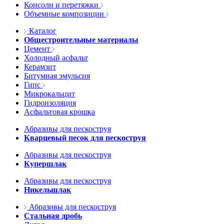
Консоли и перетяжки
Объемные композиции
Каталог
Общестроительные материалы
Цемент
Холодный асфальт
Керамзит
Битумная эмульсия
Гипс
Микрокальцит
Гидроизоляция
Асфальтовая крошка
Абразивы для пескоструя
Кварцевый песок для пескоструя
Абразивы для пескоструя
Купершлак
Абразивы для пескоструя
Никельшлак
Абразивы для пескоструя
Стальная дробь