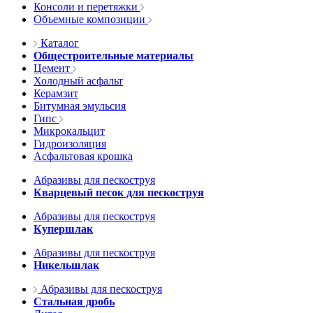
Консоли и перетяжки
Объемные композиции
Каталог
Общестроительные материалы
Цемент
Холодный асфальт
Керамзит
Битумная эмульсия
Гипс
Микрокальцит
Гидроизоляция
Асфальтовая крошка
Абразивы для пескоструя
Кварцевый песок для пескоструя
Абразивы для пескоструя
Купершлак
Абразивы для пескоструя
Никельшлак
Абразивы для пескоструя
Стальная дробь