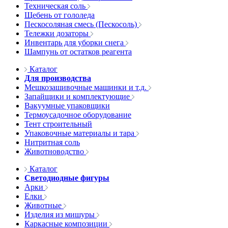
Техническая соль
Щебень от гололеда
Пескосоляная смесь (Пескосоль)
Тележки дозаторы
Инвентарь для уборки снега
Шампунь от остатков реагента
Каталог
Для производства
Мешкозашивочные машинки и т.д.
Запайщики и комплектующие
Вакуумные упаковщики
Термоусадочное оборудование
Тент строительный
Упаковочные материалы и тара
Нитритная соль
Животноводство
Каталог
Светодиодные фигуры
Арки
Елки
Животные
Изделия из мишуры
Каркасные композиции