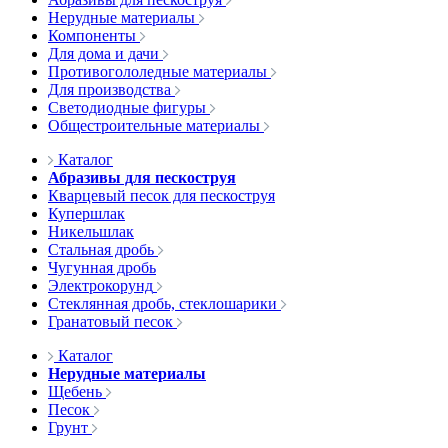
Нерудные материалы
Компоненты
Для дома и дачи
Противогололедные материалы
Для производства
Светодиодные фигуры
Общестроительные материалы
Каталог
Абразивы для пескоструя
Кварцевый песок для пескоструя
Купершлак
Никельшлак
Стальная дробь
Чугунная дробь
Электрокорунд
Стеклянная дробь, стеклошарики
Гранатовый песок
Каталог
Нерудные материалы
Щебень
Песок
Грунт