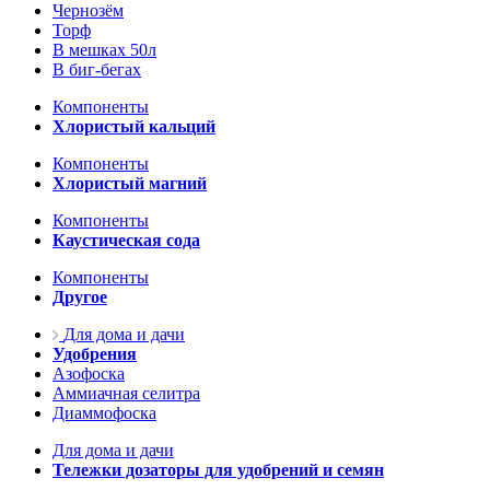
Чернозём
Торф
В мешках 50л
В биг-бегах
Компоненты
Хлористый кальций
Компоненты
Хлористый магний
Компоненты
Каустическая сода
Компоненты
Другое
Для дома и дачи
Удобрения
Азофоска
Аммиачная селитра
Диаммофоска
Для дома и дачи
Тележки дозаторы для удобрений и семян