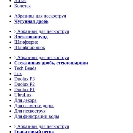
Литая
Колотая
Абразивы для пескоструя
Чугунная дробь
Абразивы для пескоструя
Электрокорунд
Шлифзерно
Шлифпорошок
Абразивы для пескоструя
Стеклянная дробь, стеклошарики
Tech Beads
Lux
Duolux P3
Duolux P2
Duolux P1
UltraLux
Для декора
Для разметки дорог
Для пескоструя
Для фильтрации воды
Абразивы для пескоструя
Гранатовый песок