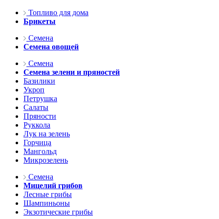
Топливо для дома
Брикеты
Семена
Семена овощей
Семена
Семена зелени и пряностей
Базилики
Укроп
Петрушка
Салаты
Пряности
Руккола
Лук на зелень
Горчица
Мангольд
Микрозелень
Семена
Мицелий грибов
Лесные грибы
Шампиньоны
Экзотические грибы