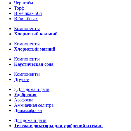
Чернозём
Торф
В мешках 50л
В биг-бегах
Компоненты
Хлористый кальций
Компоненты
Хлористый магний
Компоненты
Каустическая сода
Компоненты
Другое
Для дома и дачи
Удобрения
Азофоска
Аммиачная селитра
Диаммофоска
Для дома и дачи
Тележки дозаторы для удобрений и семян