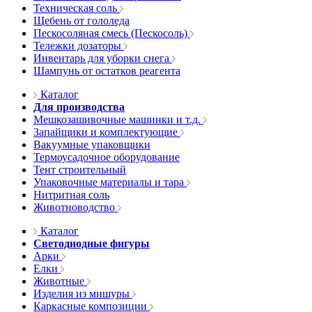
Техническая соль
Щебень от гололеда
Пескосоляная смесь (Пескосоль)
Тележки дозаторы
Инвентарь для уборки снега
Шампунь от остатков реагента
Каталог
Для производства
Мешкозашивочные машинки и т.д.
Запайщики и комплектующие
Вакуумные упаковщики
Термоусадочное оборудование
Тент строительный
Упаковочные материалы и тара
Нитритная соль
Животноводство
Каталог
Светодиодные фигуры
Арки
Елки
Животные
Изделия из мишуры
Каркасные композиции