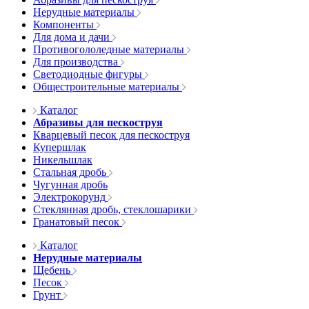
Нерудные материалы
Компоненты
Для дома и дачи
Противогололедные материалы
Для производства
Светодиодные фигуры
Общестроительные материалы
Каталог
Абразивы для пескоструя
Кварцевый песок для пескоструя
Купершлак
Никельшлак
Стальная дробь
Чугунная дробь
Электрокорунд
Стеклянная дробь, стеклошарики
Гранатовый песок
Каталог
Нерудные материалы
Щебень
Песок
Грунт