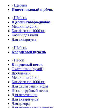
Щебень
Известняковый щебень
Щебень
Щебень габбро-диабаз
Мешки по 25 кг
Биг-бэги по 1000 кг
Камни для бани
Для аквариума
Щебень
Кварцевый щебень
Песок
Кварцевый песок
Окатанный (сухой)
Дробленый
Мешки по 25 кг
Биг-беги по 1000 кг
Для фильтрации воды
Пескоструйный песок
Для песочницы
Для аквариумов
Для декора
Для изготовления стекла