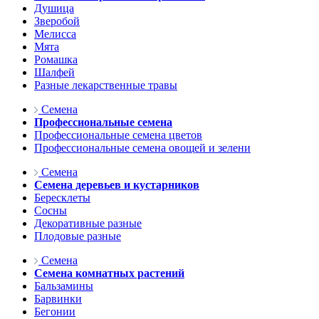
Душица
Зверобой
Мелисса
Мята
Ромашка
Шалфей
Разные лекарственные травы
Семена
Профессиональные семена
Профессиональные семена цветов
Профессиональные семена овощей и зелени
Семена
Семена деревьев и кустарников
Бересклеты
Сосны
Декоративные разные
Плодовые разные
Семена
Семена комнатных растений
Бальзамины
Барвинки
Бегонии