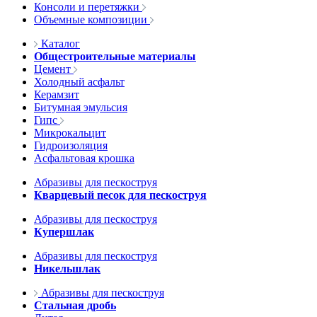
Консоли и перетяжки
Объемные композиции
Каталог
Общестроительные материалы
Цемент
Холодный асфальт
Керамзит
Битумная эмульсия
Гипс
Микрокальцит
Гидроизоляция
Асфальтовая крошка
Абразивы для пескоструя
Кварцевый песок для пескоструя
Абразивы для пескоструя
Купершлак
Абразивы для пескоструя
Никельшлак
Абразивы для пескоструя
Стальная дробь