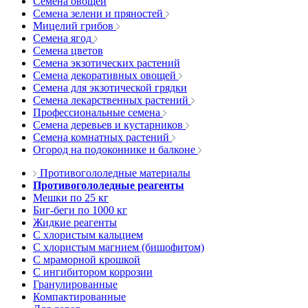
Семена овощей
Семена зелени и пряностей
Мицелий грибов
Семена ягод
Семена цветов
Семена экзотических растений
Семена декоративных овощей
Семена для экзотической грядки
Семена лекарственных растений
Профессиональные семена
Семена деревьев и кустарников
Семена комнатных растений
Огород на подоконнике и балконе
Противогололедные материалы
Противогололедные реагенты
Мешки по 25 кг
Биг-беги по 1000 кг
Жидкие реагенты
С хлористым кальцием
С хлористым магнием (бишофитом)
С мраморной крошкой
С ингибитором коррозии
Гранулированные
Компактированные