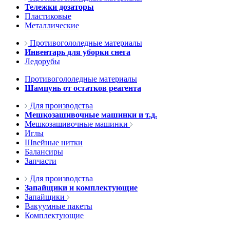
Тележки дозаторы
Пластиковые
Металлические
Противогололедные материалы
Инвентарь для уборки снега
Ледорубы
Противогололедные материалы
Шампунь от остатков реагента
Для производства
Мешкозашивочные машинки и т.д.
Мешкозашивочные машинки
Иглы
Швейные нитки
Балансиры
Запчасти
Для производства
Запайщики и комплектующие
Запайщики
Вакуумные пакеты
Комплектующие