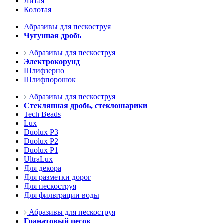
Литая
Колотая
Абразивы для пескоструя
Чугунная дробь
Абразивы для пескоструя
Электрокорунд
Шлифзерно
Шлифпорошок
Абразивы для пескоструя
Стеклянная дробь, стеклошарики
Tech Beads
Lux
Duolux P3
Duolux P2
Duolux P1
UltraLux
Для декора
Для разметки дорог
Для пескоструя
Для фильтрации воды
Абразивы для пескоструя
Гранатовый песок