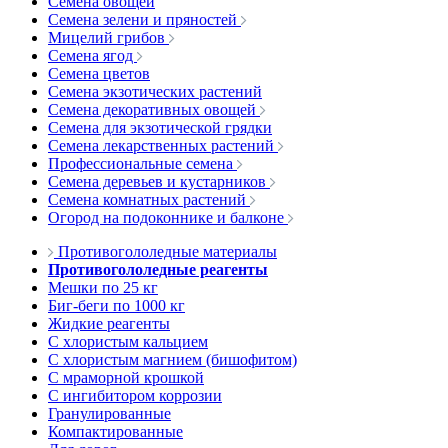
Семена овощей
Семена зелени и пряностей
Мицелий грибов
Семена ягод
Семена цветов
Семена экзотических растений
Семена декоративных овощей
Семена для экзотической грядки
Семена лекарственных растений
Профессиональные семена
Семена деревьев и кустарников
Семена комнатных растений
Огород на подоконнике и балконе
Противогололедные материалы
Противогололедные реагенты
Мешки по 25 кг
Биг-беги по 1000 кг
Жидкие реагенты
С хлористым кальцием
С хлористым магнием (бишофитом)
С мраморной крошкой
С ингибитором коррозии
Гранулированные
Компактированные