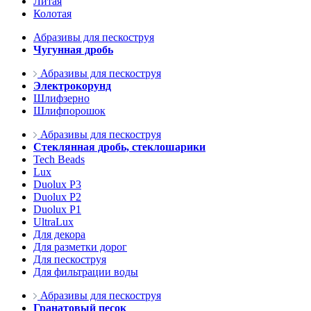
Литая
Колотая
Абразивы для пескоструя
Чугунная дробь
Абразивы для пескоструя
Электрокорунд
Шлифзерно
Шлифпорошок
Абразивы для пескоструя
Стеклянная дробь, стеклошарики
Tech Beads
Lux
Duolux P3
Duolux P2
Duolux P1
UltraLux
Для декора
Для разметки дорог
Для пескоструя
Для фильтрации воды
Абразивы для пескоструя
Гранатовый песок