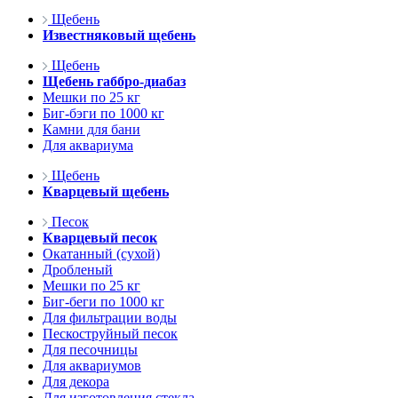
Щебень
Известняковый щебень
Щебень
Щебень габбро-диабаз
Мешки по 25 кг
Биг-бэги по 1000 кг
Камни для бани
Для аквариума
Щебень
Кварцевый щебень
Песок
Кварцевый песок
Окатанный (сухой)
Дробленый
Мешки по 25 кг
Биг-беги по 1000 кг
Для фильтрации воды
Пескоструйный песок
Для песочницы
Для аквариумов
Для декора
Для изготовления стекла