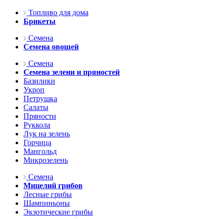
Топливо для дома
Брикеты
Семена
Семена овощей
Семена
Семена зелени и пряностей
Базилики
Укроп
Петрушка
Салаты
Пряности
Руккола
Лук на зелень
Горчица
Мангольд
Микрозелень
Семена
Мицелий грибов
Лесные грибы
Шампиньоны
Экзотические грибы