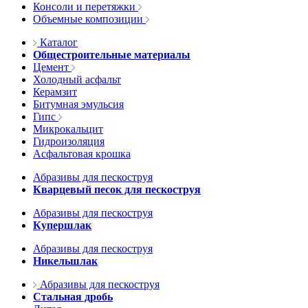
Консоли и перетяжки
Объемные композиции
Каталог
Общестроительные материалы
Цемент
Холодный асфальт
Керамзит
Битумная эмульсия
Гипс
Микрокальцит
Гидроизоляция
Асфальтовая крошка
Абразивы для пескоструя
Кварцевый песок для пескоструя
Абразивы для пескоструя
Купершлак
Абразивы для пескоструя
Никельшлак
Абразивы для пескоструя
Стальная дробь