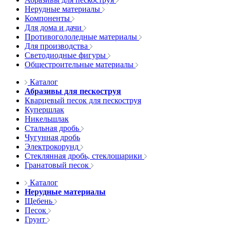
Нерудные материалы
Компоненты
Для дома и дачи
Противогололедные материалы
Для производства
Светодиодные фигуры
Общестроительные материалы
Каталог
Абразивы для пескоструя
Кварцевый песок для пескоструя
Купершлак
Никельшлак
Стальная дробь
Чугунная дробь
Электрокорунд
Стеклянная дробь, стеклошарики
Гранатовый песок
Каталог
Нерудные материалы
Щебень
Песок
Грунт