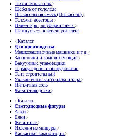
Техническая соль
Щебень от гололеда
Пескосоляная смесь (Пескосоль)
Тележки дозаторы
Инвентарь для уборки снега
Шампунь от остатков реагента
Каталог
Для производства
Мешкозашивочные машинки и т.д.
Запайщики и комплектующие
Вакуумные упаковщики
Термоусадочное оборудование
Тент строительный
Упаковочные материалы и тара
Нитритная соль
Животноводство
Каталог
Светодиодные фигуры
Арки
Елки
Животные
Изделия из мишуры
Каркасные композиции