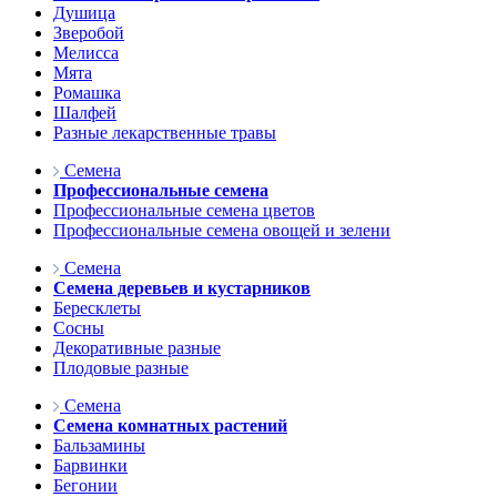
Душица
Зверобой
Мелисса
Мята
Ромашка
Шалфей
Разные лекарственные травы
Семена
Профессиональные семена
Профессиональные семена цветов
Профессиональные семена овощей и зелени
Семена
Семена деревьев и кустарников
Бересклеты
Сосны
Декоративные разные
Плодовые разные
Семена
Семена комнатных растений
Бальзамины
Барвинки
Бегонии