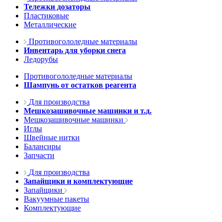
Тележки дозаторы
Пластиковые
Металлические
Противогололедные материалы
Инвентарь для уборки снега
Ледорубы
Противогололедные материалы
Шампунь от остатков реагента
Для производства
Мешкозашивочные машинки и т.д.
Мешкозашивочные машинки
Иглы
Швейные нитки
Балансиры
Запчасти
Для производства
Запайщики и комплектующие
Запайщики
Вакуумные пакеты
Комплектующие