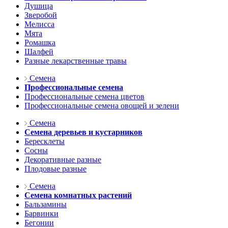
Душица
Зверобой
Мелисса
Мята
Ромашка
Шалфей
Разные лекарственные травы
Семена
Профессиональные семена
Профессиональные семена цветов
Профессиональные семена овощей и зелени
Семена
Семена деревьев и кустарников
Бересклеты
Сосны
Декоративные разные
Плодовые разные
Семена
Семена комнатных растений
Бальзамины
Барвинки
Бегонии