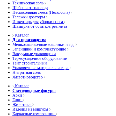
Техническая соль
Щебень от гололеда
Пескосоляная смесь (Пескосоль)
Тележки дозаторы
Инвентарь для уборки снега
Шампунь от остатков реагента
Каталог
Для производства
Мешкозашивочные машинки и т.д.
Запайщики и комплектующие
Вакуумные упаковщики
Термоусадочное оборудование
Тент строительный
Упаковочные материалы и тара
Нитритная соль
Животноводство
Каталог
Светодиодные фигуры
Арки
Елки
Животные
Изделия из мишуры
Каркасные композиции