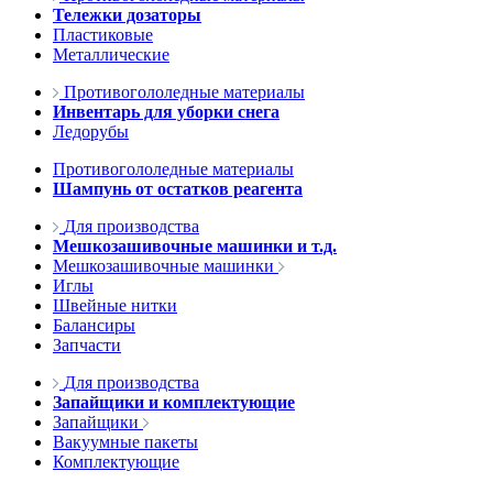
Тележки дозаторы
Пластиковые
Металлические
Противогололедные материалы
Инвентарь для уборки снега
Ледорубы
Противогололедные материалы
Шампунь от остатков реагента
Для производства
Мешкозашивочные машинки и т.д.
Мешкозашивочные машинки
Иглы
Швейные нитки
Балансиры
Запчасти
Для производства
Запайщики и комплектующие
Запайщики
Вакуумные пакеты
Комплектующие