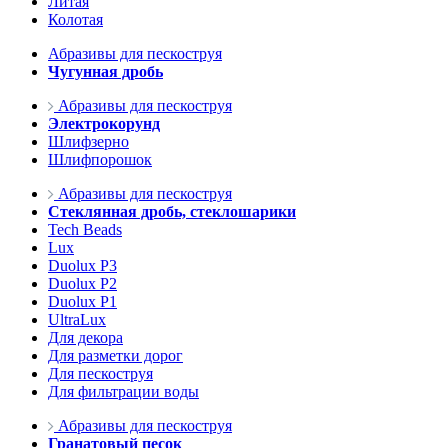
Литая
Колотая
Абразивы для пескоструя
Чугунная дробь
Абразивы для пескоструя
Электрокорунд
Шлифзерно
Шлифпорошок
Абразивы для пескоструя
Стеклянная дробь, стеклошарики
Tech Beads
Lux
Duolux P3
Duolux P2
Duolux P1
UltraLux
Для декора
Для разметки дорог
Для пескоструя
Для фильтрации воды
Абразивы для пескоструя
Гранатовый песок