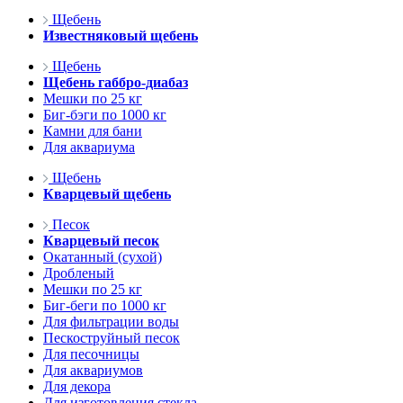
Щебень
Известняковый щебень
Щебень
Щебень габбро-диабаз
Мешки по 25 кг
Биг-бэги по 1000 кг
Камни для бани
Для аквариума
Щебень
Кварцевый щебень
Песок
Кварцевый песок
Окатанный (сухой)
Дробленый
Мешки по 25 кг
Биг-беги по 1000 кг
Для фильтрации воды
Пескоструйный песок
Для песочницы
Для аквариумов
Для декора
Для изготовления стекла