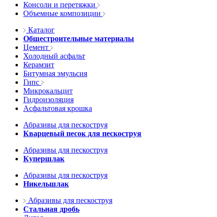
Консоли и перетяжки
Объемные композиции
Каталог
Общестроительные материалы
Цемент
Холодный асфальт
Керамзит
Битумная эмульсия
Гипс
Микрокальцит
Гидроизоляция
Асфальтовая крошка
Абразивы для пескоструя
Кварцевый песок для пескоструя
Абразивы для пескоструя
Купершлак
Абразивы для пескоструя
Никельшлак
Абразивы для пескоструя
Стальная дробь