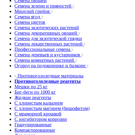
Семена овощей
Семена зелени и пряностей
Мицелий грибов
Семена ягод
Семена цветов
Семена экзотических растений
Семена декоративных овощей
Семена для экзотической грядки
Семена лекарственных растений
Профессиональные семена
Семена деревьев и кустарников
Семена комнатных растений
Огород на подоконнике и балконе
Противогололедные материалы
Противогололедные реагенты
Мешки по 25 кг
Биг-беги по 1000 кг
Жидкие реагенты
С хлористым кальцием
С хлористым магнием (бишофитом)
С мраморной крошкой
С ингибитором коррозии
Гранулированные
Компактированные