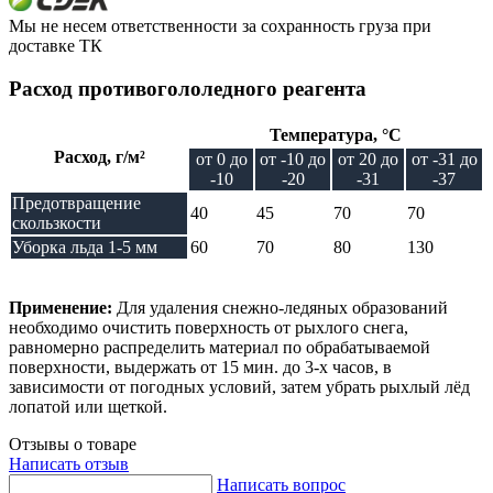
Мы не несем ответственности за сохранность груза при
доставке ТК
Расход противогололедного реагента
Температура, °C
Расход, г/м²
от 0 до
от -10 до
от 20 до
от -31 до
-10
-20
-31
-37
Предотвращение
40
45
70
70
скользкости
Уборка льда 1-5 мм
60
70
80
130
Применение:
Для удаления снежно-ледяных образований
необходимо очистить поверхность от рыхлого снега,
равномерно распределить материал по обрабатываемой
поверхности, выдержать от 15 мин. до 3-х часов, в
зависимости от погодных условий, затем убрать рыхлый лёд
лопатой или щеткой.
Отзывы о товаре
Написать отзыв
Написать вопрос