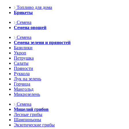
Топливо для дома
Брикеты
Семена
Семена овощей
Семена
Семена зелени и пряностей
Базилики
Укроп
Петрушка
Салаты
Пряности
Руккола
Лук на зелень
Горчица
Мангольд
Микрозелень
Семена
Мицелий грибов
Лесные грибы
Шампиньоны
Экзотические грибы