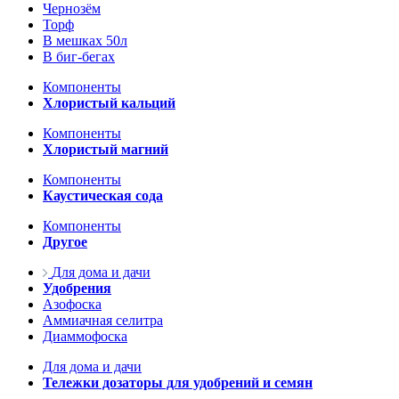
Чернозём
Торф
В мешках 50л
В биг-бегах
Компоненты
Хлористый кальций
Компоненты
Хлористый магний
Компоненты
Каустическая сода
Компоненты
Другое
Для дома и дачи
Удобрения
Азофоска
Аммиачная селитра
Диаммофоска
Для дома и дачи
Тележки дозаторы для удобрений и семян