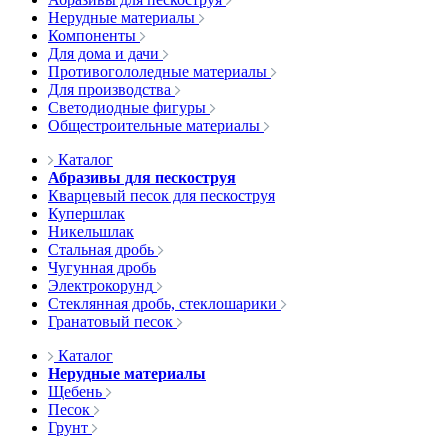
Нерудные материалы
Компоненты
Для дома и дачи
Противогололедные материалы
Для производства
Светодиодные фигуры
Общестроительные материалы
Каталог
Абразивы для пескоструя
Кварцевый песок для пескоструя
Купершлак
Никельшлак
Стальная дробь
Чугунная дробь
Электрокорунд
Стеклянная дробь, стеклошарики
Гранатовый песок
Каталог
Нерудные материалы
Щебень
Песок
Грунт