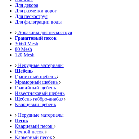
Для декора
Для разметки дорог
Для пескоструя
Для фильтрации воды
Абразивы для пескоструя
Гранатовый песок
30/60 Mesh
80 Mesh
120 Mesh
Нерудные материалы
Щебень
Гранитный щебень
Мраморный щебень
Гравийный щебень
Известняковый щебень
Щебень габбро-диабаз
Кварцевый щебень
Нерудные материалы
Песок
Кварцевый песок
Речной песок
Карьерный песок