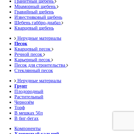
Гранитный щебень
Мраморный щебень
Гравийный щебень
Известняковый щебень
Щебень габбро-диабаз
Кварцевый щебень
Нерудные материалы
Песок
Кварцевый песок
Речной песок
Карьерный песок
Песок для строительства
Стеклянный песок
Нерудные материалы
Грунт
Плодородный
Растительный
Чернозём
Торф
В мешках 50л
В биг-бегах
Компоненты
Хлористый кальций