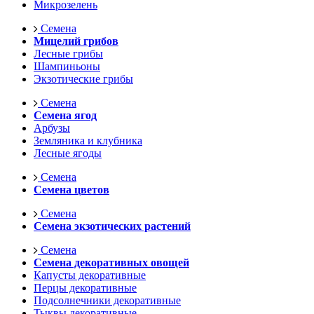
Микрозелень
Семена
Мицелий грибов
Лесные грибы
Шампиньоны
Экзотические грибы
Семена
Семена ягод
Арбузы
Земляника и клубника
Лесные ягоды
Семена
Семена цветов
Семена
Семена экзотических растений
Семена
Семена декоративных овощей
Капусты декоративные
Перцы декоративные
Подсолнечники декоративные
Тыквы декоративные