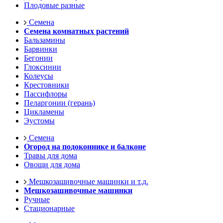
Плодовые разные
Семена
Семена комнатных растений
Бальзамины
Барвинки
Бегонии
Глоксинии
Колеусы
Крестовники
Пассифлоры
Пеларгонии (герань)
Цикламены
Эустомы
Семена
Огород на подоконнике и балконе
Травы для дома
Овощи для дома
Мешкозашивочные машинки и т.д.
Мешкозашивочные машинки
Ручные
Стационарные