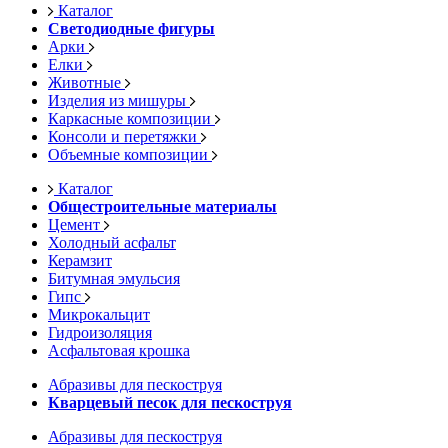
Каталог
Светодиодные фигуры
Арки
Елки
Животные
Изделия из мишуры
Каркасные композиции
Консоли и перетяжки
Объемные композиции
Каталог
Общестроительные материалы
Цемент
Холодный асфальт
Керамзит
Битумная эмульсия
Гипс
Микрокальцит
Гидроизоляция
Асфальтовая крошка
Абразивы для пескоструя
Кварцевый песок для пескоструя
Абразивы для пескоструя