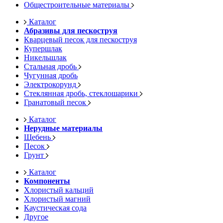
Общестроительные материалы
Каталог
Абразивы для пескоструя
Кварцевый песок для пескоструя
Купершлак
Никельшлак
Стальная дробь
Чугунная дробь
Электрокорунд
Стеклянная дробь, стеклошарики
Гранатовый песок
Каталог
Нерудные материалы
Щебень
Песок
Грунт
Каталог
Компоненты
Хлористый кальций
Хлористый магний
Каустическая сода
Другое