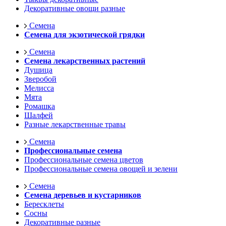
Декоративные овощи разные
Семена
Семена для экзотической грядки
Семена
Семена лекарственных растений
Душица
Зверобой
Мелисса
Мята
Ромашка
Шалфей
Разные лекарственные травы
Семена
Профессиональные семена
Профессиональные семена цветов
Профессиональные семена овощей и зелени
Семена
Семена деревьев и кустарников
Бересклеты
Сосны
Декоративные разные