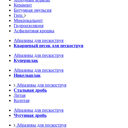
Керамзит
Битумная эмульсия
Гипс
Микрокальцит
Гидроизоляция
Асфальтовая крошка
Абразивы для пескоструя
Кварцевый песок для пескоструя
Абразивы для пескоструя
Купершлак
Абразивы для пескоструя
Никельшлак
Абразивы для пескоструя
Стальная дробь
Литая
Колотая
Абразивы для пескоструя
Чугунная дробь
Абразивы для пескоструя