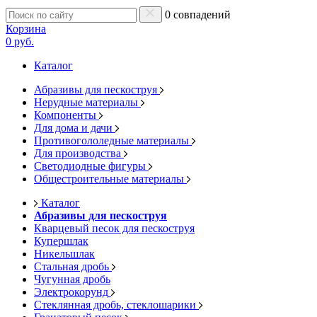
0 совпадений
Корзина
0 руб.
Каталог
Абразивы для пескоструя
Нерудные материалы
Компоненты
Для дома и дачи
Противогололедные материалы
Для производства
Светодиодные фигуры
Общестроительные материалы
Каталог
Абразивы для пескоструя
Кварцевый песок для пескоструя
Купершлак
Никельшлак
Стальная дробь
Чугунная дробь
Электрокорунд
Стеклянная дробь, стеклошарики