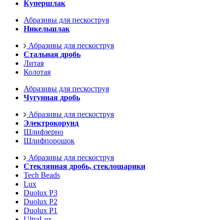
Купершлак
Абразивы для пескоструя
Никельшлак
Абразивы для пескоструя
Стальная дробь
Литая
Колотая
Абразивы для пескоструя
Чугунная дробь
Абразивы для пескоструя
Электрокорунд
Шлифзерно
Шлифпорошок
Абразивы для пескоструя
Стеклянная дробь, стеклошарики
Tech Beads
Lux
Duolux P3
Duolux P2
Duolux P1
UltraLux