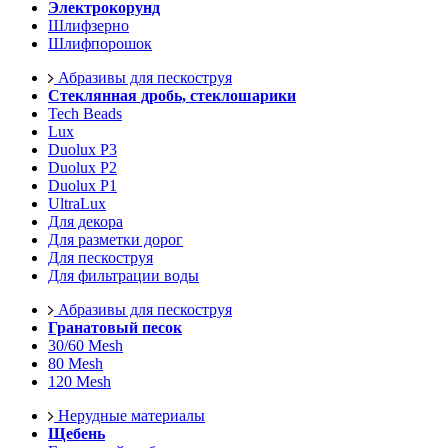
Электрокорунд
Шлифзерно
Шлифпорошок
Абразивы для пескоструя
Стеклянная дробь, стеклошарики
Tech Beads
Lux
Duolux P3
Duolux P2
Duolux P1
UltraLux
Для декора
Для разметки дорог
Для пескоструя
Для фильтрации воды
Абразивы для пескоструя
Гранатовый песок
30/60 Mesh
80 Mesh
120 Mesh
Нерудные материалы
Щебень