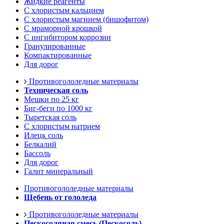
Жидкие реагенты
С хлористым кальцием
С хлористым магнием (бишофитом)
С мраморной крошкой
С ингибитором коррозии
Гранулированные
Компактированные
Для дорог
Противогололедные материалы
Техническая соль
Мешки по 25 кг
Биг-беги по 1000 кг
Тыретская соль
С хлористым натрием
Илецк соль
Белкалий
Бассоль
Для дорог
Галит минеральный
Противогололедные материалы
Щебень от гололеда
Противогололедные материалы
Пескосоляная смесь (Пескосоль)