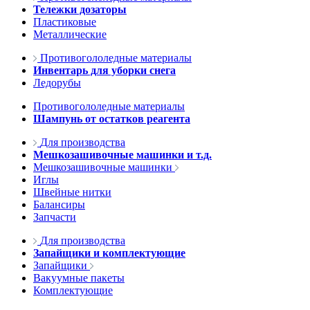
Тележки дозаторы
Пластиковые
Металлические
Противогололедные материалы
Инвентарь для уборки снега
Ледорубы
Противогололедные материалы
Шампунь от остатков реагента
Для производства
Мешкозашивочные машинки и т.д.
Мешкозашивочные машинки
Иглы
Швейные нитки
Балансиры
Запчасти
Для производства
Запайщики и комплектующие
Запайщики
Вакуумные пакеты
Комплектующие