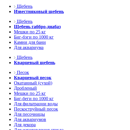
Щебень
Известняковый щебень
Щебень
Щебень габбро-диабаз
Мешки по 25 кг
Биг-бэги по 1000 кг
Камни для бани
Для аквариума
Щебень
Кварцевый щебень
Песок
Кварцевый песок
Окатанный (сухой)
Дробленый
Мешки по 25 кг
Биг-беги по 1000 кг
Для фильтрации воды
Пескоструйный песок
Для песочницы
Для аквариумов
Для декора
Для изготовления стекла