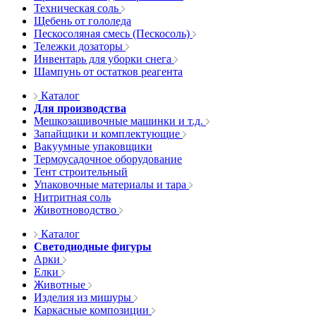
Техническая соль
Щебень от гололеда
Пескосоляная смесь (Пескосоль)
Тележки дозаторы
Инвентарь для уборки снега
Шампунь от остатков реагента
Каталог
Для производства
Мешкозашивочные машинки и т.д.
Запайщики и комплектующие
Вакуумные упаковщики
Термоусадочное оборудование
Тент строительный
Упаковочные материалы и тара
Нитритная соль
Животноводство
Каталог
Светодиодные фигуры
Арки
Елки
Животные
Изделия из мишуры
Каркасные композиции