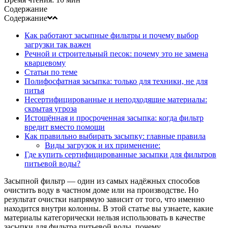
Содержание
Содержание
Как работают засыпные фильтры и почему выбор
загрузки так важен
Речной и строительный песок: почему это не замена
кварцевому
Статьи по теме
Полифосфатная засыпка: только для техники, не для
питья
Несертифицированные и неподходящие материалы:
скрытая угроза
Истощённая и просроченная засыпка: когда фильтр
вредит вместо помощи
Как правильно выбирать засыпку: главные правила
Виды загрузок и их применение:
Где купить сертифицированные засыпки для фильтров
питьевой воды?
Засыпной фильтр — один из самых надёжных способов
очистить воду в частном доме или на производстве. Но
результат очистки напрямую зависит от того, что именно
находится внутри колонны. В этой статье вы узнаете, какие
материалы категорически нельзя использовать в качестве
засыпки для фильтра питьевой воды, почему