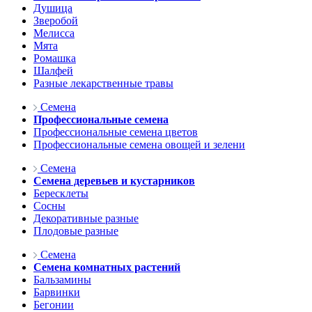
Душица
Зверобой
Мелисса
Мята
Ромашка
Шалфей
Разные лекарственные травы
Семена
Профессиональные семена
Профессиональные семена цветов
Профессиональные семена овощей и зелени
Семена
Семена деревьев и кустарников
Бересклеты
Сосны
Декоративные разные
Плодовые разные
Семена
Семена комнатных растений
Бальзамины
Барвинки
Бегонии