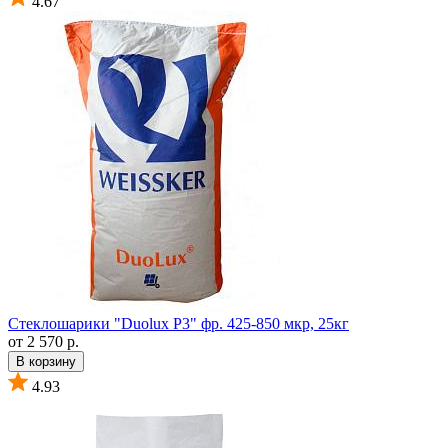
4.67
Стеклошарики "Duolux P3" фр. 425-850 мкр, 25кг
от 2 570 р.
В корзину
4.93