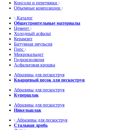
Консоли и перетяжки
Объемные композиции
Каталог
Общестроительные материалы
Цемент
Холодный асфальт
Керамзит
Битумная эмульсия
Гипс
Микрокальцит
Гидроизоляция
Асфальтовая крошка
Абразивы для пескоструя
Кварцевый песок для пескоструя
Абразивы для пескоструя
Купершлак
Абразивы для пескоструя
Никельшлак
Абразивы для пескоструя
Стальная дробь