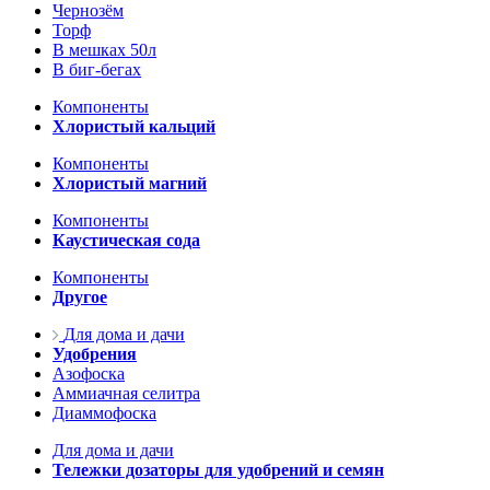
Чернозём
Торф
В мешках 50л
В биг-бегах
Компоненты
Хлористый кальций
Компоненты
Хлористый магний
Компоненты
Каустическая сода
Компоненты
Другое
Для дома и дачи
Удобрения
Азофоска
Аммиачная селитра
Диаммофоска
Для дома и дачи
Тележки дозаторы для удобрений и семян