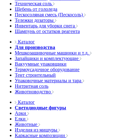
Техническая соль
Щебень от гололеда
Пескосоляная смесь (Пескосоль)
Тележки дозаторы
Инвентарь для уборки снега
Шампунь от остатков реагента
Каталог
Для производства
Мешкозашивочные машинки и т.д.
Запайщики и комплектующие
Вакуумные упаковщики
Термоусадочное оборудование
Тент строительный
Упаковочные материалы и тара
Нитритная соль
Животноводство
Каталог
Светодиодные фигуры
Арки
Елки
Животные
Изделия из мишуры
Каркасные композиции