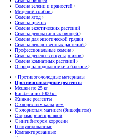
Семена овощей
Семена зелени и пряностей
Мицелий грибов
Семена ягод
Семена цветов
Семена экзотических растений
Семена декоративных овощей
Семена для экзотической грядки
Семена лекарственных растений
Профессиональные семена
Семена деревьев и кустарников
Семена комнатных растений
Огород на подоконнике и балконе
Противогололедные материалы
Противогололедные реагенты
Мешки по 25 кг
Биг-беги по 1000 кг
Жидкие реагенты
С хлористым кальцием
С хлористым магнием (бишофитом)
С мраморной крошкой
С ингибитором коррозии
Гранулированные
Компактированные