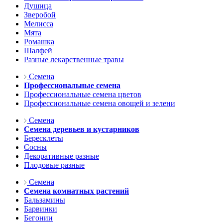
Душица
Зверобой
Мелисса
Мята
Ромашка
Шалфей
Разные лекарственные травы
Семена
Профессиональные семена
Профессиональные семена цветов
Профессиональные семена овощей и зелени
Семена
Семена деревьев и кустарников
Бересклеты
Сосны
Декоративные разные
Плодовые разные
Семена
Семена комнатных растений
Бальзамины
Барвинки
Бегонии