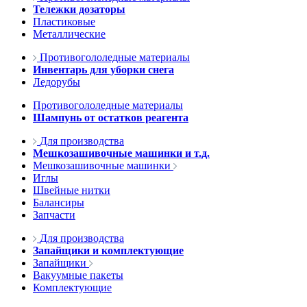
Тележки дозаторы
Пластиковые
Металлические
Противогололедные материалы
Инвентарь для уборки снега
Ледорубы
Противогололедные материалы
Шампунь от остатков реагента
Для производства
Мешкозашивочные машинки и т.д.
Мешкозашивочные машинки
Иглы
Швейные нитки
Балансиры
Запчасти
Для производства
Запайщики и комплектующие
Запайщики
Вакуумные пакеты
Комплектующие