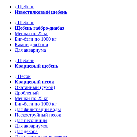
Щебень
Известняковый щебень
Щебень
Щебень габбро-диабаз
Мешки по 25 кг
Биг-бэги по 1000 кг
Камни для бани
Для аквариума
Щебень
Кварцевый щебень
Песок
Кварцевый песок
Окатанный (сухой)
Дробленый
Мешки по 25 кг
Биг-беги по 1000 кг
Для фильтрации воды
Пескоструйный песок
Для песочницы
Для аквариумов
Для декора
Для изготовления стекла