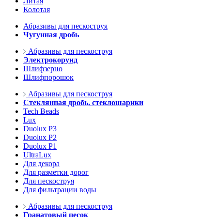
Литая
Колотая
Абразивы для пескоструя
Чугунная дробь
Абразивы для пескоструя
Электрокорунд
Шлифзерно
Шлифпорошок
Абразивы для пескоструя
Стеклянная дробь, стеклошарики
Tech Beads
Lux
Duolux P3
Duolux P2
Duolux P1
UltraLux
Для декора
Для разметки дорог
Для пескоструя
Для фильтрации воды
Абразивы для пескоструя
Гранатовый песок