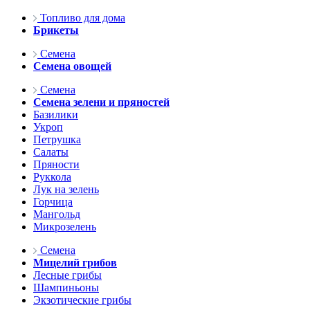
Топливо для дома
Брикеты
Семена
Семена овощей
Семена
Семена зелени и пряностей
Базилики
Укроп
Петрушка
Салаты
Пряности
Руккола
Лук на зелень
Горчица
Мангольд
Микрозелень
Семена
Мицелий грибов
Лесные грибы
Шампиньоны
Экзотические грибы