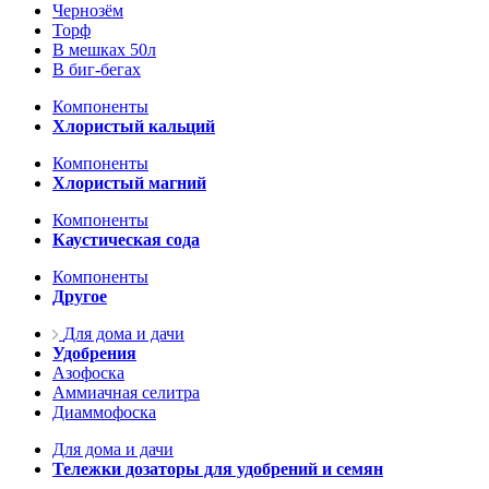
Чернозём
Торф
В мешках 50л
В биг-бегах
Компоненты
Хлористый кальций
Компоненты
Хлористый магний
Компоненты
Каустическая сода
Компоненты
Другое
Для дома и дачи
Удобрения
Азофоска
Аммиачная селитра
Диаммофоска
Для дома и дачи
Тележки дозаторы для удобрений и семян