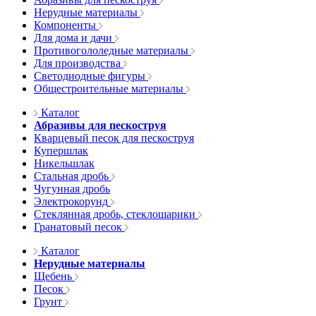
Нерудные материалы
Компоненты
Для дома и дачи
Противогололедные материалы
Для производства
Светодиодные фигуры
Общестроительные материалы
Каталог
Абразивы для пескоструя
Кварцевый песок для пескоструя
Купершлак
Никельшлак
Стальная дробь
Чугунная дробь
Электрокорунд
Стеклянная дробь, стеклошарики
Гранатовый песок
Каталог
Нерудные материалы
Щебень
Песок
Грунт