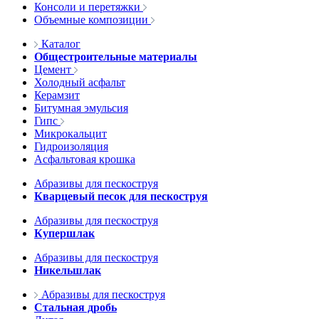
Консоли и перетяжки
Объемные композиции
Каталог
Общестроительные материалы
Цемент
Холодный асфальт
Керамзит
Битумная эмульсия
Гипс
Микрокальцит
Гидроизоляция
Асфальтовая крошка
Абразивы для пескоструя
Кварцевый песок для пескоструя
Абразивы для пескоструя
Купершлак
Абразивы для пескоструя
Никельшлак
Абразивы для пескоструя
Стальная дробь