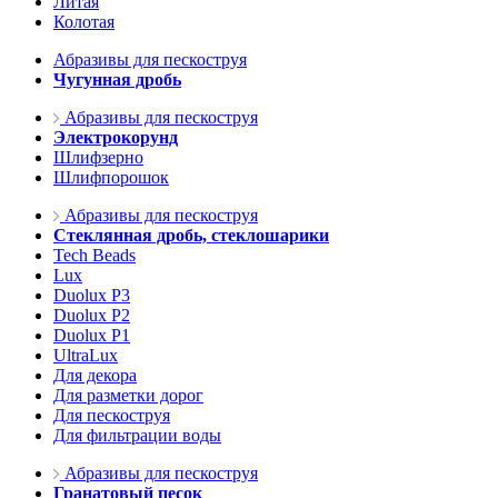
Литая
Колотая
Абразивы для пескоструя
Чугунная дробь
Абразивы для пескоструя
Электрокорунд
Шлифзерно
Шлифпорошок
Абразивы для пескоструя
Стеклянная дробь, стеклошарики
Tech Beads
Lux
Duolux P3
Duolux P2
Duolux P1
UltraLux
Для декора
Для разметки дорог
Для пескоструя
Для фильтрации воды
Абразивы для пескоструя
Гранатовый песок