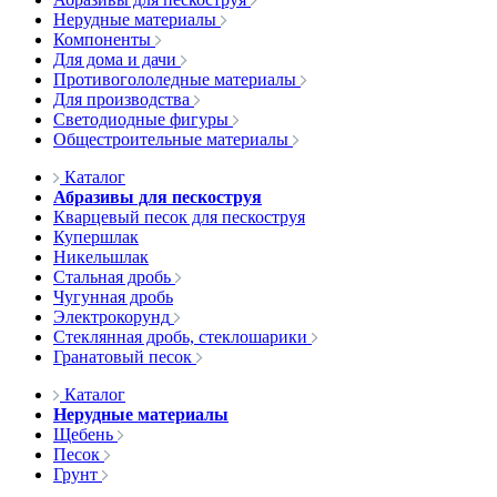
Нерудные материалы
Компоненты
Для дома и дачи
Противогололедные материалы
Для производства
Светодиодные фигуры
Общестроительные материалы
Каталог
Абразивы для пескоструя
Кварцевый песок для пескоструя
Купершлак
Никельшлак
Стальная дробь
Чугунная дробь
Электрокорунд
Стеклянная дробь, стеклошарики
Гранатовый песок
Каталог
Нерудные материалы
Щебень
Песок
Грунт