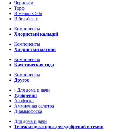
Чернозём
Торф
В мешках 50л
В биг-бегах
Компоненты
Хлористый кальций
Компоненты
Хлористый магний
Компоненты
Каустическая сода
Компоненты
Другое
Для дома и дачи
Удобрения
Азофоска
Аммиачная селитра
Диаммофоска
Для дома и дачи
Тележки дозаторы для удобрений и семян