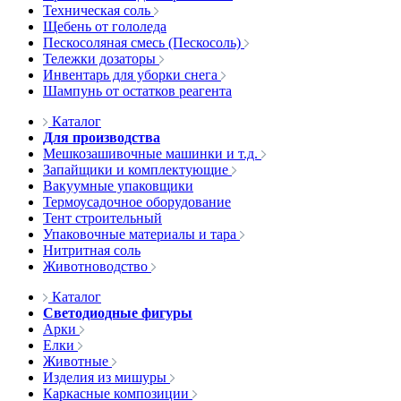
Техническая соль
Щебень от гололеда
Пескосоляная смесь (Пескосоль)
Тележки дозаторы
Инвентарь для уборки снега
Шампунь от остатков реагента
Каталог
Для производства
Мешкозашивочные машинки и т.д.
Запайщики и комплектующие
Вакуумные упаковщики
Термоусадочное оборудование
Тент строительный
Упаковочные материалы и тара
Нитритная соль
Животноводство
Каталог
Светодиодные фигуры
Арки
Елки
Животные
Изделия из мишуры
Каркасные композиции