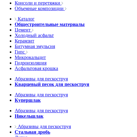
Консоли и перетяжки
Объемные композиции
Каталог
Общестроительные материалы
Цемент
Холодный асфальт
Керамзит
Битумная эмульсия
Гипс
Микрокальцит
Гидроизоляция
Асфальтовая крошка
Абразивы для пескоструя
Кварцевый песок для пескоструя
Абразивы для пескоструя
Купершлак
Абразивы для пескоструя
Никельшлак
Абразивы для пескоструя
Стальная дробь