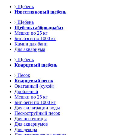
Щебень
Известняковый щебень
Щебень
Щебень габбро-диабаз
Мешки по 25 кг
Биг-бэги по 1000 кг
Камни для бани
Для аквариума
Щебень
Кварцевый щебень
Песок
Кварцевый песок
Окатанный (сухой)
Дробленый
Мешки по 25 кг
Биг-беги по 1000 кг
Для фильтрации воды
Пескоструйный песок
Для песочницы
Для аквариумов
Для декора
Для изготовления стекла