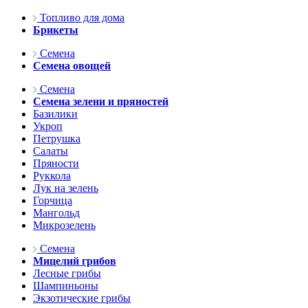
Топливо для дома
Брикеты
Семена
Семена овощей
Семена
Семена зелени и пряностей
Базилики
Укроп
Петрушка
Салаты
Пряности
Руккола
Лук на зелень
Горчица
Мангольд
Микрозелень
Семена
Мицелий грибов
Лесные грибы
Шампиньоны
Экзотические грибы