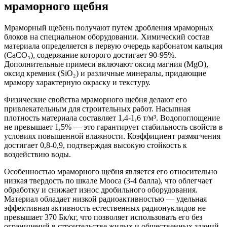
мраморного щебня
Мраморный щебень получают путем дробления мраморных
блоков на специальном оборудовании. Химический состав
материала определяется в первую очередь карбонатом кальция
(CaCO₃), содержание которого достигает 90-95%.
Дополнительные примеси включают оксид магния (MgO),
оксид кремния (SiO₂) и различные минералы, придающие
мрамору характерную окраску и текстуру.
Физические свойства мраморного щебня делают его
привлекательным для строительных работ. Насыпная
плотность материала составляет 1,4-1,6 т/м³. Водопоглощение
не превышает 1,5% — это гарантирует стабильность свойств в
условиях повышенной влажности. Коэффициент размягчения
достигает 0,8-0,9, подтверждая высокую стойкость к
воздействию воды.
Особенностью мраморного щебня является его относительно
низкая твердость по шкале Мооса (3-4 балла), что облегчает
обработку и снижает износ дробильного оборудования.
Материал обладает низкой радиоактивностью — удельная
эффективная активность естественных радионуклидов не
превышает 370 Бк/кг, что позволяет использовать его без
ограничений в строительстве жилых и общественных зданий.