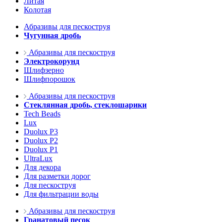
Литая
Колотая
Абразивы для пескоструя
Чугунная дробь
Абразивы для пескоструя
Электрокорунд
Шлифзерно
Шлифпорошок
Абразивы для пескоструя
Стеклянная дробь, стеклошарики
Tech Beads
Lux
Duolux P3
Duolux P2
Duolux P1
UltraLux
Для декора
Для разметки дорог
Для пескоструя
Для фильтрации воды
Абразивы для пескоструя
Гранатовый песок