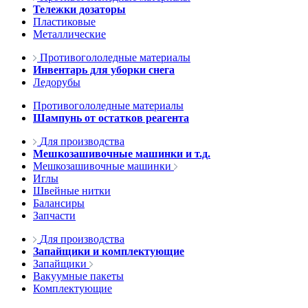
Тележки дозаторы
Пластиковые
Металлические
Противогололедные материалы
Инвентарь для уборки снега
Ледорубы
Противогололедные материалы
Шампунь от остатков реагента
Для производства
Мешкозашивочные машинки и т.д.
Мешкозашивочные машинки
Иглы
Швейные нитки
Балансиры
Запчасти
Для производства
Запайщики и комплектующие
Запайщики
Вакуумные пакеты
Комплектующие