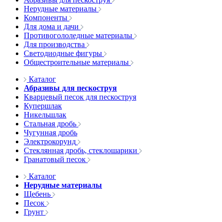
Нерудные материалы
Компоненты
Для дома и дачи
Противогололедные материалы
Для производства
Светодиодные фигуры
Общестроительные материалы
Каталог
Абразивы для пескоструя
Кварцевый песок для пескоструя
Купершлак
Никельшлак
Стальная дробь
Чугунная дробь
Электрокорунд
Стеклянная дробь, стеклошарики
Гранатовый песок
Каталог
Нерудные материалы
Щебень
Песок
Грунт