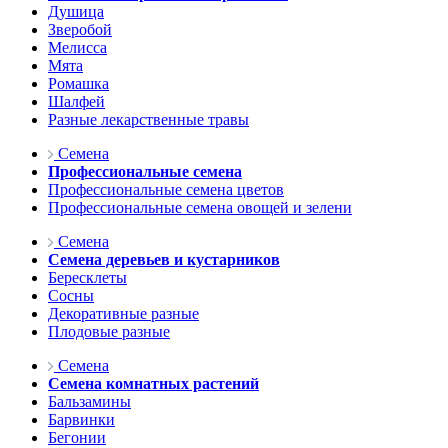
Душица
Зверобой
Мелисса
Мята
Ромашка
Шалфей
Разные лекарственные травы
Семена
Профессиональные семена
Профессиональные семена цветов
Профессиональные семена овощей и зелени
Семена
Семена деревьев и кустарников
Бересклеты
Сосны
Декоративные разные
Плодовые разные
Семена
Семена комнатных растений
Бальзамины
Барвинки
Бегонии