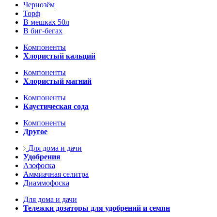
Чернозём
Торф
В мешках 50л
В биг-бегах
Компоненты
Хлористый кальций
Компоненты
Хлористый магний
Компоненты
Каустическая сода
Компоненты
Другое
Для дома и дачи
Удобрения
Азофоска
Аммиачная селитра
Диаммофоска
Для дома и дачи
Тележки дозаторы для удобрений и семян