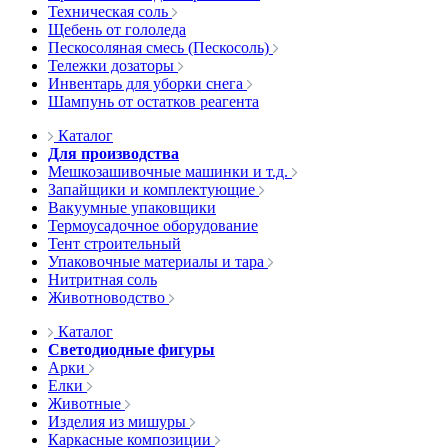
Техническая соль
Щебень от гололеда
Пескосоляная смесь (Пескосоль)
Тележки дозаторы
Инвентарь для уборки снега
Шампунь от остатков реагента
Каталог
Для производства
Мешкозашивочные машинки и т.д.
Запайщики и комплектующие
Вакуумные упаковщики
Термоусадочное оборудование
Тент строительный
Упаковочные материалы и тара
Нитритная соль
Животноводство
Каталог
Светодиодные фигуры
Арки
Елки
Животные
Изделия из мишуры
Каркасные композиции