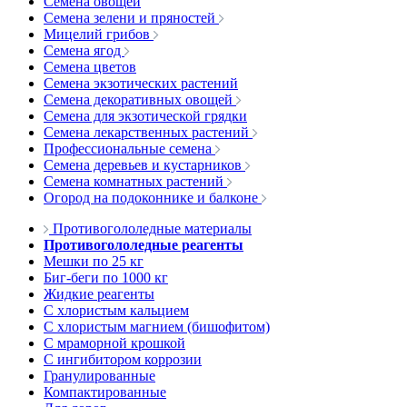
Семена овощей
Семена зелени и пряностей
Мицелий грибов
Семена ягод
Семена цветов
Семена экзотических растений
Семена декоративных овощей
Семена для экзотической грядки
Семена лекарственных растений
Профессиональные семена
Семена деревьев и кустарников
Семена комнатных растений
Огород на подоконнике и балконе
Противогололедные материалы
Противогололедные реагенты
Мешки по 25 кг
Биг-беги по 1000 кг
Жидкие реагенты
С хлористым кальцием
С хлористым магнием (бишофитом)
С мраморной крошкой
С ингибитором коррозии
Гранулированные
Компактированные