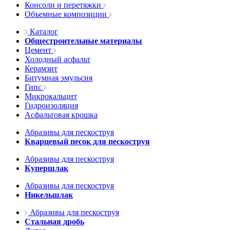
Консоли и перетяжки
Объемные композиции
Каталог
Общестроительные материалы
Цемент
Холодный асфальт
Керамзит
Битумная эмульсия
Гипс
Микрокальцит
Гидроизоляция
Асфальтовая крошка
Абразивы для пескоструя
Кварцевый песок для пескоструя
Абразивы для пескоструя
Купершлак
Абразивы для пескоструя
Никельшлак
Абразивы для пескоструя
Стальная дробь