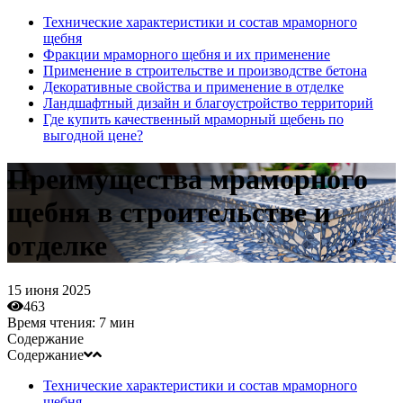
Технические характеристики и состав мраморного
щебня
Фракции мраморного щебня и их применение
Применение в строительстве и производстве бетона
Декоративные свойства и применение в отделке
Ландшафтный дизайн и благоустройство территорий
Где купить качественный мраморный щебень по
выгодной цене?
Преимущества мраморного
щебня в строительстве и
отделке
15 июня 2025
463
Время чтения:
7 мин
Содержание
Содержание
Технические характеристики и состав мраморного
щебня