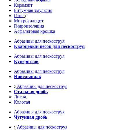
Керамзит
Битумная эмульсия
Гипс
Микрокальцит
Гидроизоляция
Асфальтовая крошка
Абразивы для пескоструя
Кварцевый песок для пескоструя
Абразивы для пескоструя
Купершлак
Абразивы для пескоструя
Никельшлак
Абразивы для пескоструя
Стальная дробь
Литая
Колотая
Абразивы для пескоструя
Чугунная дробь
Абразивы для пескоструя