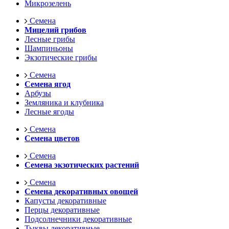
Микрозелень
Семена
Мицелий грибов
Лесные грибы
Шампиньоны
Экзотические грибы
Семена
Семена ягод
Арбузы
Земляника и клубника
Лесные ягоды
Семена
Семена цветов
Семена
Семена экзотических растений
Семена
Семена декоративных овощей
Капусты декоративные
Перцы декоративные
Подсолнечники декоративные
Тыквы декоративные