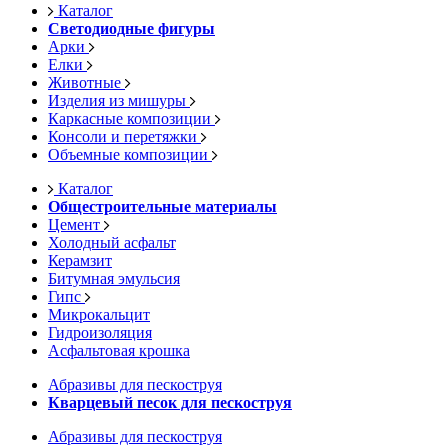
Каталог
Светодиодные фигуры
Арки
Елки
Животные
Изделия из мишуры
Каркасные композиции
Консоли и перетяжки
Объемные композиции
Каталог
Общестроительные материалы
Цемент
Холодный асфальт
Керамзит
Битумная эмульсия
Гипс
Микрокальцит
Гидроизоляция
Асфальтовая крошка
Абразивы для пескоструя
Кварцевый песок для пескоструя
Абразивы для пескоструя