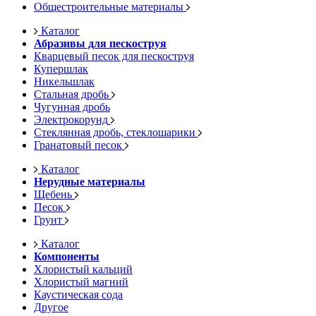
Общестроительные материалы
Каталог
Абразивы для пескоструя
Кварцевый песок для пескоструя
Купершлак
Никельшлак
Стальная дробь
Чугунная дробь
Электрокорунд
Стеклянная дробь, стеклошарики
Гранатовый песок
Каталог
Нерудные материалы
Щебень
Песок
Грунт
Каталог
Компоненты
Хлористый кальций
Хлористый магний
Каустическая сода
Другое