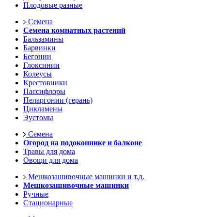
Плодовые разные
Семена
Семена комнатных растений
Бальзамины
Барвинки
Бегонии
Глоксинии
Колеусы
Крестовники
Пассифлоры
Пеларгонии (герань)
Цикламены
Эустомы
Семена
Огород на подоконнике и балконе
Травы для дома
Овощи для дома
Мешкозашивочные машинки и т.д.
Мешкозашивочные машинки
Ручные
Стационарные