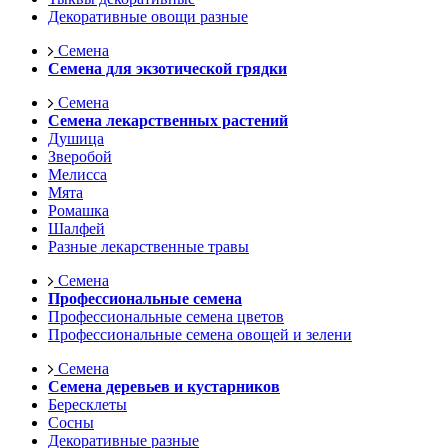
Декоративные овощи разные
Семена
Семена для экзотической грядки
Семена
Семена лекарственных растений
Душица
Зверобой
Мелисса
Мята
Ромашка
Шалфей
Разные лекарственные травы
Семена
Профессиональные семена
Профессиональные семена цветов
Профессиональные семена овощей и зелени
Семена
Семена деревьев и кустарников
Бересклеты
Сосны
Декоративные разные