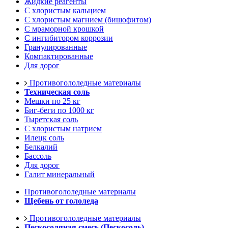
Жидкие реагенты
С хлористым кальцием
С хлористым магнием (бишофитом)
С мраморной крошкой
С ингибитором коррозии
Гранулированные
Компактированные
Для дорог
Противогололедные материалы
Техническая соль
Мешки по 25 кг
Биг-беги по 1000 кг
Тыретская соль
С хлористым натрием
Илецк соль
Белкалий
Бассоль
Для дорог
Галит минеральный
Противогололедные материалы
Щебень от гололеда
Противогололедные материалы
Пескосоляная смесь (Пескосоль)