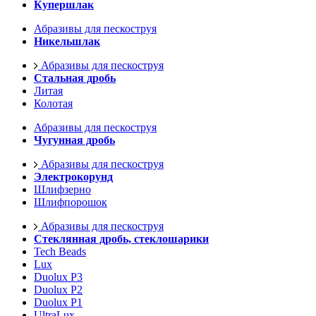
Купершлак
Абразивы для пескоструя
Никельшлак
Абразивы для пескоструя
Стальная дробь
Литая
Колотая
Абразивы для пескоструя
Чугунная дробь
Абразивы для пескоструя
Электрокорунд
Шлифзерно
Шлифпорошок
Абразивы для пескоструя
Стеклянная дробь, стеклошарики
Tech Beads
Lux
Duolux P3
Duolux P2
Duolux P1
UltraLux