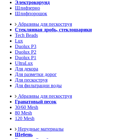
Электрокорунд
Шлифзерно
Шлифпорошок
Абразивы для пескоструя
Стеклянная дробь, стеклошарики
Tech Beads
Lux
Duolux P3
Duolux P2
Duolux P1
UltraLux
Для декора
Для разметки дорог
Для пескоструя
Для фильтрации воды
Абразивы для пескоструя
Гранатовый песок
30/60 Mesh
80 Mesh
120 Mesh
Нерудные материалы
Щебень