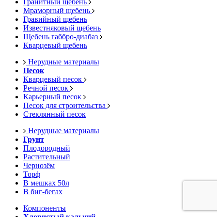
Гранитный щебень
Мраморный щебень
Гравийный щебень
Известняковый щебень
Щебень габбро-диабаз
Кварцевый щебень
Нерудные материалы
Песок
Кварцевый песок
Речной песок
Карьерный песок
Песок для строительства
Стеклянный песок
Нерудные материалы
Грунт
Плодородный
Растительный
Чернозём
Торф
В мешках 50л
В биг-бегах
Компоненты
Хлористый кальций