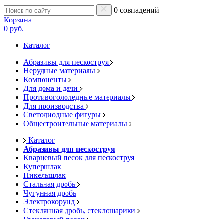
0 совпадений
Корзина
0 руб.
Каталог
Абразивы для пескоструя
Нерудные материалы
Компоненты
Для дома и дачи
Противогололедные материалы
Для производства
Светодиодные фигуры
Общестроительные материалы
Каталог
Абразивы для пескоструя
Кварцевый песок для пескоструя
Купершлак
Никельшлак
Стальная дробь
Чугунная дробь
Электрокорунд
Стеклянная дробь, стеклошарики