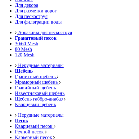
Для декора
Для разметки дорог
Для пескоструя
Для фильтрации воды
Абразивы для пескоструя
Гранатовый песок
30/60 Mesh
80 Mesh
120 Mesh
Нерудные материалы
Щебень
Гранитный щебень
Мраморный щебень
Гравийный щебень
Известняковый щебень
Щебень габбро-диабаз
Кварцевый щебень
Нерудные материалы
Песок
Кварцевый песок
Речной песок
Карьерный песок