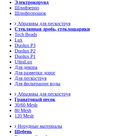
Электрокорунд
Шлифзерно
Шлифпорошок
Абразивы для пескоструя
Стеклянная дробь, стеклошарики
Tech Beads
Lux
Duolux P3
Duolux P2
Duolux P1
UltraLux
Для декора
Для разметки дорог
Для пескоструя
Для фильтрации воды
Абразивы для пескоструя
Гранатовый песок
30/60 Mesh
80 Mesh
120 Mesh
Нерудные материалы
Щебень