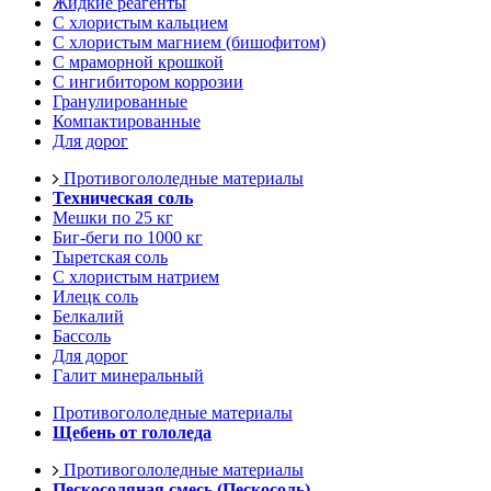
Жидкие реагенты
С хлористым кальцием
С хлористым магнием (бишофитом)
С мраморной крошкой
С ингибитором коррозии
Гранулированные
Компактированные
Для дорог
Противогололедные материалы
Техническая соль
Мешки по 25 кг
Биг-беги по 1000 кг
Тыретская соль
С хлористым натрием
Илецк соль
Белкалий
Бассоль
Для дорог
Галит минеральный
Противогололедные материалы
Щебень от гололеда
Противогололедные материалы
Пескосоляная смесь (Пескосоль)