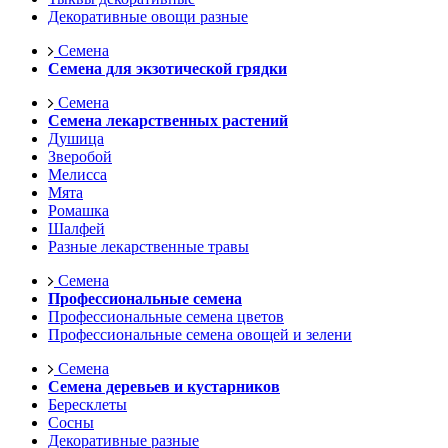
Декоративные овощи разные
Семена
Семена для экзотической грядки
Семена
Семена лекарственных растений
Душица
Зверобой
Мелисса
Мята
Ромашка
Шалфей
Разные лекарственные травы
Семена
Профессиональные семена
Профессиональные семена цветов
Профессиональные семена овощей и зелени
Семена
Семена деревьев и кустарников
Бересклеты
Сосны
Декоративные разные