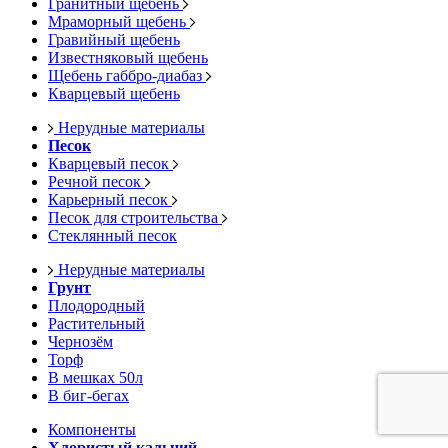
Гранитный щебень
Мраморный щебень
Гравийный щебень
Известняковый щебень
Щебень габбро-диабаз
Кварцевый щебень
Нерудные материалы
Песок
Кварцевый песок
Речной песок
Карьерный песок
Песок для строительства
Стеклянный песок
Нерудные материалы
Грунт
Плодородный
Растительный
Чернозём
Торф
В мешках 50л
В биг-бегах
Компоненты
Хлористый кальций