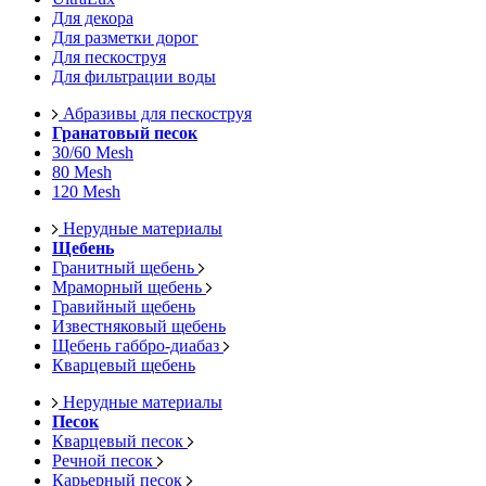
Для декора
Для разметки дорог
Для пескоструя
Для фильтрации воды
Абразивы для пескоструя
Гранатовый песок
30/60 Mesh
80 Mesh
120 Mesh
Нерудные материалы
Щебень
Гранитный щебень
Мраморный щебень
Гравийный щебень
Известняковый щебень
Щебень габбро-диабаз
Кварцевый щебень
Нерудные материалы
Песок
Кварцевый песок
Речной песок
Карьерный песок