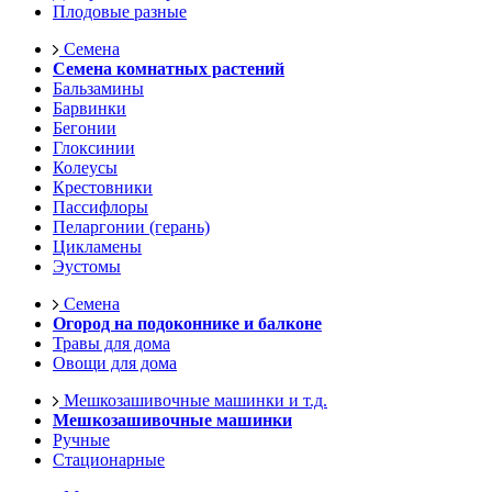
Плодовые разные
Семена
Семена комнатных растений
Бальзамины
Барвинки
Бегонии
Глоксинии
Колеусы
Крестовники
Пассифлоры
Пеларгонии (герань)
Цикламены
Эустомы
Семена
Огород на подоконнике и балконе
Травы для дома
Овощи для дома
Мешкозашивочные машинки и т.д.
Мешкозашивочные машинки
Ручные
Стационарные