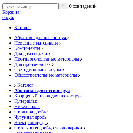
0 совпадений
Корзина
0 руб.
Каталог
Абразивы для пескоструя
Нерудные материалы
Компоненты
Для дома и дачи
Противогололедные материалы
Для производства
Светодиодные фигуры
Общестроительные материалы
Каталог
Абразивы для пескоструя
Кварцевый песок для пескоструя
Купершлак
Никельшлак
Стальная дробь
Чугунная дробь
Электрокорунд
Стеклянная дробь, стеклошарики