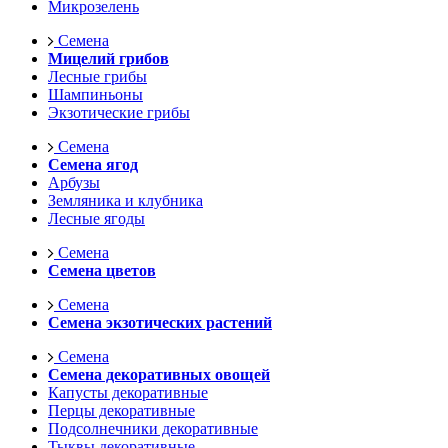
Микрозелень
Семена
Мицелий грибов
Лесные грибы
Шампиньоны
Экзотические грибы
Семена
Семена ягод
Арбузы
Земляника и клубника
Лесные ягоды
Семена
Семена цветов
Семена
Семена экзотических растений
Семена
Семена декоративных овощей
Капусты декоративные
Перцы декоративные
Подсолнечники декоративные
Тыквы декоративные