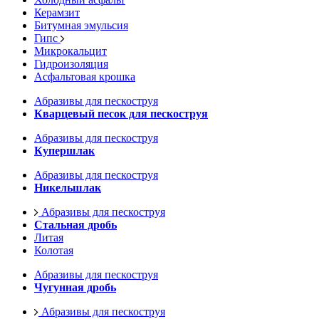
Керамзит
Битумная эмульсия
Гипс
Микрокальцит
Гидроизоляция
Асфальтовая крошка
Абразивы для пескоструя
Кварцевый песок для пескоструя
Абразивы для пескоструя
Купершлак
Абразивы для пескоструя
Никельшлак
Абразивы для пескоструя
Стальная дробь
Литая
Колотая
Абразивы для пескоструя
Чугунная дробь
Абразивы для пескоструя