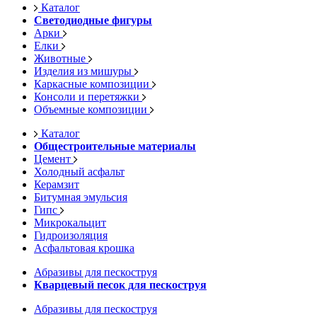
Каталог
Светодиодные фигуры
Арки
Елки
Животные
Изделия из мишуры
Каркасные композиции
Консоли и перетяжки
Объемные композиции
Каталог
Общестроительные материалы
Цемент
Холодный асфальт
Керамзит
Битумная эмульсия
Гипс
Микрокальцит
Гидроизоляция
Асфальтовая крошка
Абразивы для пескоструя
Кварцевый песок для пескоструя
Абразивы для пескоструя