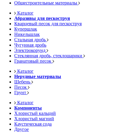
Общестроительные материалы
Каталог
Абразивы для пескоструя
Кварцевый песок для пескоструя
Купершлак
Никельшлак
Стальная дробь
Чугунная дробь
Электрокорунд
Стеклянная дробь, стеклошарики
Гранатовый песок
Каталог
Нерудные материалы
Щебень
Песок
Грунт
Каталог
Компоненты
Хлористый кальций
Хлористый магний
Каустическая сода
Другое