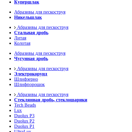
Купершлак
Абразивы для пескоструя
Никельшлак
Абразивы для пескоструя
Стальная дробь
Литая
Колотая
Абразивы для пескоструя
Чугунная дробь
Абразивы для пескоструя
Электрокорунд
Шлифзерно
Шлифпорошок
Абразивы для пескоструя
Стеклянная дробь, стеклошарики
Tech Beads
Lux
Duolux P3
Duolux P2
Duolux P1
UltraLux