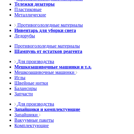
Тележки дозаторы
Пластиковые
Металлические
Противогололедные материалы
Инвентарь для уборки снега
Ледорубы
Противогололедные материалы
Шампунь от остатков реагента
Для производства
Мешкозашивочные машинки и т.д.
Мешкозашивочные машинки
Иглы
Швейные нитки
Балансиры
Запчасти
Для производства
Запайщики и комплектующие
Запайщики
Вакуумные пакеты
Комплектующие