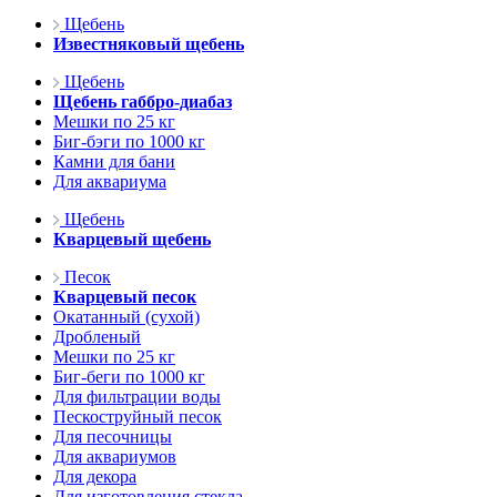
Щебень
Известняковый щебень
Щебень
Щебень габбро-диабаз
Мешки по 25 кг
Биг-бэги по 1000 кг
Камни для бани
Для аквариума
Щебень
Кварцевый щебень
Песок
Кварцевый песок
Окатанный (сухой)
Дробленый
Мешки по 25 кг
Биг-беги по 1000 кг
Для фильтрации воды
Пескоструйный песок
Для песочницы
Для аквариумов
Для декора
Для изготовления стекла