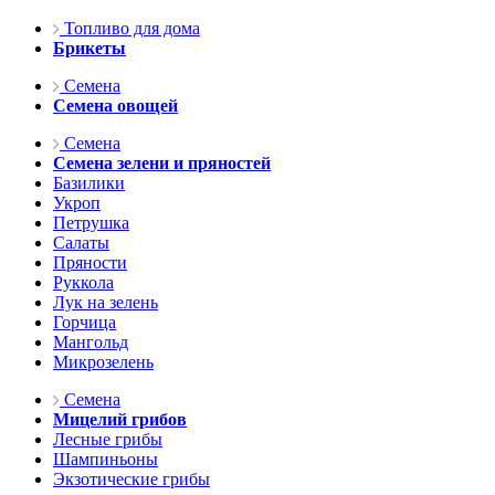
Топливо для дома
Брикеты
Семена
Семена овощей
Семена
Семена зелени и пряностей
Базилики
Укроп
Петрушка
Салаты
Пряности
Руккола
Лук на зелень
Горчица
Мангольд
Микрозелень
Семена
Мицелий грибов
Лесные грибы
Шампиньоны
Экзотические грибы