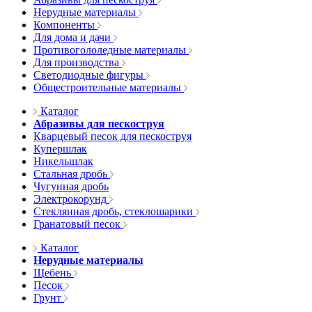
Нерудные материалы
Компоненты
Для дома и дачи
Противогололедные материалы
Для производства
Светодиодные фигуры
Общестроительные материалы
Каталог
Абразивы для пескоструя
Кварцевый песок для пескоструя
Купершлак
Никельшлак
Стальная дробь
Чугунная дробь
Электрокорунд
Стеклянная дробь, стеклошарики
Гранатовый песок
Каталог
Нерудные материалы
Щебень
Песок
Грунт