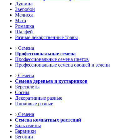
Душица
Зверобой
Мелисса
Мята
Ромашка
Шалфей
Разные лекарственные травы
Семена
Профессиональные семена
Профессиональные семена цветов
Профессиональные семена овощей и зелени
Семена
Семена деревьев и кустарников
Бересклеты
Сосны
Декоративные разные
Плодовые разные
Семена
Семена комнатных растений
Бальзамины
Барвинки
Бегонии