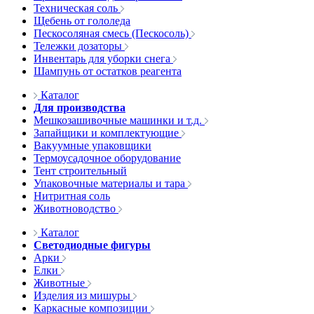
Техническая соль
Щебень от гололеда
Пескосоляная смесь (Пескосоль)
Тележки дозаторы
Инвентарь для уборки снега
Шампунь от остатков реагента
Каталог
Для производства
Мешкозашивочные машинки и т.д.
Запайщики и комплектующие
Вакуумные упаковщики
Термоусадочное оборудование
Тент строительный
Упаковочные материалы и тара
Нитритная соль
Животноводство
Каталог
Светодиодные фигуры
Арки
Елки
Животные
Изделия из мишуры
Каркасные композиции