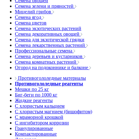
Семена овощей
Семена зелени и пряностей
Мицелий грибов
Семена ягод
Семена цветов
Семена экзотических растений
Семена декоративных овощей
Семена для экзотической грядки
Семена лекарственных растений
Профессиональные семена
Семена деревьев и кустарников
Семена комнатных растений
Огород на подоконнике и балконе
Противогололедные материалы
Противогололедные реагенты
Мешки по 25 кг
Биг-беги по 1000 кг
Жидкие реагенты
С хлористым кальцием
С хлористым магнием (бишофитом)
С мраморной крошкой
С ингибитором коррозии
Гранулированные
Компактированные