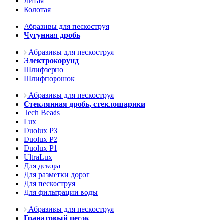
Литая
Колотая
Абразивы для пескоструя
Чугунная дробь
Абразивы для пескоструя
Электрокорунд
Шлифзерно
Шлифпорошок
Абразивы для пескоструя
Стеклянная дробь, стеклошарики
Tech Beads
Lux
Duolux P3
Duolux P2
Duolux P1
UltraLux
Для декора
Для разметки дорог
Для пескоструя
Для фильтрации воды
Абразивы для пескоструя
Гранатовый песок