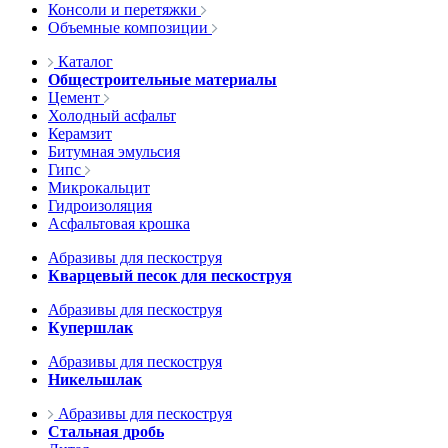
Консоли и перетяжки
Объемные композиции
Каталог
Общестроительные материалы
Цемент
Холодный асфальт
Керамзит
Битумная эмульсия
Гипс
Микрокальцит
Гидроизоляция
Асфальтовая крошка
Абразивы для пескоструя
Кварцевый песок для пескоструя
Абразивы для пескоструя
Купершлак
Абразивы для пескоструя
Никельшлак
Абразивы для пескоструя
Стальная дробь