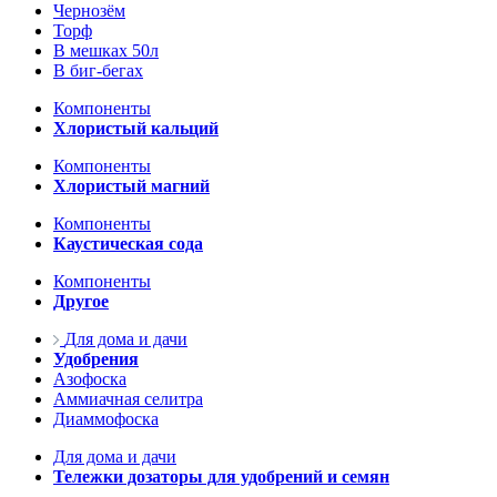
Чернозём
Торф
В мешках 50л
В биг-бегах
Компоненты
Хлористый кальций
Компоненты
Хлористый магний
Компоненты
Каустическая сода
Компоненты
Другое
Для дома и дачи
Удобрения
Азофоска
Аммиачная селитра
Диаммофоска
Для дома и дачи
Тележки дозаторы для удобрений и семян