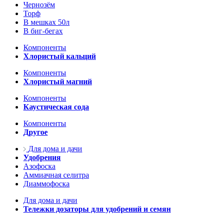
Чернозём
Торф
В мешках 50л
В биг-бегах
Компоненты
Хлористый кальций
Компоненты
Хлористый магний
Компоненты
Каустическая сода
Компоненты
Другое
Для дома и дачи
Удобрения
Азофоска
Аммиачная селитра
Диаммофоска
Для дома и дачи
Тележки дозаторы для удобрений и семян