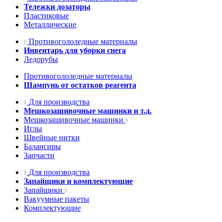
Тележки дозаторы
Пластиковые
Металлические
Противогололедные материалы
Инвентарь для уборки снега
Ледорубы
Противогололедные материалы
Шампунь от остатков реагента
Для производства
Мешкозашивочные машинки и т.д.
Мешкозашивочные машинки
Иглы
Швейные нитки
Балансиры
Запчасти
Для производства
Запайщики и комплектующие
Запайщики
Вакуумные пакеты
Комплектующие