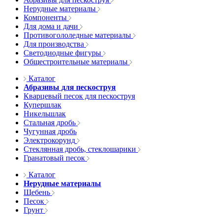
Нерудные материалы
Компоненты
Для дома и дачи
Противогололедные материалы
Для производства
Светодиодные фигуры
Общестроительные материалы
Каталог
Абразивы для пескоструя
Кварцевый песок для пескоструя
Купершлак
Никельшлак
Стальная дробь
Чугунная дробь
Электрокорунд
Стеклянная дробь, стеклошарики
Гранатовый песок
Каталог
Нерудные материалы
Щебень
Песок
Грунт