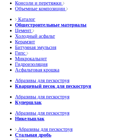
Консоли и перетяжки
Объемные композиции
Каталог
Общестроительные материалы
Цемент
Холодный асфальт
Керамзит
Битумная эмульсия
Гипс
Микрокальцит
Гидроизоляция
Асфальтовая крошка
Абразивы для пескоструя
Кварцевый песок для пескоструя
Абразивы для пескоструя
Купершлак
Абразивы для пескоструя
Никельшлак
Абразивы для пескоструя
Стальная дробь