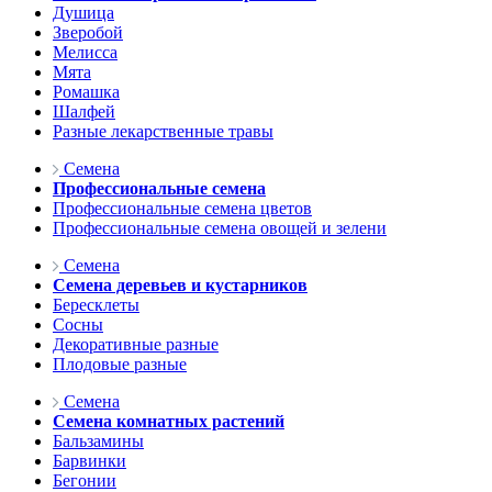
Душица
Зверобой
Мелисса
Мята
Ромашка
Шалфей
Разные лекарственные травы
Семена
Профессиональные семена
Профессиональные семена цветов
Профессиональные семена овощей и зелени
Семена
Семена деревьев и кустарников
Бересклеты
Сосны
Декоративные разные
Плодовые разные
Семена
Семена комнатных растений
Бальзамины
Барвинки
Бегонии