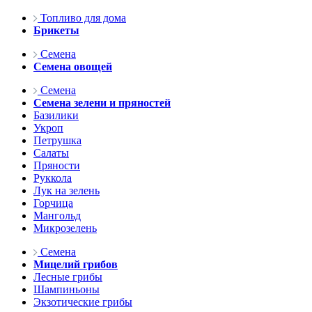
Топливо для дома
Брикеты
Семена
Семена овощей
Семена
Семена зелени и пряностей
Базилики
Укроп
Петрушка
Салаты
Пряности
Руккола
Лук на зелень
Горчица
Мангольд
Микрозелень
Семена
Мицелий грибов
Лесные грибы
Шампиньоны
Экзотические грибы