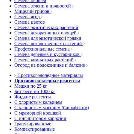
Семена овощей
Семена зелени и пряностей
Мицелий грибов
Семена ягод
Семена цветов
Семена экзотических растений
Семена декоративных овощей
Семена для экзотической грядки
Семена лекарственных растений
Профессиональные семена
Семена деревьев и кустарников
Семена комнатных растений
Огород на подоконнике и балконе
Противогололедные материалы
Противогололедные реагенты
Мешки по 25 кг
Биг-беги по 1000 кг
Жидкие реагенты
С хлористым кальцием
С хлористым магнием (бишофитом)
С мраморной крошкой
С ингибитором коррозии
Гранулированные
Компактированные