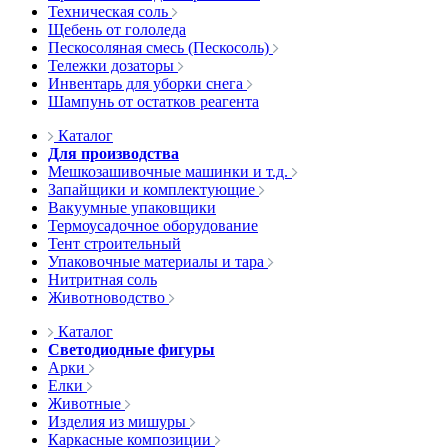
Техническая соль
Щебень от гололеда
Пескосоляная смесь (Пескосоль)
Тележки дозаторы
Инвентарь для уборки снега
Шампунь от остатков реагента
Каталог
Для производства
Мешкозашивочные машинки и т.д.
Запайщики и комплектующие
Вакуумные упаковщики
Термоусадочное оборудование
Тент строительный
Упаковочные материалы и тара
Нитритная соль
Животноводство
Каталог
Светодиодные фигуры
Арки
Елки
Животные
Изделия из мишуры
Каркасные композиции