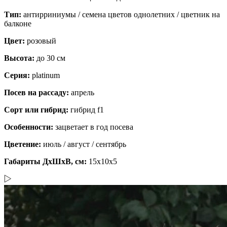
Тип:
антирриниумы / семена цветов однолетних / цветник на
балконе
Цвет:
розовый
Высота:
до 30 см
Серия:
platinum
Посев на рассаду:
апрель
Сорт или гибрид:
гибрид f1
Особенности:
зацветает в год посева
Цветение:
июль / август / сентябрь
Габариты ДхШхВ, см:
15x10x5