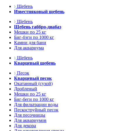
Щебень
Известняковый щебень
Щебень
Щебень габбро-диабаз
Мешки по 25 кг
Биг-бэги по 1000 кг
Камни для бани
Для аквариума
Щебень
Кварцевый щебень
Песок
Кварцевый песок
Окатанный (сухой)
Дробленый
Мешки по 25 кг
Биг-беги по 1000 кг
Для фильтрации воды
Пескоструйный песок
Для песочницы
Для аквариумов
Для декора
Для изготовления стекла