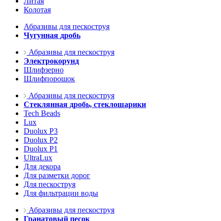
Литая
Колотая
Абразивы для пескоструя
Чугунная дробь
Абразивы для пескоструя
Электрокорунд
Шлифзерно
Шлифпорошок
Абразивы для пескоструя
Стеклянная дробь, стеклошарики
Tech Beads
Lux
Duolux P3
Duolux P2
Duolux P1
UltraLux
Для декора
Для разметки дорог
Для пескоструя
Для фильтрации воды
Абразивы для пескоструя
Гранатовый песок