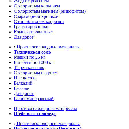
Жидкие реагенты
С хлористым кальцием
С хлористым магнием (бишофитом)
С мраморной крошкой
С ингибитором коррозии
Гранулированные
Компактированные
Для дорог
Противогололедные материалы
Техническая соль
Мешки по 25 кг
Биг-беги по 1000 кг
Тыретская соль
С хлористым натрием
Илецк соль
Белкалий
Бассоль
Для дорог
Галит минеральный
Противогололедные материалы
Щебень от гололеда
Противогололедные материалы
Пескосоляная смесь (Пескосоль)