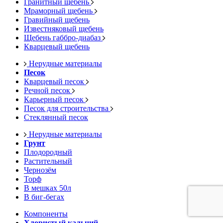
Гранитный щебень
Мраморный щебень
Гравийный щебень
Известняковый щебень
Щебень габбро-диабаз
Кварцевый щебень
Нерудные материалы
Песок
Кварцевый песок
Речной песок
Карьерный песок
Песок для строительства
Стеклянный песок
Нерудные материалы
Грунт
Плодородный
Растительный
Чернозём
Торф
В мешках 50л
В биг-бегах
Компоненты
Хлористый кальций