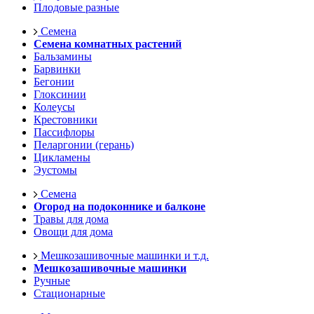
Плодовые разные
Семена
Семена комнатных растений
Бальзамины
Барвинки
Бегонии
Глоксинии
Колеусы
Крестовники
Пассифлоры
Пеларгонии (герань)
Цикламены
Эустомы
Семена
Огород на подоконнике и балконе
Травы для дома
Овощи для дома
Мешкозашивочные машинки и т.д.
Мешкозашивочные машинки
Ручные
Стационарные