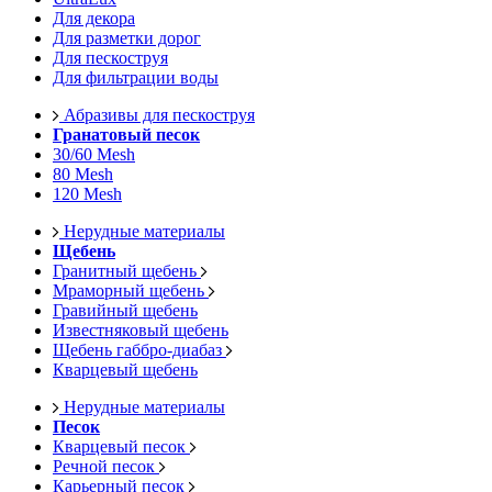
Для декора
Для разметки дорог
Для пескоструя
Для фильтрации воды
Абразивы для пескоструя
Гранатовый песок
30/60 Mesh
80 Mesh
120 Mesh
Нерудные материалы
Щебень
Гранитный щебень
Мраморный щебень
Гравийный щебень
Известняковый щебень
Щебень габбро-диабаз
Кварцевый щебень
Нерудные материалы
Песок
Кварцевый песок
Речной песок
Карьерный песок