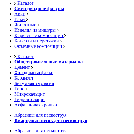
Каталог
Светодиодные фигуры
Арки
Елки
Животные
Изделия из мишуры
Каркасные композиции
Консоли и перетяжки
Объемные композиции
Каталог
Общестроительные материалы
Цемент
Холодный асфальт
Керамзит
Битумная эмульсия
Гипс
Микрокальцит
Гидроизоляция
Асфальтовая крошка
Абразивы для пескоструя
Кварцевый песок для пескоструя
Абразивы для пескоструя