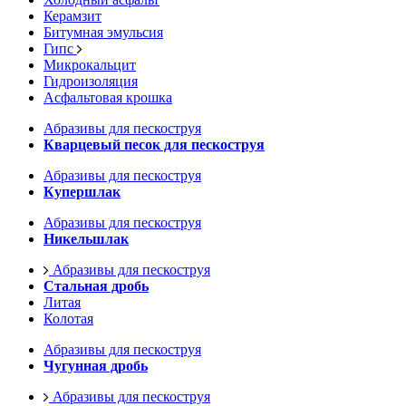
Керамзит
Битумная эмульсия
Гипс
Микрокальцит
Гидроизоляция
Асфальтовая крошка
Абразивы для пескоструя
Кварцевый песок для пескоструя
Абразивы для пескоструя
Купершлак
Абразивы для пескоструя
Никельшлак
Абразивы для пескоструя
Стальная дробь
Литая
Колотая
Абразивы для пескоструя
Чугунная дробь
Абразивы для пескоструя