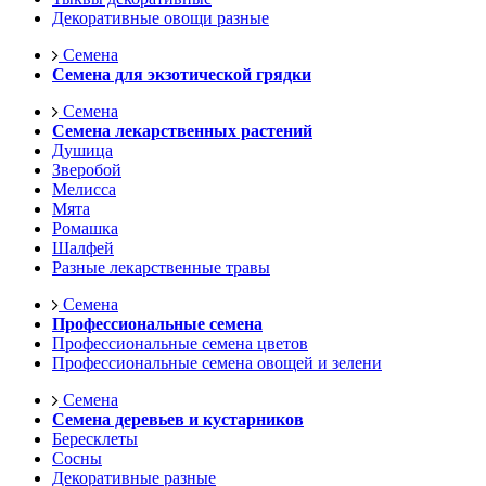
Декоративные овощи разные
Семена
Семена для экзотической грядки
Семена
Семена лекарственных растений
Душица
Зверобой
Мелисса
Мята
Ромашка
Шалфей
Разные лекарственные травы
Семена
Профессиональные семена
Профессиональные семена цветов
Профессиональные семена овощей и зелени
Семена
Семена деревьев и кустарников
Бересклеты
Сосны
Декоративные разные