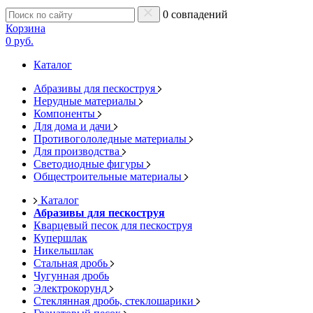
0 совпадений
Корзина
0 руб.
Каталог
Абразивы для пескоструя
Нерудные материалы
Компоненты
Для дома и дачи
Противогололедные материалы
Для производства
Светодиодные фигуры
Общестроительные материалы
Каталог
Абразивы для пескоструя
Кварцевый песок для пескоструя
Купершлак
Никельшлак
Стальная дробь
Чугунная дробь
Электрокорунд
Стеклянная дробь, стеклошарики