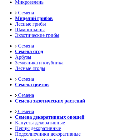
Микрозелень
Семена
Мицелий грибов
Лесные грибы
Шампиньоны
Экзотические грибы
Семена
Семена ягод
Арбузы
Земляника и клубника
Лесные ягоды
Семена
Семена цветов
Семена
Семена экзотических растений
Семена
Семена декоративных овощей
Капусты декоративные
Перцы декоративные
Подсолнечники декоративные
Тыквы декоративные