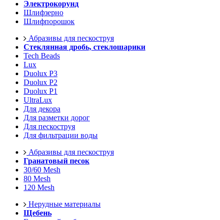
Электрокорунд
Шлифзерно
Шлифпорошок
Абразивы для пескоструя
Стеклянная дробь, стеклошарики
Tech Beads
Lux
Duolux P3
Duolux P2
Duolux P1
UltraLux
Для декора
Для разметки дорог
Для пескоструя
Для фильтрации воды
Абразивы для пескоструя
Гранатовый песок
30/60 Mesh
80 Mesh
120 Mesh
Нерудные материалы
Щебень