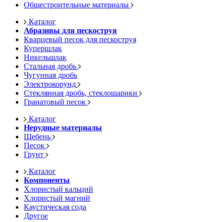
Общестроительные материалы
Каталог
Абразивы для пескоструя
Кварцевый песок для пескоструя
Купершлак
Никельшлак
Стальная дробь
Чугунная дробь
Электрокорунд
Стеклянная дробь, стеклошарики
Гранатовый песок
Каталог
Нерудные материалы
Щебень
Песок
Грунт
Каталог
Компоненты
Хлористый кальций
Хлористый магний
Каустическая сода
Другое