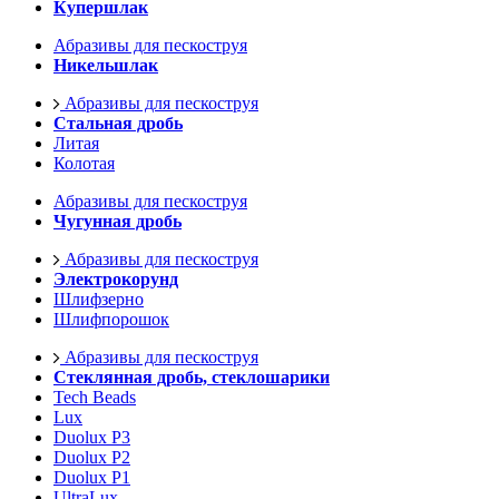
Купершлак
Абразивы для пескоструя
Никельшлак
Абразивы для пескоструя
Стальная дробь
Литая
Колотая
Абразивы для пескоструя
Чугунная дробь
Абразивы для пескоструя
Электрокорунд
Шлифзерно
Шлифпорошок
Абразивы для пескоструя
Стеклянная дробь, стеклошарики
Tech Beads
Lux
Duolux P3
Duolux P2
Duolux P1
UltraLux