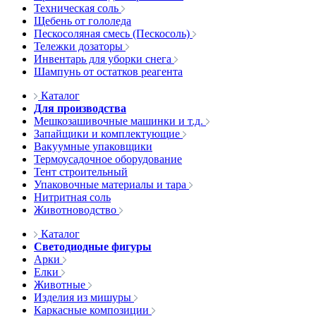
Техническая соль
Щебень от гололеда
Пескосоляная смесь (Пескосоль)
Тележки дозаторы
Инвентарь для уборки снега
Шампунь от остатков реагента
Каталог
Для производства
Мешкозашивочные машинки и т.д.
Запайщики и комплектующие
Вакуумные упаковщики
Термоусадочное оборудование
Тент строительный
Упаковочные материалы и тара
Нитритная соль
Животноводство
Каталог
Светодиодные фигуры
Арки
Елки
Животные
Изделия из мишуры
Каркасные композиции