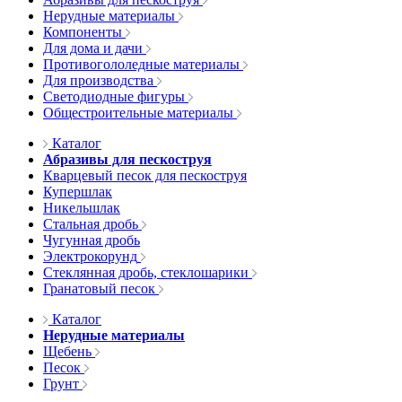
Нерудные материалы
Компоненты
Для дома и дачи
Противогололедные материалы
Для производства
Светодиодные фигуры
Общестроительные материалы
Каталог
Абразивы для пескоструя
Кварцевый песок для пескоструя
Купершлак
Никельшлак
Стальная дробь
Чугунная дробь
Электрокорунд
Стеклянная дробь, стеклошарики
Гранатовый песок
Каталог
Нерудные материалы
Щебень
Песок
Грунт