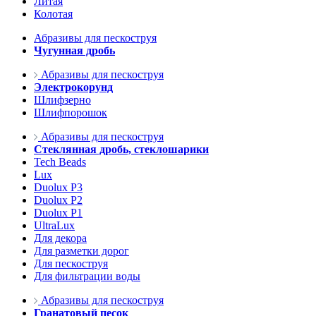
Литая
Колотая
Абразивы для пескоструя
Чугунная дробь
Абразивы для пескоструя
Электрокорунд
Шлифзерно
Шлифпорошок
Абразивы для пескоструя
Стеклянная дробь, стеклошарики
Tech Beads
Lux
Duolux P3
Duolux P2
Duolux P1
UltraLux
Для декора
Для разметки дорог
Для пескоструя
Для фильтрации воды
Абразивы для пескоструя
Гранатовый песок