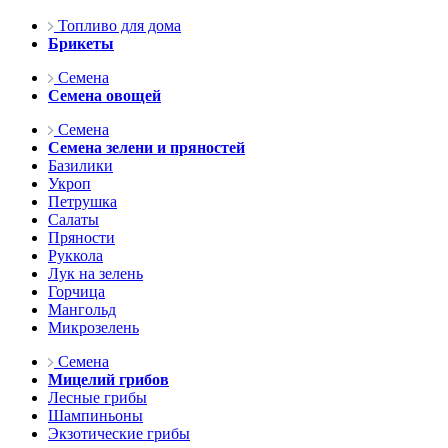
Топливо для дома
Брикеты
Семена
Семена овощей
Семена
Семена зелени и пряностей
Базилики
Укроп
Петрушка
Салаты
Пряности
Руккола
Лук на зелень
Горчица
Мангольд
Микрозелень
Семена
Мицелий грибов
Лесные грибы
Шампиньоны
Экзотические грибы