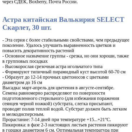
через СДЕК, Boxberry, Почта России.
Астра китайская Валькирия SELECT
Скарлет, 30 шт.
- Эта серия с более стабильными свойствами, чем предыдущее
поколение. Удалось улучшить выравненность цветков и
повысить декоративность растений
- Основное назначение группы - срезка, но они хороши, также
в групповых посадках
- Высокорослая срезочная астра игольчатого типа
- Формируют типичный пирамидный куст высотой 60-70 см
- Образует до 12-14 прочных цветоносов с цветками
диаметром до 16 см
Высадка: март-апрель для цветения в августе-сентябре.
Семена равномерно распределяют по поверхности
подготовленного стерильного (для избежания поражения
сеянцев черной ножкой) субстрата, слегка присыпают,
проводят полив теплой водой. Субстрат должен быть легким
и мелкодисперсным.
Прорастание: 7-14 дней при температуре +15...+21°С.
Пикировка: в фазе 2-3 настоящих листьев растения пикируют
в горшки диаметром 6 см. Оптимальная температура при