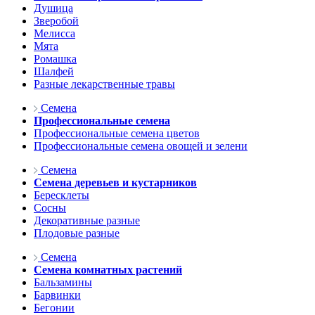
Душица
Зверобой
Мелисса
Мята
Ромашка
Шалфей
Разные лекарственные травы
Семена
Профессиональные семена
Профессиональные семена цветов
Профессиональные семена овощей и зелени
Семена
Семена деревьев и кустарников
Бересклеты
Сосны
Декоративные разные
Плодовые разные
Семена
Семена комнатных растений
Бальзамины
Барвинки
Бегонии