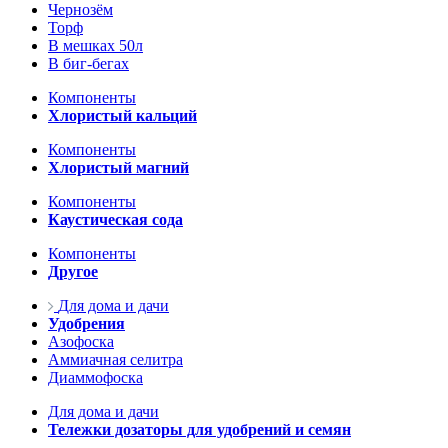
Чернозём
Торф
В мешках 50л
В биг-бегах
Компоненты
Хлористый кальций
Компоненты
Хлористый магний
Компоненты
Каустическая сода
Компоненты
Другое
Для дома и дачи
Удобрения
Азофоска
Аммиачная селитра
Диаммофоска
Для дома и дачи
Тележки дозаторы для удобрений и семян