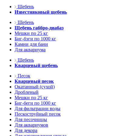
Щебень
Известняковый щебень
Щебень
Щебень габбро-диабаз
Мешки по 25 кг
Биг-бэги по 1000 кг
Камни для бани
Для аквариума
Щебень
Кварцевый щебень
Песок
Кварцевый песок
Окатанный (сухой)
Дробленый
Мешки по 25 кг
Биг-беги по 1000 кг
Для фильтрации воды
Пескоструйный песок
Для песочницы
Для аквариумов
Для декора
Для изготовления стекла