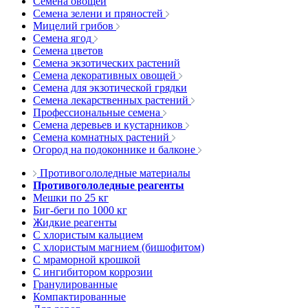
Семена овощей
Семена зелени и пряностей
Мицелий грибов
Семена ягод
Семена цветов
Семена экзотических растений
Семена декоративных овощей
Семена для экзотической грядки
Семена лекарственных растений
Профессиональные семена
Семена деревьев и кустарников
Семена комнатных растений
Огород на подоконнике и балконе
Противогололедные материалы
Противогололедные реагенты
Мешки по 25 кг
Биг-беги по 1000 кг
Жидкие реагенты
С хлористым кальцием
С хлористым магнием (бишофитом)
С мраморной крошкой
С ингибитором коррозии
Гранулированные
Компактированные