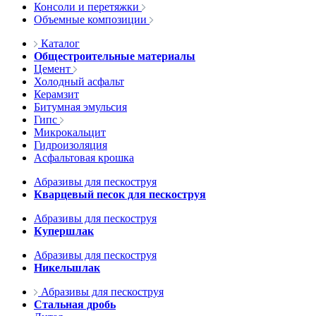
Консоли и перетяжки
Объемные композиции
Каталог
Общестроительные материалы
Цемент
Холодный асфальт
Керамзит
Битумная эмульсия
Гипс
Микрокальцит
Гидроизоляция
Асфальтовая крошка
Абразивы для пескоструя
Кварцевый песок для пескоструя
Абразивы для пескоструя
Купершлак
Абразивы для пескоструя
Никельшлак
Абразивы для пескоструя
Стальная дробь