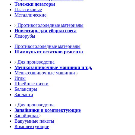
Тележки дозаторы
Пластиковые
Металлические
Противогололедные материалы
Инвентарь для уборки снега
Ледорубы
Противогололедные материалы
Шампунь от остатков реагента
Для производства
Мешкозашивочные машинки и т.д.
Мешкозашивочные машинки
Иглы
Швейные нитки
Балансиры
Запчасти
Для производства
Запайщики и комплектующие
Запайщики
Вакуумные пакеты
Комплектующие