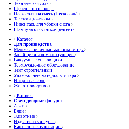
Техническая соль
Щебень от гололеда
Пескосоляная смесь (Пескосоль)
Тележки дозаторы
Инвентарь для уборки снега
Шампунь от остатков реагента
Каталог
Для производства
Мешкозашивочные машинки и т.д.
Запайщики и комплектующие
Вакуумные упаковщики
Термоусадочное оборудование
Тент строительный
Упаковочные материалы и тара
Нитритная соль
Животноводство
Каталог
Светодиодные фигуры
Арки
Елки
Животные
Изделия из мишуры
Каркасные композиции