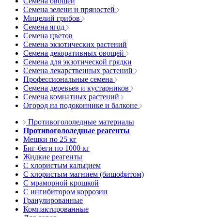
Семена овощей
Семена зелени и пряностей
Мицелий грибов
Семена ягод
Семена цветов
Семена экзотических растений
Семена декоративных овощей
Семена для экзотической грядки
Семена лекарственных растений
Профессиональные семена
Семена деревьев и кустарников
Семена комнатных растений
Огород на подоконнике и балконе
Противогололедные материалы
Противогололедные реагенты
Мешки по 25 кг
Биг-беги по 1000 кг
Жидкие реагенты
С хлористым кальцием
С хлористым магнием (бишофитом)
С мраморной крошкой
С ингибитором коррозии
Гранулированные
Компактированные