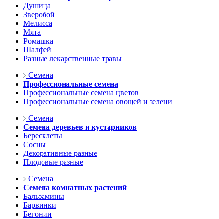
Душица
Зверобой
Мелисса
Мята
Ромашка
Шалфей
Разные лекарственные травы
Семена
Профессиональные семена
Профессиональные семена цветов
Профессиональные семена овощей и зелени
Семена
Семена деревьев и кустарников
Бересклеты
Сосны
Декоративные разные
Плодовые разные
Семена
Семена комнатных растений
Бальзамины
Барвинки
Бегонии