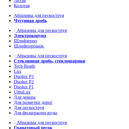
Литая
Колотая
Абразивы для пескоструя
Чугунная дробь
Абразивы для пескоструя
Электрокорунд
Шлифзерно
Шлифпорошок
Абразивы для пескоструя
Стеклянная дробь, стеклошарики
Tech Beads
Lux
Duolux P3
Duolux P2
Duolux P1
UltraLux
Для декора
Для разметки дорог
Для пескоструя
Для фильтрации воды
Абразивы для пескоструя
Гранатовый песок