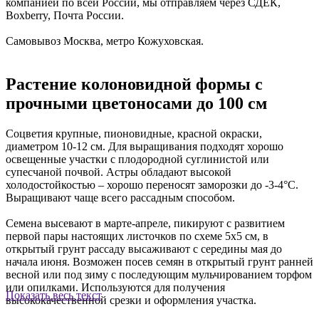
компанией по всей России, мы отправляем через СДЕК,
Boxberry, Почта России.
Самовывоз Москва, метро Кожуховская.
Растение колоновидной формы с
прочными цветоносами до 100 см
Соцветия крупные, пионовидные, красной окраски,
диаметром 10-12 см. Для выращивания подходят хорошо
освещенные участки с плодородной суглинистой или
супесчаной почвой. Астры обладают высокой
холодостойкостью – хорошо переносят заморозки до -3-4°C.
Выращивают чаще всего рассадным способом.
Семена высевают в марте-апреле, пикируют с развитием
первой пары настоящих листочков по схеме 5х5 см, в
открытый грунт рассаду высаживают с середины мая до
начала июня. Возможен посев семян в открытый грунт ранней
весной или под зиму с последующим мульчированием торфом
или опилками. Используются для получения
Показать весь текст
высококачественной срезки и оформления участка.