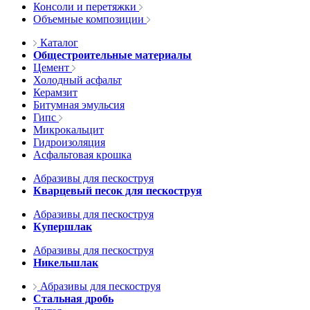
Консоли и перетяжки
Объемные композиции
Каталог
Общестроительные материалы
Цемент
Холодный асфальт
Керамзит
Битумная эмульсия
Гипс
Микрокальцит
Гидроизоляция
Асфальтовая крошка
Абразивы для пескоструя
Кварцевый песок для пескоструя
Абразивы для пескоструя
Купершлак
Абразивы для пескоструя
Никельшлак
Абразивы для пескоструя
Стальная дробь