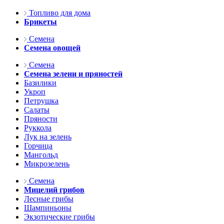
Топливо для дома
Брикеты
Семена
Семена овощей
Семена
Семена зелени и пряностей
Базилики
Укроп
Петрушка
Салаты
Пряности
Руккола
Лук на зелень
Горчица
Мангольд
Микрозелень
Семена
Мицелий грибов
Лесные грибы
Шампиньоны
Экзотические грибы