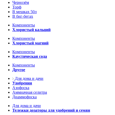
Чернозём
Торф
В мешках 50л
В биг-бегах
Компоненты
Хлористый кальций
Компоненты
Хлористый магний
Компоненты
Каустическая сода
Компоненты
Другое
Для дома и дачи
Удобрения
Азофоска
Аммиачная селитра
Диаммофоска
Для дома и дачи
Тележки дозаторы для удобрений и семян