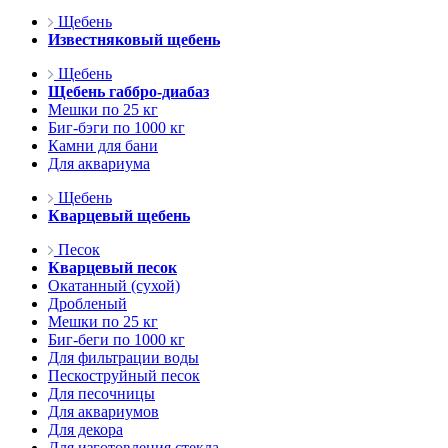
Щебень
Известняковый щебень
Щебень
Щебень габбро-диабаз
Мешки по 25 кг
Биг-бэги по 1000 кг
Камни для бани
Для аквариума
Щебень
Кварцевый щебень
Песок
Кварцевый песок
Окатанный (сухой)
Дробленый
Мешки по 25 кг
Биг-беги по 1000 кг
Для фильтрации воды
Пескоструйный песок
Для песочницы
Для аквариумов
Для декора
Для изготовления стекла