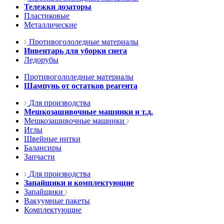
Тележки дозаторы
Пластиковые
Металлические
Противогололедные материалы
Инвентарь для уборки снега
Ледорубы
Противогололедные материалы
Шампунь от остатков реагента
Для производства
Мешкозашивочные машинки и т.д.
Мешкозашивочные машинки
Иглы
Швейные нитки
Балансиры
Запчасти
Для производства
Запайщики и комплектующие
Запайщики
Вакуумные пакеты
Комплектующие