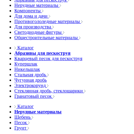
Нерудные материалы
Компоненты
Для дома и дачи
Противогололедные материалы
Для производства
Светодиодные фигуры
Общестроительные материалы
Каталог
Абразивы для пескоструя
Кварцевый песок для пескоструя
Купершлак
Никельшлак
Стальная дробь
Чугунная дробь
Электрокорунд
Стеклянная дробь, стеклошарики
Гранатовый песок
Каталог
Нерудные материалы
Щебень
Песок
Грунт