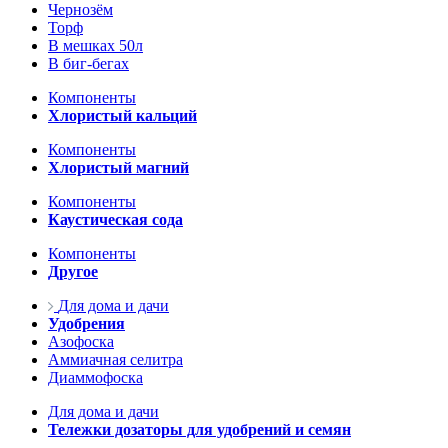
Чернозём
Торф
В мешках 50л
В биг-бегах
Компоненты
Хлористый кальций
Компоненты
Хлористый магний
Компоненты
Каустическая сода
Компоненты
Другое
Для дома и дачи
Удобрения
Азофоска
Аммиачная селитра
Диаммофоска
Для дома и дачи
Тележки дозаторы для удобрений и семян