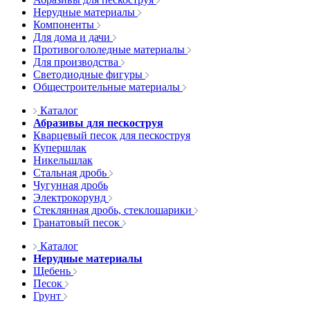
Нерудные материалы
Компоненты
Для дома и дачи
Противогололедные материалы
Для производства
Светодиодные фигуры
Общестроительные материалы
Каталог
Абразивы для пескоструя
Кварцевый песок для пескоструя
Купершлак
Никельшлак
Стальная дробь
Чугунная дробь
Электрокорунд
Стеклянная дробь, стеклошарики
Гранатовый песок
Каталог
Нерудные материалы
Щебень
Песок
Грунт