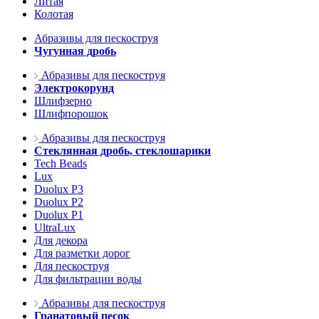
Литая
Колотая
Абразивы для пескоструя
Чугунная дробь
Абразивы для пескоструя
Электрокорунд
Шлифзерно
Шлифпорошок
Абразивы для пескоструя
Стеклянная дробь, стеклошарики
Tech Beads
Lux
Duolux P3
Duolux P2
Duolux P1
UltraLux
Для декора
Для разметки дорог
Для пескоструя
Для фильтрации воды
Абразивы для пескоструя
Гранатовый песок