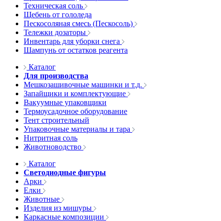
Техническая соль
Щебень от гололеда
Пескосоляная смесь (Пескосоль)
Тележки дозаторы
Инвентарь для уборки снега
Шампунь от остатков реагента
Каталог
Для производства
Мешкозашивочные машинки и т.д.
Запайщики и комплектующие
Вакуумные упаковщики
Термоусадочное оборудование
Тент строительный
Упаковочные материалы и тара
Нитритная соль
Животноводство
Каталог
Светодиодные фигуры
Арки
Елки
Животные
Изделия из мишуры
Каркасные композиции