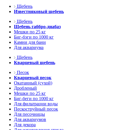
Щебень
Известняковый щебень
Щебень
Щебень габбро-диабаз
Мешки по 25 кг
Биг-бэги по 1000 кг
Камни для бани
Для аквариума
Щебень
Кварцевый щебень
Песок
Кварцевый песок
Окатанный (сухой)
Дробленый
Мешки по 25 кг
Биг-беги по 1000 кг
Для фильтрации воды
Пескоструйный песок
Для песочницы
Для аквариумов
Для декора
Для изготовления стекла