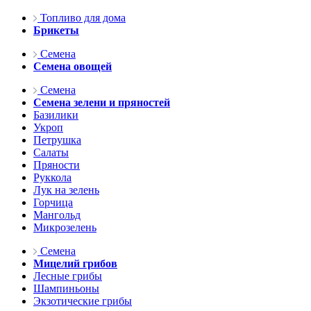
Топливо для дома
Брикеты
Семена
Семена овощей
Семена
Семена зелени и пряностей
Базилики
Укроп
Петрушка
Салаты
Пряности
Руккола
Лук на зелень
Горчица
Мангольд
Микрозелень
Семена
Мицелий грибов
Лесные грибы
Шампиньоны
Экзотические грибы