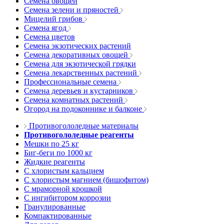
Семена овощей
Семена зелени и пряностей
Мицелий грибов
Семена ягод
Семена цветов
Семена экзотических растений
Семена декоративных овощей
Семена для экзотической грядки
Семена лекарственных растений
Профессиональные семена
Семена деревьев и кустарников
Семена комнатных растений
Огород на подоконнике и балконе
Противогололедные материалы
Противогололедные реагенты
Мешки по 25 кг
Биг-беги по 1000 кг
Жидкие реагенты
С хлористым кальцием
С хлористым магнием (бишофитом)
С мраморной крошкой
С ингибитором коррозии
Гранулированные
Компактированные