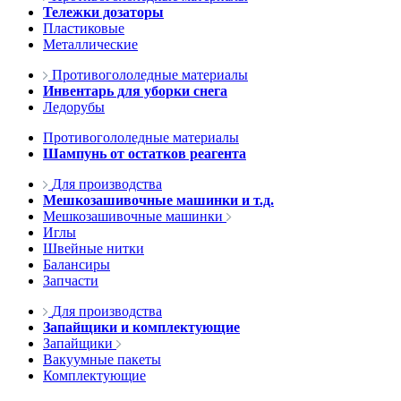
Тележки дозаторы
Пластиковые
Металлические
Противогололедные материалы
Инвентарь для уборки снега
Ледорубы
Противогололедные материалы
Шампунь от остатков реагента
Для производства
Мешкозашивочные машинки и т.д.
Мешкозашивочные машинки
Иглы
Швейные нитки
Балансиры
Запчасти
Для производства
Запайщики и комплектующие
Запайщики
Вакуумные пакеты
Комплектующие