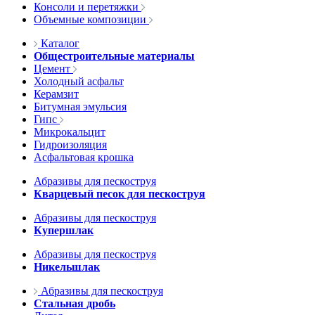
Консоли и перетяжки
Объемные композиции
Каталог
Общестроительные материалы
Цемент
Холодный асфальт
Керамзит
Битумная эмульсия
Гипс
Микрокальцит
Гидроизоляция
Асфальтовая крошка
Абразивы для пескоструя
Кварцевый песок для пескоструя
Абразивы для пескоструя
Купершлак
Абразивы для пескоструя
Никельшлак
Абразивы для пескоструя
Стальная дробь