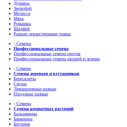
Душица
Зверобой
Мелисса
Мята
Ромашка
Шалфей
Разные лекарственные травы
Семена
Профессиональные семена
Профессиональные семена цветов
Профессиональные семена овощей и зелени
Семена
Семена деревьев и кустарников
Бересклеты
Сосны
Декоративные разные
Плодовые разные
Семена
Семена комнатных растений
Бальзамины
Барвинки
Бегонии